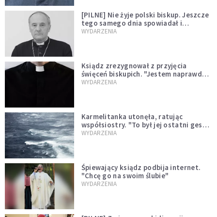
[PILNE] Nie żyje polski biskup. Jeszcze
tego samego dnia spowiadał i
sprawował Mszę świętą
WYDARZENIA
Ksiądz zrezygnował z przyjęcia
święceń biskupich. "Jestem naprawdę
niegodny"
WYDARZENIA
Karmelitanka utonęła, ratując
współsiostry. "To był jej ostatni gest
miłości"
WYDARZENIA
Śpiewający ksiądz podbija internet.
"Chcę go na swoim ślubie"
WYDARZENIA