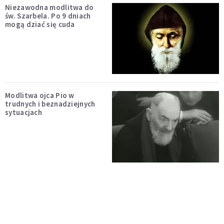
Niezawodna modlitwa do
św. Szarbela. Po 9 dniach
mogą dziać się cuda
Modlitwa ojca Pio w
trudnych i beznadziejnych
sytuacjach