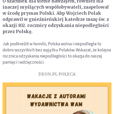
O szacunek dla siebie nawzajem, również dla
inaczej myślących współobywateli, zaapelował
w środę prymas Polski. Abp Wojciech Polak
odprawił w gnieźnieńskiej katedrze mszę św. z
okazji 102. rocznicy odzyskania niepodległości
przez Polskę.
Jak podkreślił w homilii, Polska wolna i niepodległa to
dobro wszystkich bez wyjątku Polaków. Wskazał, że kolejna
rocznica odzyskania niepodległości to okazja do naszej
pamięci i wdzięczności.
DEON.PL POLECA