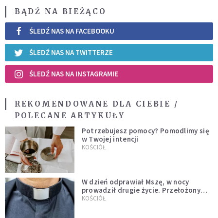
BĄDŹ NA BIEŻĄCO
ŚLEDŹ NAS NA FACEBOOKU
ŚLEDŹ NAS NA TWITTERZE
ŚLEDŹ NAS NA INSTAGRAMIE
REKOMENDOWANE DLA CIEBIE /
POLECANE ARTYKUŁY
Potrzebujesz pomocy? Pomodlimy się
w Twojej intencji
KOŚCIÓŁ
W dzień odprawiał Mszę, w nocy
prowadził drugie życie. Przełożony
kazał mu opuścić zakon
KOŚCIÓŁ