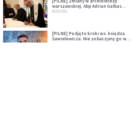
[PILNE] Zmiany w archidiecezji
warszawskiej. Abp Adrian Galbas
wręczył dekrety nowym proboszczom
KOŚCIÓŁ
[PILNE] Podjęto kroki ws. księdza
Sawielewicza. Nie zobaczymy go w
mediach
WYDARZENIA