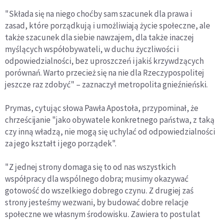
"Składa się na niego choćby sam szacunek dla prawa i
zasad, które porządkują i umożliwiają życie społeczne, ale
także szacunek dla siebie nawzajem, dla także inaczej
myślących współobywateli, w duchu życzliwości i
odpowiedzialności, bez uproszczeń i jakiś krzywdzących
porównań. Warto przecież się na nie dla Rzeczypospolitej
jeszcze raz zdobyć" – zaznaczył metropolita gnieźnieński.
Prymas, cytując słowa Pawła Apostoła, przypominał, że
chrześcijanie "jako obywatele konkretnego państwa, z taką
czy inną władzą, nie mogą się uchylać od odpowiedzialności
za jego kształt i jego porządek".
"Z jednej strony domaga się to od nas wszystkich
współpracy dla wspólnego dobra; musimy okazywać
gotowość do wszelkiego dobrego czynu. Z drugiej zaś
strony jesteśmy wezwani, by budować dobre relacje
społeczne we własnym środowisku. Zawiera to postulat