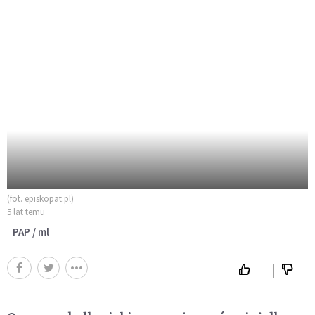
(fot. episkopat.pl)
5 lat temu
PAP / ml