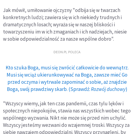
Jak mówił, umiłowanie ojczyzny "odbija się w twarzach
konkretnych ludzi; zawiera się w ich niekiedy trudnych i
dramatycznych losach; wyraża się w naszej bliskości i
towarzyszeniu im w ich zmaganiach i ich nadziejach, niesie
w sobie odpowiedzialność za nasze wspólne dobro".
DEON.PL POLECA
Kto szuka Boga, musi się zwrócić całkowicie do wewnątrz.
Musi się wciąż ukierunkowywać na Boga, zawsze mieć Go
przed oczyma i wytrwale zapominać o sobie, aż znajdzie
Boga, swój prawdziwy skarb. (Sprawdź:
Rozwój duchowy
)
"Wszyscy wiemy, jak ten czas pandemii, czas tylu lęków i
społecznych niepokojów, stawia nas wszystkich wobec tego
wspólnego wyzwania. Nikt nie może się przed nim uchylić.
Wszyscy jesteśmy wezwani do wzajemnej troski. Wszyscy za
siebie nawzajem odpowiedzialni. Wszyscy przynagleni, by