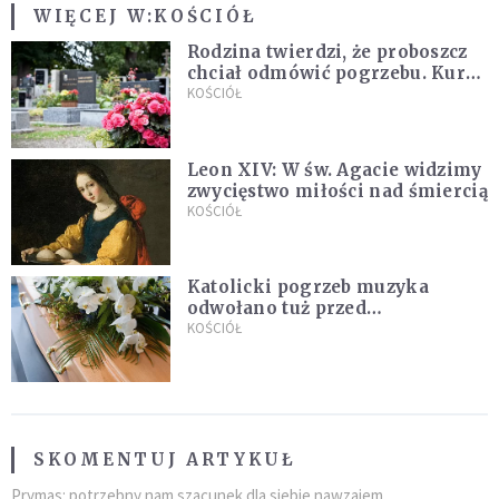
WIĘCEJ W:
KOŚCIÓŁ
Rodzina twierdzi, że proboszcz
chciał odmówić pogrzebu. Kuria
zapowiada wyjaśnienia
KOŚCIÓŁ
Leon XIV: W św. Agacie widzimy
zwycięstwo miłości nad śmiercią
KOŚCIÓŁ
Katolicki pogrzeb muzyka
odwołano tuż przed
uroczystością. Powodem była
KOŚCIÓŁ
przynależność do masonerii
SKOMENTUJ ARTYKUŁ
Prymas: potrzebny nam szacunek dla siebie nawzajem