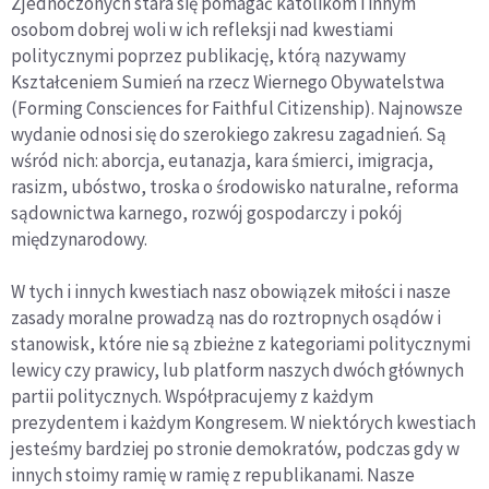
Zjednoczonych stara się pomagać katolikom i innym
osobom dobrej woli w ich refleksji nad kwestiami
politycznymi poprzez publikację, którą nazywamy
Kształceniem Sumień na rzecz Wiernego Obywatelstwa
(Forming Consciences for Faithful Citizenship). Najnowsze
wydanie odnosi się do szerokiego zakresu zagadnień. Są
wśród nich: aborcja, eutanazja, kara śmierci, imigracja,
rasizm, ubóstwo, troska o środowisko naturalne, reforma
sądownictwa karnego, rozwój gospodarczy i pokój
międzynarodowy.
W tych i innych kwestiach nasz obowiązek miłości i nasze
zasady moralne prowadzą nas do roztropnych osądów i
stanowisk, które nie są zbieżne z kategoriami politycznymi
lewicy czy prawicy, lub platform naszych dwóch głównych
partii politycznych. Współpracujemy z każdym
prezydentem i każdym Kongresem. W niektórych kwestiach
jesteśmy bardziej po stronie demokratów, podczas gdy w
innych stoimy ramię w ramię z republikanami. Nasze