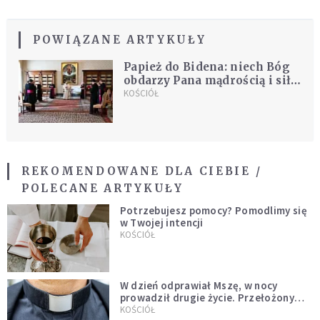
POWIĄZANE ARTYKUŁY
Papież do Bidena: niech Bóg
obdarzy Pana mądrością i siłą
w pełnieniu urzędu
KOŚCIÓŁ
REKOMENDOWANE DLA CIEBIE /
POLECANE ARTYKUŁY
Potrzebujesz pomocy? Pomodlimy się
w Twojej intencji
KOŚCIÓŁ
W dzień odprawiał Mszę, w nocy
prowadził drugie życie. Przełożony
kazał mu opuścić zakon
KOŚCIÓŁ