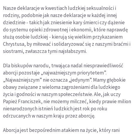
Nasze deklaracje w kwestiach ludzkiej seksualności i
rodziny, podobnie jak nasze deklaracje w każdej innej
dziedzinie - takich jak zniesienie kary śmierci czy dążenie
do systemu opieki zdrowotnej i ekonomii, które naprawdę
służą osobie ludzkiej - kierują się wielkim przykazaniem
Chrystusa, by miłować i solidaryzować się z naszymi braćmi i
siostrami, zwłaszcza tymi najsłabszymi.
Dla biskupów narodu, trwająca nadal niesprawiedliwość
aborcji pozostaje „najważniejszym priorytetem”.
„Najważniejszym” nie oznacza „jedynym”. Mamy głębokie
obawy związane z wieloma zagrożeniami dla ludzkiego
życia i godności w naszym społeczeństwie. Ale, jak uczy
Papież Franciszek, nie możemy milczeć, kiedy prawie milion
nienarodzonych istnień ludzkich jest rok po roku
odrzucanych w naszym kraju przez aborcję.
Aborcja jest bezpośrednim atakiem na życie, który rani