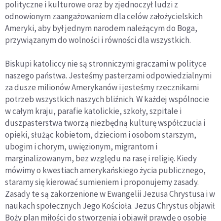
polityczne i kulturowe oraz by zjednoczył ludzi z
odnowionym zaangażowaniem dla celów założycielskich
Ameryki, aby był jednym narodem należącym do Boga,
przywiązanym do wolności i równości dla wszystkich.
Biskupi katoliccy nie są stronniczymi graczami w polityce
naszego państwa. Jesteśmy pasterzami odpowiedzialnymi
za dusze milionów Amerykanów i jesteśmy rzecznikami
potrzeb wszystkich naszych bliźnich. W każdej wspólnocie
w całym kraju, parafie katolickie, szkoły, szpitale i
duszpasterstwa tworzą niezbędną kulturę współczucia i
opieki, służąc kobietom, dzieciom i osobom starszym,
ubogim i chorym, uwięzionym, migrantom i
marginalizowanym, bez względu na rasę i religię. Kiedy
mówimy o kwestiach amerykańskiego życia publicznego,
staramy się kierować sumieniem i proponujemy zasady.
Zasady te są zakorzenione w Ewangelii Jezusa Chrystusa i w
naukach społecznych Jego Kościoła. Jezus Chrystus objawił
Boży plan miłości do stworzenia i objawił prawdę o osobie