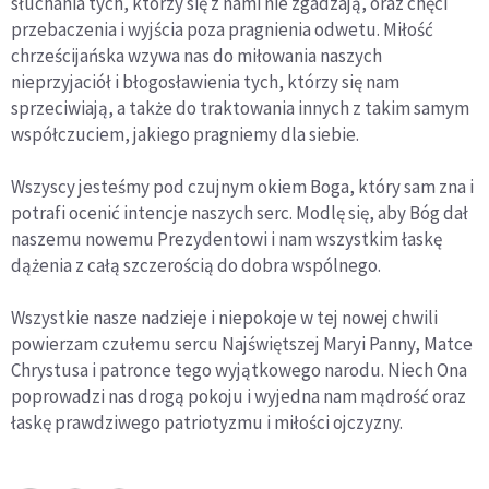
słuchania tych, którzy się z nami nie zgadzają, oraz chęci
przebaczenia i wyjścia poza pragnienia odwetu. Miłość
chrześcijańska wzywa nas do miłowania naszych
nieprzyjaciół i błogosławienia tych, którzy się nam
sprzeciwiają, a także do traktowania innych z takim samym
współczuciem, jakiego pragniemy dla siebie.
Wszyscy jesteśmy pod czujnym okiem Boga, który sam zna i
potrafi ocenić intencje naszych serc. Modlę się, aby Bóg dał
naszemu nowemu Prezydentowi i nam wszystkim łaskę
dążenia z całą szczerością do dobra wspólnego.
Wszystkie nasze nadzieje i niepokoje w tej nowej chwili
powierzam czułemu sercu Najświętszej Maryi Panny, Matce
Chrystusa i patronce tego wyjątkowego narodu. Niech Ona
poprowadzi nas drogą pokoju i wyjedna nam mądrość oraz
łaskę prawdziwego patriotyzmu i miłości ojczyzny.