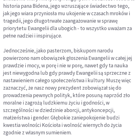
historia pana Bidena, jego wzruszające świadectwo tego,
jak jego wiara przyniosła mu ukojenie w czasach mroków i
tragedii, jego długotrwałe zaangażowanie w sprawę
priorytetu Ewangelii dla ubogich - to wszystko uważam za
pełne nadziei i inspirujące.
Jednocześnie, jako pasterzom, biskupom narodu
powierzono nam obowiązek głoszenia Ewangelii w całej jej
prawdzie i mocy, w porę i nie w porę, nawet gdy ta nauka
jest niewygodna lub gdy prawdy Ewangelii są sprzeczne z
nastawieniem całego społeczeństwa i kultury. Muszę więc
zaznaczyć, że nasz nowy prezydent zobowiązał się do
prowadzenia pewnych polityk, które posuną naprzód zło
moralne i zagrożą ludzkiemu życiu i godności, w
szczególności w dziedzinie aborcji, antykoncepcji,
małżeństwa i gender. Głębokie zaniepokojenie budzi
kwestia wolności Kościoła i wolność wiernych do życia
zgodnie z własnym sumieniem.