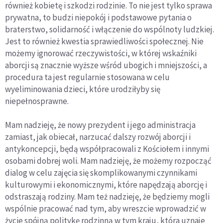
również kobietę i szkodzi rodzinie. To nie jest tylko sprawa
prywatna, to budzi niepokój i podstawowe pytania o
braterstwo, solidarność i włączenie do wspólnoty ludzkiej.
Jest to również kwestia sprawiedliwości społecznej. Nie
możemy ignorować rzeczywistości, w której wskaźniki
aborcji są znacznie wyższe wśród ubogich i mniejszości, a
procedura ta jest regularnie stosowana w celu
wyeliminowania dzieci, które urodziłyby się
niepełnosprawne.
Mam nadzieję, że nowy prezydent i jego administracja
zamiast, jak obiecał, narzucać dalszy rozwój aborcji i
antykoncepcji, będą współpracowali z Kościołem i innymi
osobami dobrej woli. Mam nadzieję, że możemy rozpocząć
dialog w celu zajęcia się skomplikowanymi czynnikami
kulturowymi i ekonomicznymi, które napędzają aborcję i
odstraszają rodziny. Mam też nadzieję, że będziemy mogli
wspólnie pracować nad tym, aby wreszcie wprowadzić w
życie spójną politykę rodzinną w tym kraju, która uznaje