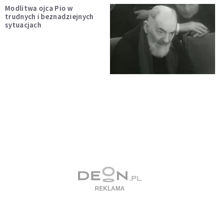
Modlitwa ojca Pio w
trudnych i beznadziejnych
sytuacjach