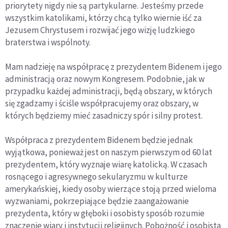
priorytety nigdy nie są partykularne. Jesteśmy przede
wszystkim katolikami, którzy chcą tylko wiernie iść za
Jezusem Chrystusem i rozwijać jego wizję ludzkiego
braterstwa i wspólnoty.
Mam nadzieję na współpracę z prezydentem Bidenem i jego
administracją oraz nowym Kongresem. Podobnie, jak w
przypadku każdej administracji, będą obszary, w których
się zgadzamy i ściśle współpracujemy oraz obszary, w
których będziemy mieć zasadniczy spór i silny protest.
Współpraca z prezydentem Bidenem będzie jednak
wyjątkowa, ponieważ jest on naszym pierwszym od 60 lat
prezydentem, który wyznaje wiarę katolicką. W czasach
rosnącego i agresywnego sekularyzmu w kulturze
amerykańskiej, kiedy osoby wierzące stoją przed wieloma
wyzwaniami, pokrzepiające będzie zaangażowanie
prezydenta, który w głęboki i osobisty sposób rozumie
znaczenie wiary i instytucji religijnych. Pobożność i osobista