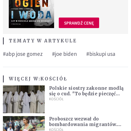
SPRAWDŹ CENĘ
TEMATY W ARTYKULE
#abp jose gomez
#joe biden
#biskupi usa
WIĘCEJ W:
KOŚCIÓŁ
Polskie siostry zakonne modlą
się o cud. "To będzie pieczęć
Pana Boga dla naszej wiary"
KOŚCIÓŁ
Proboszcz wezwał do
bombardowania migrantów.
"Masowy ogień przeciwko
KOŚCIÓŁ