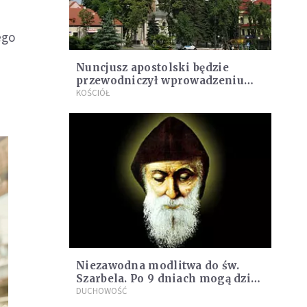
ego
Nuncjusz apostolski będzie
przewodniczył wprowadzeniu
relikwii bł. Bartolo Longo
KOŚCIÓŁ
Niezawodna modlitwa do św.
Szarbela. Po 9 dniach mogą dziać
się cuda
DUCHOWOŚĆ