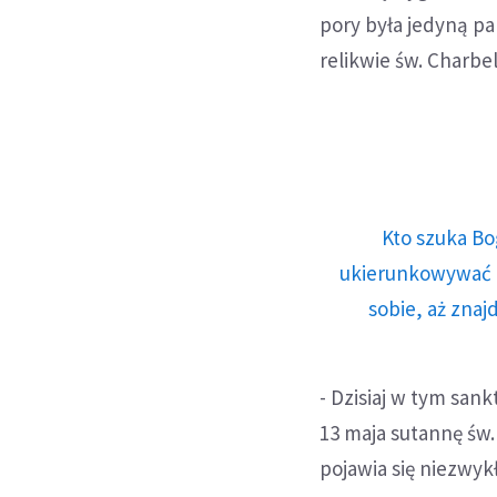
pory była jedyną pa
relikwie św. Charbe
Kto szuka Bo
ukierunkowywać n
sobie, aż znaj
- Dzisiaj w tym sa
13 maja sutannę św.
pojawia się niezwykł