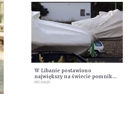
W Libanie postawiono
największy na świecie pomnik
św. Charbela [WIDEO]
MICHAŁKI