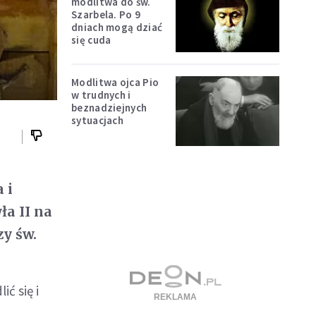
modlitwa do św.
Szarbela. Po 9
dniach mogą dziać
się cuda
Modlitwa ojca Pio
w trudnych i
beznadziejnych
sytuacjach
 i
ła II na
zy św.
ć się i