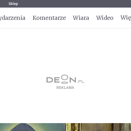
g
Sklep
Wię
darzenia
Komentarze
Wiara
Wideo