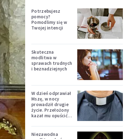
Potrzebujesz
pomocy?
Pomodlimy się w
Twojej intencji
Skuteczna
modlitwa w
sprawach trudnych
i beznadziejnych
W dzień odprawiał
Mszę, w nocy
prowadził drugie
życie. Przełożony
kazał mu opuścić
zakon
Niezawodna