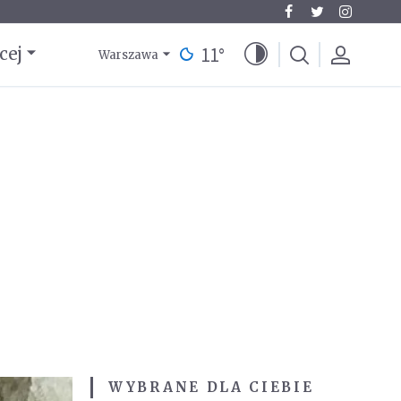
11
°
cej
Warszawa
WYBRANE DLA CIEBIE