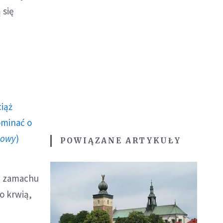
 się
ciąż
ominać o
howy
)
POWIĄZANE ARTYKUŁY
ie zamachu
go krwią,