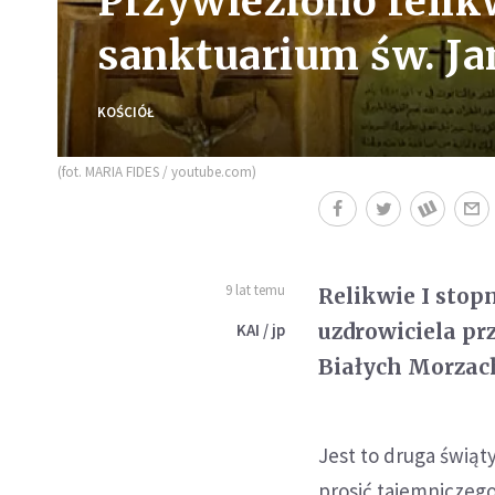
Przywieziono relik
sanktuarium św. Ja
KOŚCIÓŁ
(fot. MARIA FIDES / youtube.com)
9 lat temu
Relikwie I stop
uzdrowiciela pr
KAI / jp
Białych Morzach
Jest to druga świąt
prosić tajemniczego 