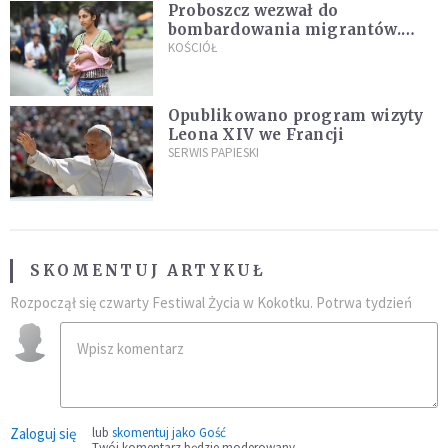
Proboszcz wezwał do
bombardowania migrantów.
"Masowy ogień przeciwko
KOŚCIÓŁ
najeźdźcom!"
Opublikowano program wizyty
Leona XIV we Francji
SERWIS PAPIESKI
SKOMENTUJ ARTYKUŁ
Rozpoczął się czwarty Festiwal Życia w Kokotku. Potrwa tydzień
Zaloguj się
lub
skomentuj jako Gość
Twój komentarz będzie moderowany