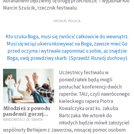
Abrahamem będziemy tę drogę przechodzić – wyjaśniał KAI
Marcin Szuścik, rzecznik festiwalu.
DEON.PL POLECA
Kto szuka Boga, musi się zwrócić całkowicie do wewnątrz.
Musi się wciąż ukierunkowywać na Boga, zawsze mieć Go
przed oczyma i wytrwale zapominać o sobie, aż znajdzie
Boga, swój prawdziwy skarb. (Sprawdź:
Rozwój duchowy
)
Uczestnicy festiwalu w
poniedziałek będą mogli
posłuchać konferencji dwóch
raperów: TAU, czyli nawróconego
kieleckiego rapera Piotra
Kowalczyka oraz ks. Jakuba
Młodzież z powodu
pandemii gorzej
Bartczaka. We wtorek do
radzi sobie z
WIADOMOŚCI ZE ŚWIATA
młodych będzie mówił założyciel
emocjami i
wspólnoty Betlejem z Jaworzna, niosącej pomoc osobom
komunikacją