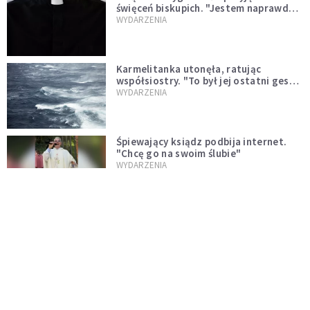
święceń biskupich. "Jestem naprawdę
niegodny"
WYDARZENIA
Karmelitanka utonęła, ratując
współsiostry. "To był jej ostatni gest
miłości"
WYDARZENIA
Śpiewający ksiądz podbija internet.
"Chcę go na swoim ślubie"
WYDARZENIA
[PILNE] Zmiany w archidiecezji
warszawskiej. Abp Adrian Galbas
wręczył dekrety nowym proboszczom
KOŚCIÓŁ
[PILNE] Podjęto kroki ws. księdza
Sawielewicza. Nie zobaczymy go w