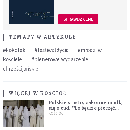
SPRAWDŹ CENĘ
TEMATY W ARTYKULE
#kokotek
#festiwal życia
#młodzi w
kościele
#plenerowe wydarzenie
chrześcijańskie
WIĘCEJ W:
KOŚCIÓŁ
Polskie siostry zakonne modlą
się o cud. "To będzie pieczęć
Pana Boga dla naszej wiary"
KOŚCIÓŁ