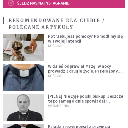
ŚLEDŹ NAS NA INSTAGRAMIE
REKOMENDOWANE DLA CIEBIE /
POLECANE ARTYKUŁY
Potrzebujesz pomocy? Pomodlimy się
w Twojej intencji
KOŚCIÓŁ
W dzień odprawiał Mszę, w nocy
prowadził drugie życie. Przełożony
kazał mu opuścić zakon
KOŚCIÓŁ
[PILNE] Nie żyje polski biskup. Jeszcze
tego samego dnia spowiadał i
sprawował Mszę świętą
WYDARZENIA
Ksiądz zrezygnował z przyjęcia