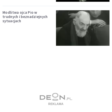
Modlitwa ojca Pio w
trudnych i beznadziejnych
sytuacjach