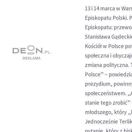
13 i 14 marca w Wa
Episkopatu Polski.
Episkopatu: przewo
Stanisława Gądecki
Kościół w Polsce p
społeczna i obyczaj
zmiana polityczna.
Polsce” – powiedzi
prezydium, powinn
społeczeństwem. „Ab
stanie tego zrobić”
młodszego, który „
Jednocześnie Terlik
pytanie, który z b