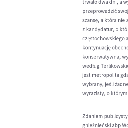
trwało dwa dni, a w
przeprowadzić swoj
szansę, a która nie
z kandydatur, o któ
częstochowskiego a
kontynuację obecnej
konserwatywna, wyr
według Terlikowski
jest metropolita gd
wybrany, jeśli żadn
wyrazisty, o który
Zdaniem publicysty,
gnieźnieński abp W