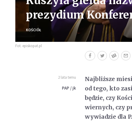
Ruszyła giełda na
prezydium Konferen
KOŚCIÓŁ
Fot. episkopat.pl
2 lata temu
Najbliższe miesi
od tego, kto za
PAP / jk
będzie, czy Koś
wiernych, czy pr
wywiadzie dla 