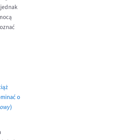
 jednak
omocą
poznać
ciąż
ominać o
howy
)
a