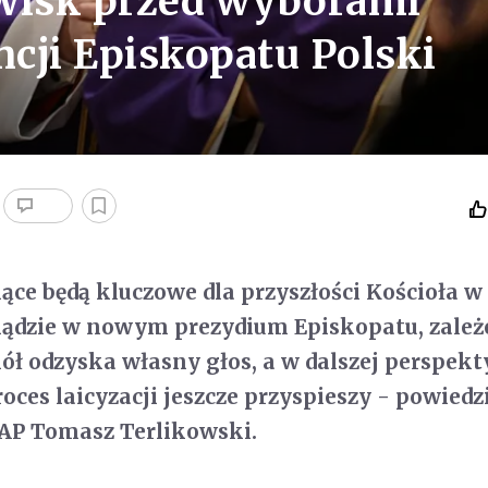
zwisk przed wyborami
cji Episkopatu Polski
ące będą kluczowe dla przyszłości Kościoła w 
siądzie w nowym prezydium Episkopatu, zależ
ciół odzyska własny głos, a w dalszej perspek
oces laicyzacji jeszcze przyspieszy - powiedz
PAP Tomasz Terlikowski.