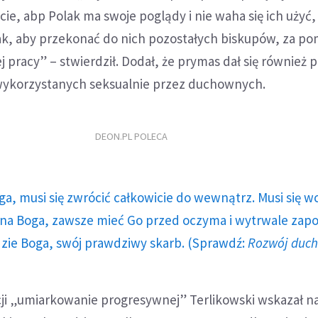
ie, abp Polak ma swoje poglądy i nie waha się ich użyć,
tak, aby przekonać do nich pozostałych biskupów, za p
j pracy” – stwierdził. Dodał, że prymas dał się również 
wykorzystanych seksualnie przez duchownych.
DEON.PL POLECA
ga, musi się zwrócić całkowicie do wewnątrz. Musi się w
a Boga, zawsze mieć Go przed oczyma i wytrwale zap
dzie Boga, swój prawdziwy skarb. (Sprawdź:
Rozwój duc
ji „umiarkowanie progresywnej” Terlikowski wskazał n