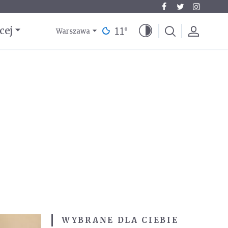
11
°
cej
Warszawa
WYBRANE DLA CIEBIE