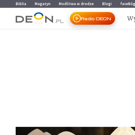
Przejdź do menu głównego
Przejdź do treści
Biblia
Magazyn
Modlitwa w drodze
Blogi
faceBó
Wy
Radio DEON