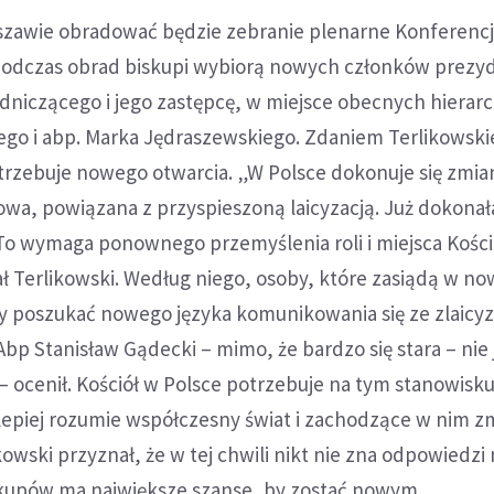
rszawie obradować będzie zebranie plenarne Konferencj
 Podczas obrad biskupi wybiorą nowych członków prezy
dniczącego i jego zastępcę, w miejsce obecnych hierar
ego i abp. Marka Jędraszewskiego. Zdaniem Terlikowski
otrzebuje nowego otwarcia. „W Polsce dokonuje się zmia
owa, powiązana z przyspieszoną laicyzacją. Już dokonała
 To wymaga ponownego przemyślenia roli i miejsca Kości
ał Terlikowski. Według niego, osoby, które zasiądą w n
y poszukać nowego języka komunikowania się ze zlaic
p Stanisław Gądecki – mimo, że bardzo się stara – nie 
 – ocenił. Kościół w Polsce potrzebuje na tym stanowisk
lepiej rozumie współczesny świat i zachodzące w nim z
owski przyznał, że w tej chwili nikt nie zna odpowiedzi
iskupów ma największe szanse, by zostać nowym