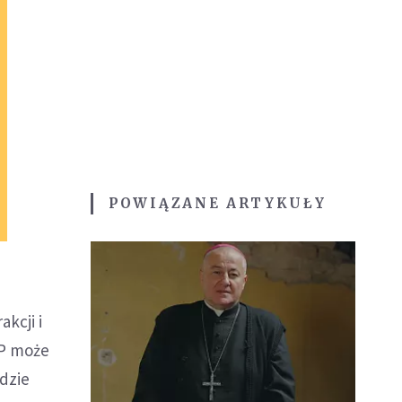
POWIĄZANE ARTYKUŁY
kcji i
EP może
dzie