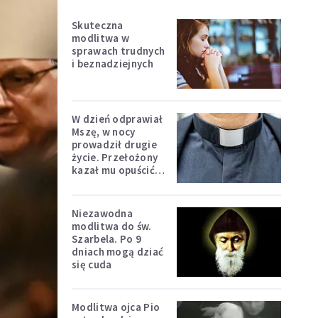
Skuteczna
modlitwa w
sprawach trudnych
i beznadziejnych
W dzień odprawiał
Mszę, w nocy
prowadził drugie
życie. Przełożony
kazał mu opuścić
zakon
Niezawodna
modlitwa do św.
Szarbela. Po 9
dniach mogą dziać
się cuda
Modlitwa ojca Pio