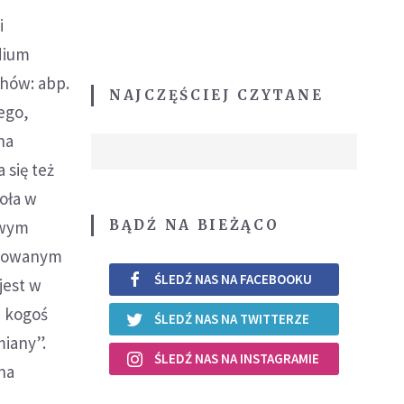
i
dium
chów: abp.
NAJCZĘŚCIEJ CZYTANE
ego,
na
 się też
oła w
BĄDŹ NA BIEŻĄCO
owym
yzowanym
ŚLEDŹ NAS NA FACEBOOKU
jest w
u kogoś
ŚLEDŹ NAS NA TWITTERZE
miany”.
ŚLEDŹ NAS NA INSTAGRAMIE
 na