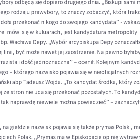
ybory odbędą się dopiero drugiego dnia. „Biskupi sami
ego rodzaju prawybory, to znaczy zobaczyć, która frak
 zdoła przekonać nikogo do swojego kandydata” - wskaz
rej mówi się w kuluarach, jest kandydatura metropolity
bp. Wacława Depy. „Wybór arcybiskupa Depy oznaczał
 linii, być może nawet jej zaostrzenie. Na pewno byłaby
azista i dość jednoznaczna” – ocenił. Kolejnym kandy
ego – którego nazwisko pojawia się w nieoficjalnych r
ański abp Tadeusz Wojda. „To kandydat środka, który zo
ej ze stron nie uda się przekonać pozostałych. To kandy
m tak naprawdę niewiele można powiedzieć” – zaznaczył
 na giełdzie nazwisk pojawia się także prymas Polski, m
ojciech Polak. „Prymas ma w Episkopacie opinię wytra