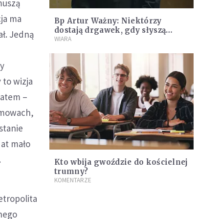
 muszą
cja ma
Bp Artur Ważny: Niektórzy
dostają drgawek, gdy słyszą
ał. Jedną
papieża Franciszka
WIARA
by
 to wizja
datem –
ozmowach,
stanie
dat mało
.
Kto wbija gwoździe do kościelnej
trumny?
KOMENTARZE
etropolita
wnego