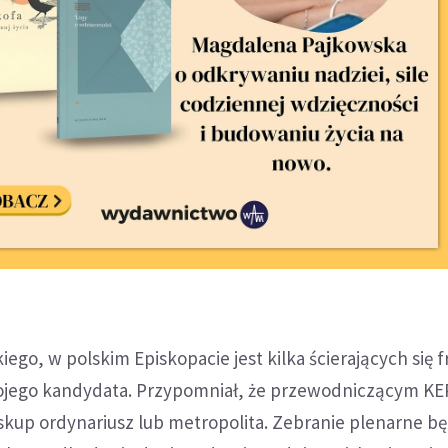
go, w polskim Episkopacie jest kilka ścierających się fra
ojego kandydata. Przypomniał, że przewodniczącym K
skup ordynariusz lub metropolita. Zebranie plenarne bę