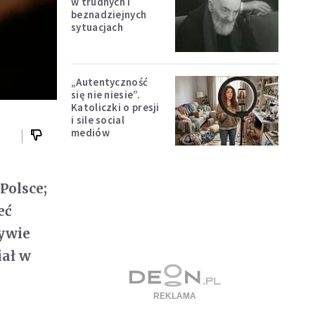
w trudnych i
beznadziejnych
sytuacjach
„Autentyczność
się nie niesie”.
Katoliczki o presji
i sile social
mediów
Polsce;
eć
tywie
iał w