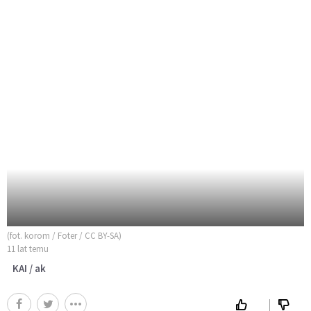
(fot. korom / Foter / CC BY-SA)
11 lat temu
KAI / ak