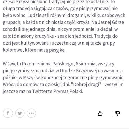
części krzyża niesione tradycyjnie przez te ostatnie. To
długa tradycja sięgająca czasów, gdy pielgrzymować nie
było wolno. Ludzie szli różnymi drogami, w kilkuosobowych
grupach, a każda z nich niosła część krzyża. Na Jasnej Górze
schodzili się jednego dnia, niczym promienie i składali w
całość niesiony krucyfiks - znak ich jedności. Tradycja do
dziś jest kultywowana i uczestniczą w niej także grupy
kolorowe, które niosą pasyjkę.
W święto Przemienienia Pańskiego, 6 sierpnia, wszyscy
pielgrzymi wezmą udział w Drodze Krzyżowej na wałach, a
później w Mszy św. kończącej tegoroczne pielgrzymowanie.
Wrócą do domów za dziesięć dni. "Dobrej drogi" - życzył im
jeszcze raz na Twitterze Prymas Polski.