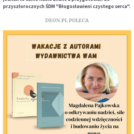
przyszłorocznych ŚDM "Błogosławieni czystego serca".
DEON.PL POLECA