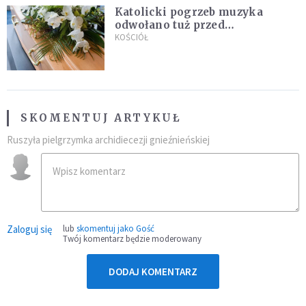
Katolicki pogrzeb muzyka
odwołano tuż przed
uroczystością. Powodem była
KOŚCIÓŁ
przynależność do masonerii
SKOMENTUJ ARTYKUŁ
Ruszyła pielgrzymka archidiecezji gnieźnieńskiej
Zaloguj się
lub
skomentuj jako Gość
Twój komentarz będzie moderowany
DODAJ KOMENTARZ