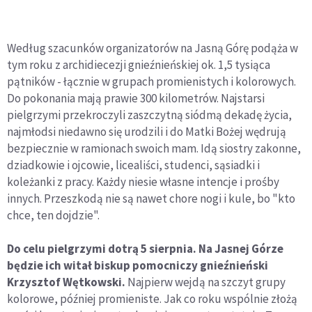
Według szacunków organizatorów na Jasną Górę podąża w
tym roku z archidiecezji gnieźnieńskiej ok. 1,5 tysiąca
pątników - łącznie w grupach promienistych i kolorowych.
Do pokonania mają prawie 300 kilometrów. Najstarsi
pielgrzymi przekroczyli zaszczytną siódmą dekadę życia,
najmłodsi niedawno się urodzili i do Matki Bożej wędrują
bezpiecznie w ramionach swoich mam. Idą siostry zakonne,
dziadkowie i ojcowie, licealiści, studenci, sąsiadki i
koleżanki z pracy. Każdy niesie własne intencje i prośby
innych. Przeszkodą nie są nawet chore nogi i kule, bo "kto
chce, ten dojdzie".
Do celu pielgrzymi dotrą 5 sierpnia. Na Jasnej Górze
będzie ich witał biskup pomocniczy gnieźnieński
Krzysztof Wętkowski.
Najpierw wejdą na szczyt grupy
kolorowe, później promieniste. Jak co roku wspólnie złożą