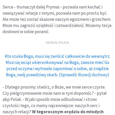
Serce - tłumaczył dalej Prymas - pozwala nam kochać i
nawiązywać relacje z innymi, pozwala nam po prostu być.
Ale może też zostać skażone naszym egoizmem i grzechem.
Może mu zagrozić oziębłość i zatwardziałość. Możemy też je
dosłowni w sobie poranić.
DEON.PL POLECA
Kto szuka Boga, musi się zwrócić całkowicie do wewnątrz.
Musi się wciąż ukierunkowywać na Boga, zawsze mieć Go
przed oczyma i wytrwale zapominać o sobie, aż znajdzie
Boga, swój prawdziwy skarb. (Sprawdź:
Rozwój duchowy
)
- Dlatego prosimy: stwórz, o Boże, we mnie serce czyste.
Czy pielgrzymowanie może nam w tym dopomóc? - pytał
abp Polak. - W jaki sposób może odbudować i strzec
czystości tego, co mamy najcenniejsze: naszych serc i
naszych relacji?
W tegorocznym orędziu do młodych