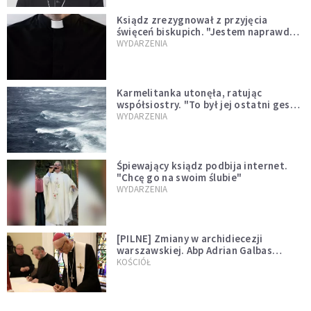
Ksiądz zrezygnował z przyjęcia
święceń biskupich. "Jestem naprawdę
niegodny"
WYDARZENIA
Karmelitanka utonęła, ratując
współsiostry. "To był jej ostatni gest
miłości"
WYDARZENIA
Śpiewający ksiądz podbija internet.
"Chcę go na swoim ślubie"
WYDARZENIA
[PILNE] Zmiany w archidiecezji
warszawskiej. Abp Adrian Galbas
wręczył dekrety nowym proboszczom
KOŚCIÓŁ