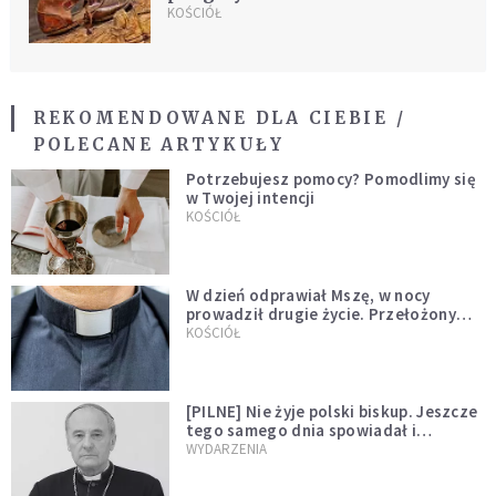
KOŚCIÓŁ
REKOMENDOWANE DLA CIEBIE /
POLECANE ARTYKUŁY
Potrzebujesz pomocy? Pomodlimy się
w Twojej intencji
KOŚCIÓŁ
W dzień odprawiał Mszę, w nocy
prowadził drugie życie. Przełożony
kazał mu opuścić zakon
KOŚCIÓŁ
[PILNE] Nie żyje polski biskup. Jeszcze
tego samego dnia spowiadał i
sprawował Mszę świętą
WYDARZENIA