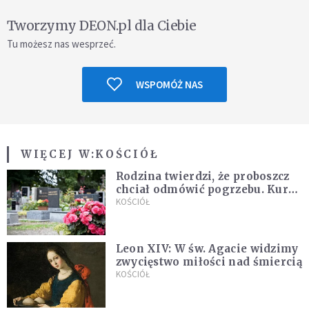
Tworzymy DEON.pl dla Ciebie
Tu możesz nas wesprzeć.
WSPOMÓŻ NAS
WIĘCEJ W:
KOŚCIÓŁ
Rodzina twierdzi, że proboszcz
chciał odmówić pogrzebu. Kuria
zapowiada wyjaśnienia
KOŚCIÓŁ
Leon XIV: W św. Agacie widzimy
zwycięstwo miłości nad śmiercią
KOŚCIÓŁ