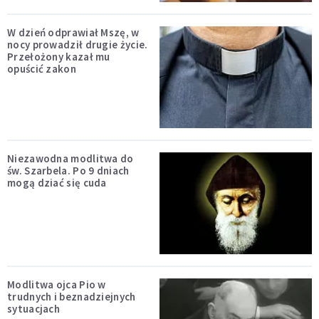
W dzień odprawiał Mszę, w
nocy prowadził drugie życie.
Przełożony kazał mu
opuścić zakon
Niezawodna modlitwa do
św. Szarbela. Po 9 dniach
mogą dziać się cuda
Modlitwa ojca Pio w
trudnych i beznadziejnych
sytuacjach