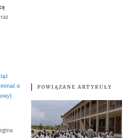
cę
eraz
ciąż
ominać o
POWIĄZANE ARTYKUŁY
howy
)
egina