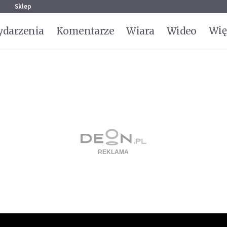
g
Sklep
Wię
darzenia
Komentarze
Wiara
Wideo