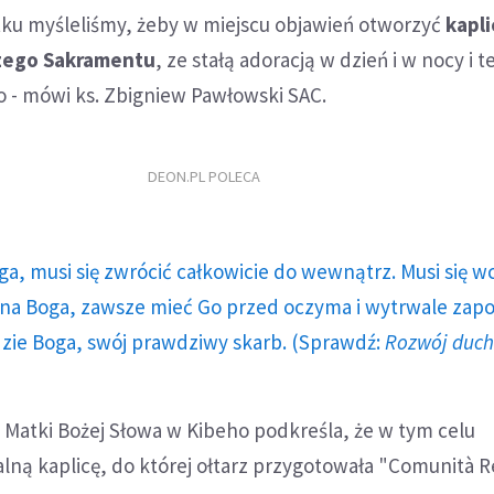
ku myśleliśmy, żeby w miejscu objawień otworzyć
kapli
szego Sakramentu
, ze stałą adoracją w dzień i w nocy i t
ło - mówi ks. Zbigniew Pawłowski SAC.
DEON.PL POLECA
ga, musi się zwrócić całkowicie do wewnątrz. Musi się w
a Boga, zawsze mieć Go przed oczyma i wytrwale zap
dzie Boga, swój prawdziwy skarb. (Sprawdź:
Rozwój duc
 Matki Bożej Słowa w Kibeho podkreśla, że w tym celu
ną kaplicę, do której ołtarz przygotowała "Comunità R