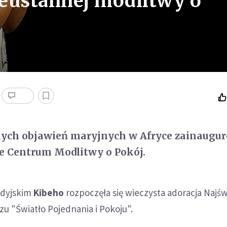
eustannej modlitwy o
nych objawień maryjnych w Afryce zainaugu
 Centrum Modlitwy o Pokój.
dyjskim
Kibeho
rozpoczęła się wieczysta adoracja Najś
u "Światło Pojednania i Pokoju".