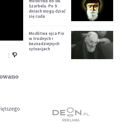
modlitwa do św.
Szarbela. Po 9
dniach mogą dziać
się cuda
Modlitwa ojca Pio
w trudnych i
beznadziejnych
sytuacjach
rowano
więtszego