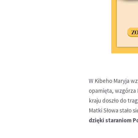
W Kibeho Maryja wzy
opamięta, wzgórza R
kraju doszło do tra
Matki Słowa stało s
dzięki staraniom 