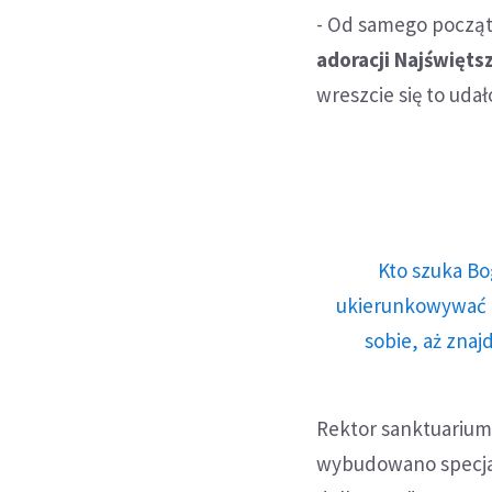
- Od samego począt
adoracji Najświęt
wreszcie się to uda
Kto szuka Bo
ukierunkowywać n
sobie, aż znaj
Rektor sanktuarium
wybudowano specjal