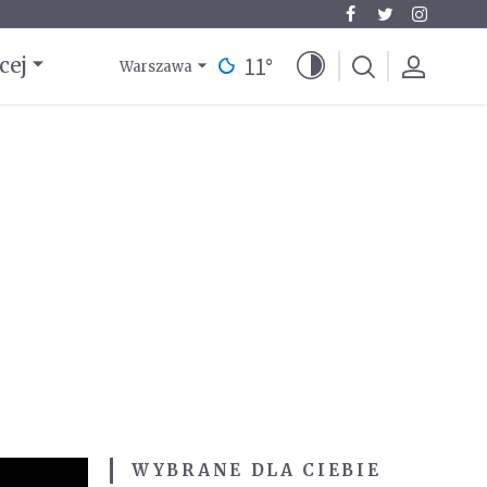
11
°
cej
Warszawa
WYBRANE DLA CIEBIE