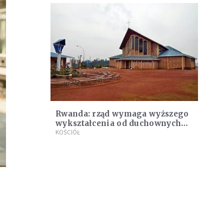
Rwanda: rząd wymaga wyższego
wykształcenia od duchownych
różnych religii
KOŚCIÓŁ