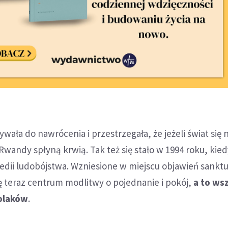
wała do nawrócenia i przestrzegała, że jeżeli świat się 
wandy spłyną krwią. Tak też się stało w 1994 roku, kie
gedii ludobójstwa. Wzniesione w miejscu objawień sankt
ię teraz centrum modlitwy o pojednanie i pokój,
a to ws
Polaków
.