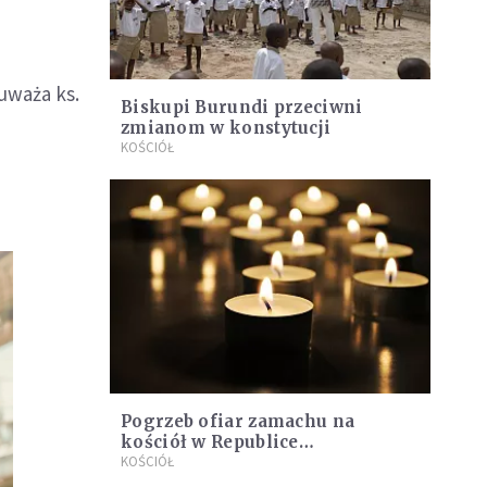
uważa ks.
Biskupi Burundi przeciwni
zmianom w konstytucji
KOŚCIÓŁ
Pogrzeb ofiar zamachu na
kościół w Republice
Środkowoafrykańskiej
KOŚCIÓŁ