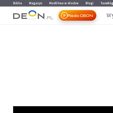
Przejdź do menu głównego
Przejdź do treści
Biblia
Magazyn
Modlitwa w drodze
Blogi
faceBó
Wy
Radio DEON