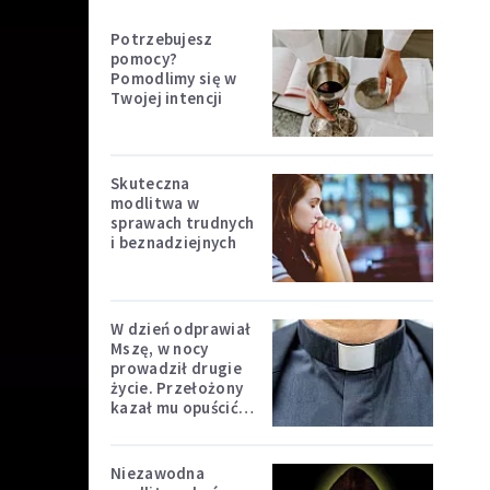
Potrzebujesz
pomocy?
Pomodlimy się w
Twojej intencji
Skuteczna
modlitwa w
sprawach trudnych
i beznadziejnych
W dzień odprawiał
Mszę, w nocy
prowadził drugie
życie. Przełożony
kazał mu opuścić
zakon
Niezawodna