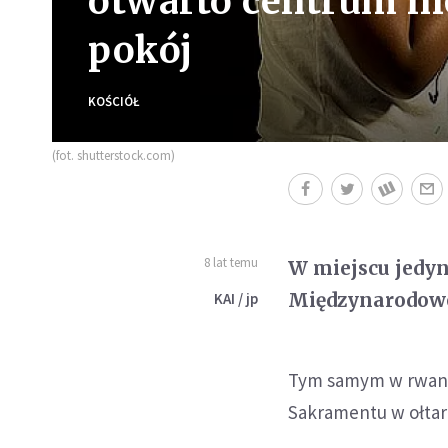
otwarto centrum ni
pokój
KOŚCIÓŁ
(fot. shutterstock.com)
8 lat temu
W miejscu jedy
Międzynarodowe
KAI / jp
Tym samym w rwan
Sakramentu w ołtarz