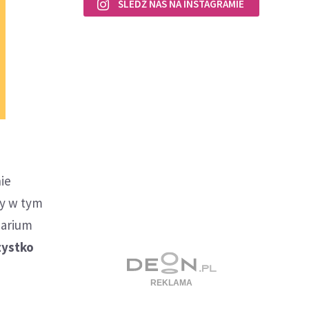
ŚLEDŹ NAS NA INSTAGRAMIE
nie
dy w tym
uarium
zystko