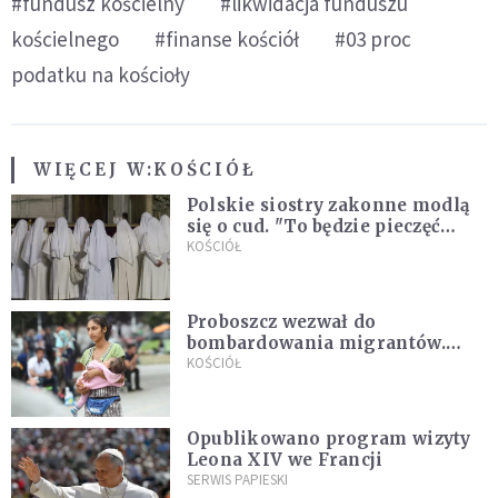
#fundusz kościelny
#likwidacja funduszu
kościelnego
#finanse kościół
#03 proc
podatku na kościoły
WIĘCEJ W:
KOŚCIÓŁ
Polskie siostry zakonne modlą
się o cud. "To będzie pieczęć
Pana Boga dla naszej wiary"
KOŚCIÓŁ
Proboszcz wezwał do
bombardowania migrantów.
"Masowy ogień przeciwko
KOŚCIÓŁ
najeźdźcom!"
Opublikowano program wizyty
Leona XIV we Francji
SERWIS PAPIESKI