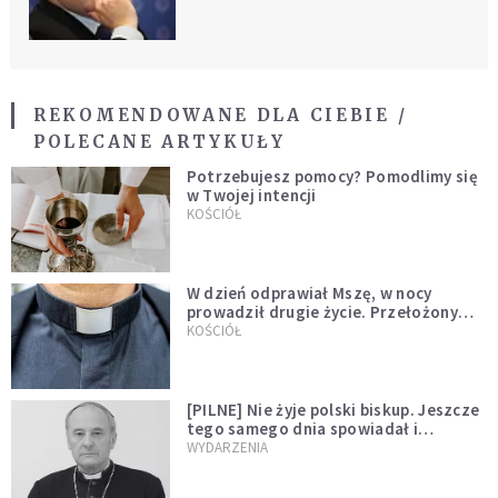
REKOMENDOWANE DLA CIEBIE /
POLECANE ARTYKUŁY
Potrzebujesz pomocy? Pomodlimy się
w Twojej intencji
KOŚCIÓŁ
W dzień odprawiał Mszę, w nocy
prowadził drugie życie. Przełożony
kazał mu opuścić zakon
KOŚCIÓŁ
[PILNE] Nie żyje polski biskup. Jeszcze
tego samego dnia spowiadał i
sprawował Mszę świętą
WYDARZENIA