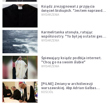
Ksiądz zrezygnował z przyjęcia
święceń biskupich. "Jestem naprawdę
niegodny"
WYDARZENIA
Karmelitanka utonęła, ratując
współsiostry. "To był jej ostatni gest
miłości"
WYDARZENIA
Śpiewający ksiądz podbija internet.
"Chcę go na swoim ślubie"
WYDARZENIA
[PILNE] Zmiany w archidiecezji
warszawskiej. Abp Adrian Galbas
wręczył dekrety nowym proboszczom
KOŚCIÓŁ
[PILNE] Podjęto kroki ws. księdza