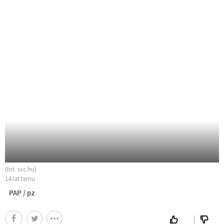
(fot. sxc.hu)
14 lat temu
PAP / pz