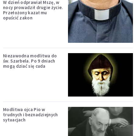
W dzień odprawiał Mszę, w
nocy prowadził drugie życie.
Przełożony kazał mu
opuścić zakon
Niezawodna modlitwa do
św. Szarbela. Po 9 dniach
mogą dziać się cuda
Modlitwa ojca Pio w
trudnych i beznadziejnych
sytuacjach