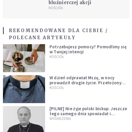
bluźnierczej akcji
KOŚCIÓŁ
REKOMENDOWANE DLA CIEBIE /
POLECANE ARTYKUŁY
Potrzebujesz pomocy? Pomodlimy się
w Twojej intencji
KOŚCIÓŁ
W dzień odprawiał Mszę, w nocy
prowadził drugie życie. Przełożony
kazał mu opuścić zakon
KOŚCIÓŁ
[PILNE] Nie żyje polski biskup. Jeszcze
tego samego dnia spowiadał i
sprawował Mszę świętą
WYDARZENIA