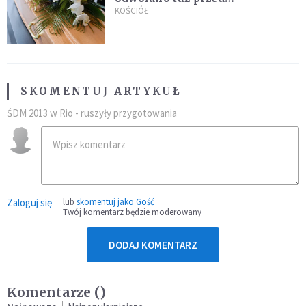
uroczystością. Powodem była
KOŚCIÓŁ
przynależność do masonerii
SKOMENTUJ ARTYKUŁ
ŚDM 2013 w Rio - ruszyły przygotowania
Zaloguj się
lub
skomentuj jako Gość
Twój komentarz będzie moderowany
DODAJ KOMENTARZ
Komentarze (
)