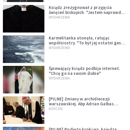
Ksiądz zrezygnował z przyjęcia
święceń biskupich. "Jestem naprawdę
niegodny"
WYDARZENIA
Karmelitanka utonęła, ratując
współsiostry. "To był jej ostatni gest
miłości"
WYDARZENIA
Śpiewający ksiądz podbija internet.
"Chcę go na swoim ślubie"
WYDARZENIA
[PILNE] Zmiany w archidiecezji
warszawskiej. Abp Adrian Galbas
wręczył dekrety nowym proboszczom
KOŚCIÓŁ
[PILNE] Podjęto kroki ws. księdza