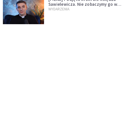
Sawielewicza. Nie zobaczymy go w
mediach
WYDARZENIA