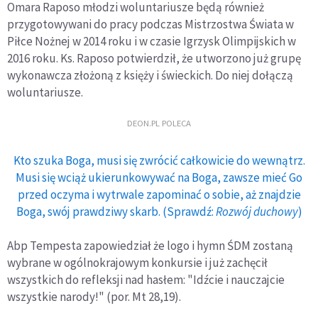
Omara Raposo młodzi woluntariusze będą również
przygotowywani do pracy podczas Mistrzostwa Świata w
Piłce Nożnej w 2014 roku i w czasie Igrzysk Olimpijskich w
2016 roku. Ks. Raposo potwierdził, że utworzono już grupę
wykonawcza złożoną z księży i świeckich. Do niej dołączą
woluntariusze.
DEON.PL POLECA
Kto szuka Boga, musi się zwrócić całkowicie do wewnątrz.
Musi się wciąż ukierunkowywać na Boga, zawsze mieć Go
przed oczyma i wytrwale zapominać o sobie, aż znajdzie
Boga, swój prawdziwy skarb. (Sprawdź:
Rozwój duchowy
)
Abp Tempesta zapowiedział że logo i hymn ŚDM zostaną
wybrane w ogólnokrajowym konkursie i już zachęcił
wszystkich do refleksji nad hasłem: "Idźcie i nauczajcie
wszystkie narody!" (por. Mt 28,19).