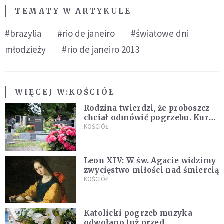
TEMATY W ARTYKULE
#brazylia
#rio de janeiro
#światowe dni
młodzieży
#rio de janeiro 2013
WIĘCEJ W:
KOŚCIÓŁ
Rodzina twierdzi, że proboszcz
chciał odmówić pogrzebu. Kuria
zapowiada wyjaśnienia
KOŚCIÓŁ
Leon XIV: W św. Agacie widzimy
zwycięstwo miłości nad śmiercią
KOŚCIÓŁ
Katolicki pogrzeb muzyka
odwołano tuż przed