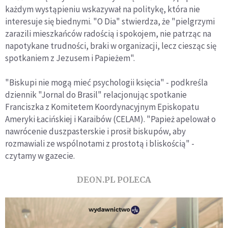
każdym wystąpieniu wskazywał na politykę, która nie
interesuje się biednymi. "O Dia" stwierdza, że "pielgrzymi
zarazili mieszkańców radością i spokojem, nie patrząc na
napotykane trudności, braki w organizacji, lecz ciesząc się
spotkaniem z Jezusem i Papieżem".
"Biskupi nie mogą mieć psychologii księcia" - podkreśla
dziennik "Jornal do Brasil" relacjonując spotkanie
Franciszka z Komitetem Koordynacyjnym Episkopatu
Ameryki Łacińskiej i Karaibów (CELAM). "Papież apelował o
nawrócenie duszpasterskie i prosił biskupów, aby
rozmawiali ze wspólnotami z prostotą i bliskością" -
czytamy w gazecie.
DEON.PL POLECA