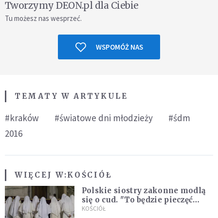
Tworzymy DEON.pl dla Ciebie
Tu możesz nas wesprzeć.
WSPOMÓŻ NAS
TEMATY W ARTYKULE
#kraków
#światowe dni młodzieży
#śdm
2016
WIĘCEJ W:
KOŚCIÓŁ
Polskie siostry zakonne modlą
się o cud. "To będzie pieczęć
Pana Boga dla naszej wiary"
KOŚCIÓŁ