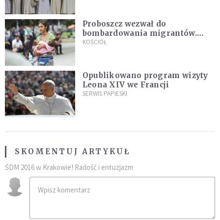
Proboszcz wezwał do
bombardowania migrantów.
"Masowy ogień przeciwko
KOŚCIÓŁ
najeźdźcom!"
Opublikowano program wizyty
Leona XIV we Francji
SERWIS PAPIESKI
SKOMENTUJ ARTYKUŁ
ŚDM 2016 w Krakowie! Radość i entuzjazm