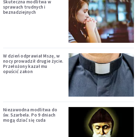
Skuteczna modlitwa w
sprawach trudnych i
beznadziejnych
W dzień odprawiał Mszę, w
nocy prowadził drugie życie.
Przełożony kazał mu
opuścić zakon
Niezawodna modlitwa do
św. Szarbela. Po 9 dniach
mogą dziać się cuda