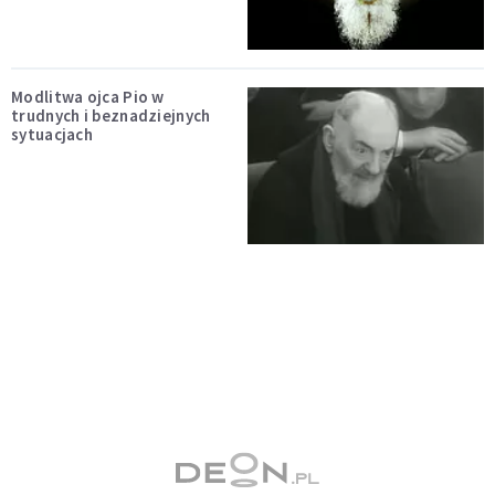
Modlitwa ojca Pio w
trudnych i beznadziejnych
sytuacjach