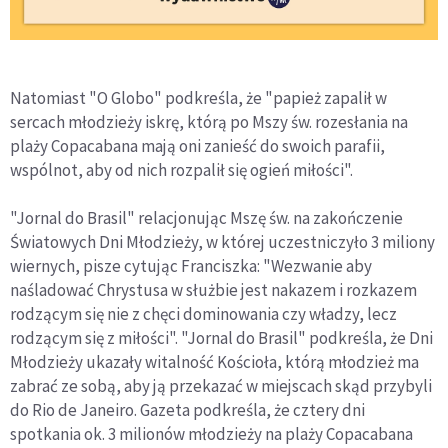
Natomiast "O Globo" podkreśla, że "papież zapalił w
sercach młodzieży iskrę, którą po Mszy św. rozesłania na
plaży Copacabana mają oni zanieść do swoich parafii,
wspólnot, aby od nich rozpalił się ogień miłości".
"Jornal do Brasil" relacjonując Mszę św. na zakończenie
Światowych Dni Młodzieży, w której uczestniczyło 3 miliony
wiernych, pisze cytując Franciszka: "Wezwanie aby
naśladować Chrystusa w służbie jest nakazem i rozkazem
rodzącym się nie z chęci dominowania czy władzy, lecz
rodzącym się z miłości". "Jornal do Brasil" podkreśla, że Dni
Młodzieży ukazały witalność Kościoła, którą młodzież ma
zabrać ze sobą, aby ją przekazać w miejscach skąd przybyli
do Rio de Janeiro. Gazeta podkreśla, że cztery dni
spotkania ok. 3 milionów młodzieży na plaży Copacabana