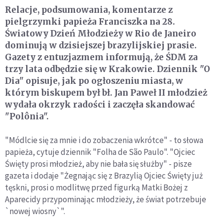
Relacje, podsumowania, komentarze z
pielgrzymki papieża Franciszka na 28.
Światowy Dzień Młodzieży w Rio de Janeiro
dominują w dzisiejszej brazylijskiej prasie.
Gazety z entuzjazmem informują, że ŚDM za
trzy lata odbędzie się w Krakowie. Dziennik "O
Dia" opisuje, jak po ogłoszeniu miasta, w
którym biskupem był bł. Jan Paweł II młodzież
wydała okrzyk radości i zaczęła skandować
"Polônia".
"Módlcie się za mnie i do zobaczenia wkrótce" - to słowa
papieża, cytuje dziennik "Folha de São Paulo". "Ojciec
Święty prosi młodzież, aby nie bała się służby" - pisze
gazeta i dodaje "Żegnając się z Brazylią Ojciec Święty już
tęskni, prosi o modlitwę przed figurką Matki Bożej z
Aparecidy przypominając młodzieży, że świat potrzebuje
`nowej wiosny`".