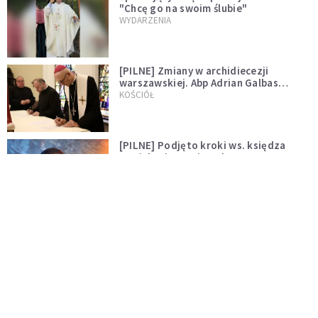
"Chcę go na swoim ślubie"
WYDARZENIA
[PILNE] Zmiany w archidiecezji
warszawskiej. Abp Adrian Galbas
wręczył dekrety nowym proboszczom
KOŚCIÓŁ
[PILNE] Podjęto kroki ws. księdza
Sawielewicza. Nie zobaczymy go w
mediach
WYDARZENIA