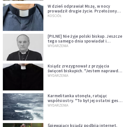
W dzień odprawiał Mszę, w nocy
prowadził drugie życie. Przełożony
kazał mu opuścić zakon
KOŚCIÓŁ
[PILNE] Nie żyje polski biskup. Jeszcze
tego samego dnia spowiadał i
sprawował Mszę świętą
WYDARZENIA
Ksiądz zrezygnował z przyjęcia
święceń biskupich. "Jestem naprawdę
niegodny"
WYDARZENIA
Karmelitanka utonęła, ratując
współsiostry. "To był jej ostatni gest
miłości"
WYDARZENIA
Śpiewający ksiądz podbija internet.