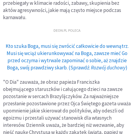
przebiegały w klimacie radości, zabawy, skupienia bez
aktów agresywności, jakie mają często miejsce podczas
karnawału.
DEON.PL POLECA
Kto szuka Boga, musi się zwrócić całkowicie do wewnątrz.
Musi się wciąż ukierunkowywać na Boga, zawsze mieć Go
przed oczyma i wytrwale zapominać o sobie, aż znajdzie
Boga, swój prawdziwy skarb. (Sprawdź:
Rozwój duchowy
)
"O Dia" zauważa, że obraz papieża Franciszka
obejmującego staruszków i całującego dzieci na zawsze
pozostanie w sercach Brazylijczyków. Za najważniejsze
przesłanie pozostawione przez Ojca Świętego gazeta uważa
upomnienie jakie skierował do polityków, aby odeszli od
egoizmu i przestali używać stanowisk dla własnych
interesów. Dziennik uważa, że bardziej niż wezwanie, aby
nieść naukę Chrystusa w każdy zakątek świata, papież w