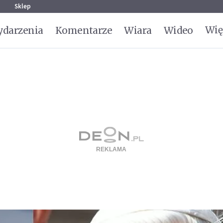
g
Sklep
Wię
darzenia
Komentarze
Wiara
Wideo