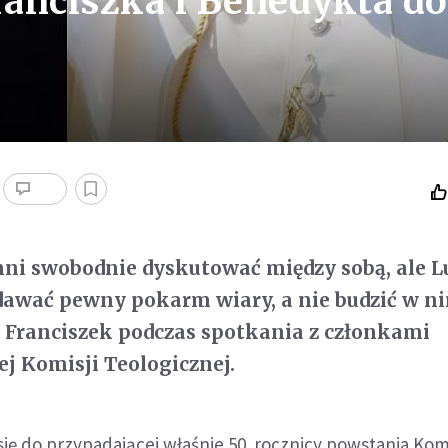
anciszka i Benedykta do
nni swobodnie dyskutować między sobą, ale 
awać pewny pokarm wiary, a nie budzić w n
 Franciszek podczas spotkania z członkami
j Komisji Teologicznej.
się do przypadającej właśnie 50. rocznicy powstania Komi