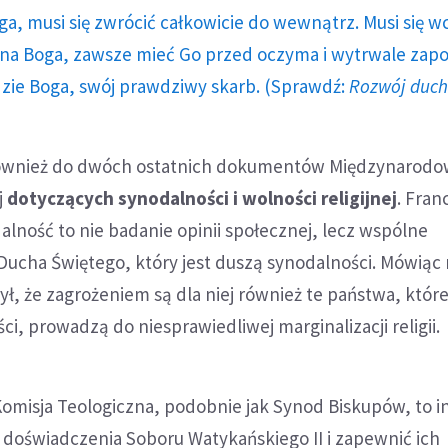
ga, musi się zwrócić całkowicie do wewnątrz. Musi się w
a Boga, zawsze mieć Go przed oczyma i wytrwale zap
dzie Boga, swój prawdziwy skarb. (Sprawdź:
Rozwój duc
 również do dwóch ostatnich dokumentów Międzynarodo
j
dotyczących synodalności i wolności religijnej
. Fran
dalność to nie badanie opinii społecznej, lecz wspólne
Ducha Świętego, który jest duszą synodalności. Mówiąc
ył, że zagrożeniem są dla niej również te państwa, któr
i, prowadzą do niesprawiedliwej marginalizacji religii.
misja Teologiczna, podobnie jak Synod Biskupów, to in
ć doświadczenia Soboru Watykańskiego II i zapewnić ich