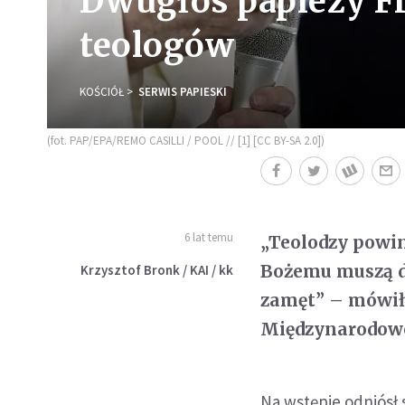
Dwugłos papieży Fr
teologów
KOŚCIÓŁ
SERWIS PAPIESKI
(fot. PAP/EPA/REMO CASILLI / POOL // [1] [CC BY-SA 2.0])
6 lat temu
„Teolodzy powi
Bożemu muszą d
Krzysztof Bronk / KAI / kk
zamęt” – mówił
Międzynarodowe
Na wstępie odniósł 