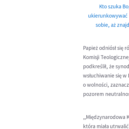
Kto szuka Bo
ukierunkowywać n
sobie, aż znaj
Papież odniósł się
Komisji Teologiczne
podkreślił, że syno
wsłuchiwanie się w 
o wolności, zaznacz
pozorem neutralnośc
„Międzynarodowa Ko
która miała utrwali