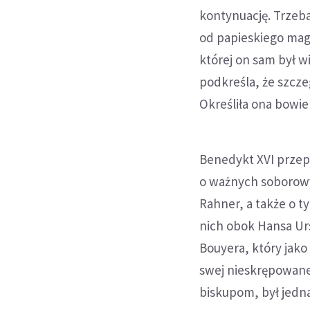
kontynuację. Trzeba
od papieskiego magi
której on sam był w
podkreśla, że szcze
Określiła ona bowie
Benedykt XVI przep
o ważnych soborowyc
Rahner, a także o t
nich obok Hansa Ur
Bouyera, który jako
swej nieskrępowanej
biskupom, był jedna