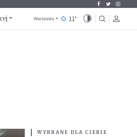
11
°
cej
Warszawa
WYBRANE DLA CIEBIE