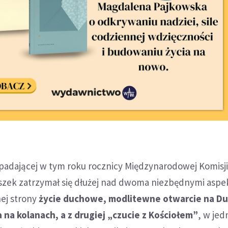
padającej w tym roku rocznicy Międzynarodowej Komisj
iszek zatrzymał się dłużej nad dwoma niezbędnymi aspe
dnej strony
życie duchowe, modlitewne otwarcie na D
 na kolanach, a z drugiej „czucie z Kościołem”
, w jed