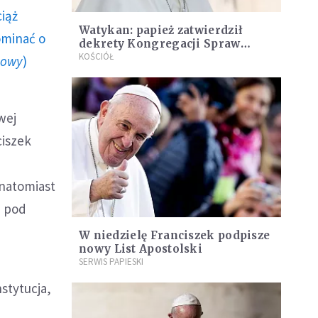
ciąż
Watykan: papież zatwierdził
ominać o
dekrety Kongregacji Spraw
Kanonizacyjnych
KOŚCIÓŁ
howy
)
wej
ciszek
 natomiast
e pod
W niedzielę Franciszek podpisze
nowy List Apostolski
SERWIS PAPIESKI
stytucja,