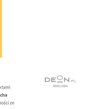
i
ktami
ucha
ności ze