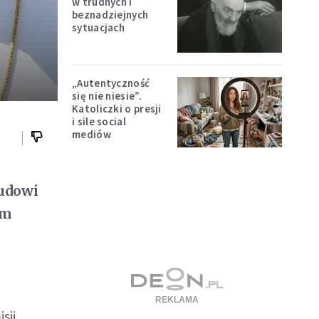
w trudnych i
beznadziejnych
sytuacjach
„Autentyczność
się nie niesie”.
Katoliczki o presji
i sile social
mediów
Ludowi
im
sji.