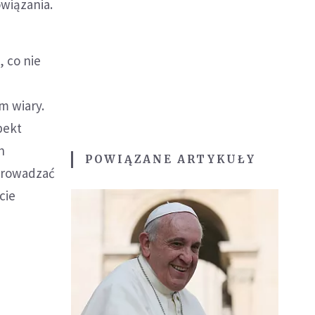
owiązania.
, co nie
m wiary.
pekt
h
POWIĄZANE ARTYKUŁY
wprowadzać
cie