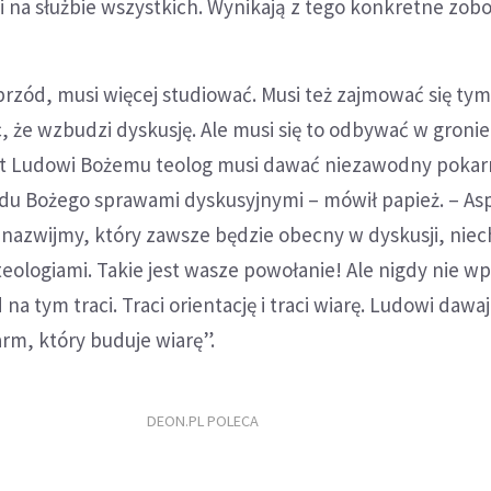
i na służbie wszystkich. Wynikają z tego konkretne zob
przód, musi więcej studiować. Musi też zajmować się tym
c, że wzbudzi dyskusję. Ale musi się to odbywać w gronie
t Ludowi Bożemu teolog musi dawać niezawodny pokar
du Bożego sprawami dyskusyjnymi – mówił papież. – As
 nazwijmy, który zawsze będzie obecny w dyskusji, niec
eologiami. Takie jest wasze powołanie! Ale nigdy nie 
 na tym traci. Traci orientację i traci wiarę. Ludowi dawaj
m, który buduje wiarę”.
DEON.PL POLECA