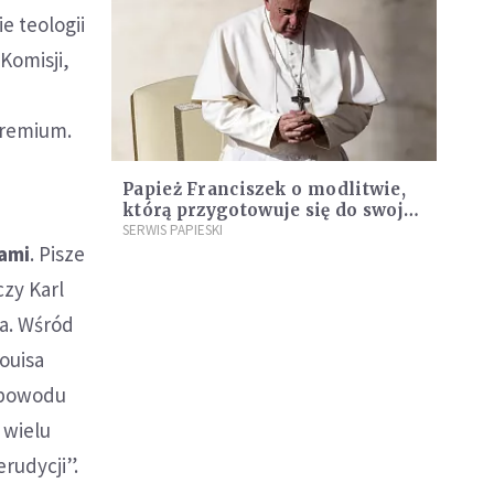
e teologii
Komisji,
gremium.
Papież Franciszek o modlitwie,
którą przygotowuje się do swojej
śmierci
SERWIS PAPIESKI
ami
. Pisze
zy Karl
ca. Wśród
ouisa
z powodu
 wielu
rudycji”.