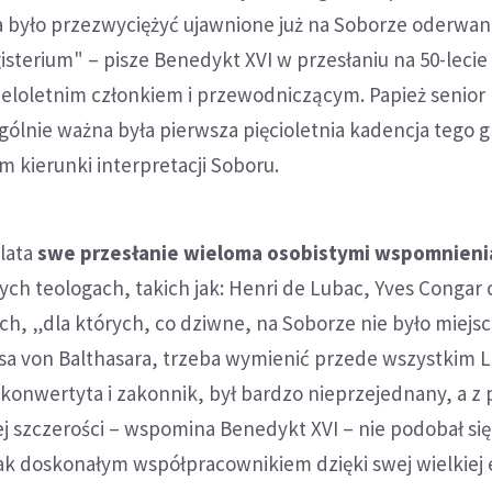
 było przezwyciężyć ujawnione już na Soborze oderwani
sterium" – pisze Benedykt XVI w przesłaniu na 50-lecie 
ieloletnim członkiem i przewodniczącym. Papież senior
gólnie ważna była pierwsza pięcioletnia kadencja tego 
m kierunki interpretacji Soboru.
lata
swe przesłanie wieloma osobistymi wspomnieni
h teologach, takich jak: Henri de Lubac, Yves Congar c
ych, „dla których, co dziwne, na Soborze nie było miejs
sa von Balthasara, trzeba wymienić przede wszystkim L
 konwertyta i zakonnik, był bardzo nieprzejednany, a 
 szczerości – wspomina Benedykt XVI – nie podobał się
k doskonałym współpracownikiem dzięki swej wielkiej e