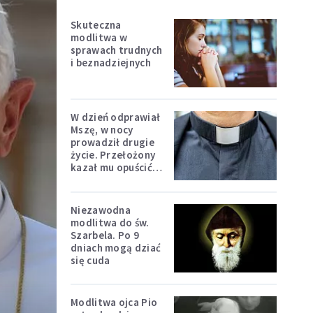
Skuteczna
modlitwa w
sprawach trudnych
i beznadziejnych
W dzień odprawiał
Mszę, w nocy
prowadził drugie
życie. Przełożony
kazał mu opuścić
zakon
Niezawodna
modlitwa do św.
Szarbela. Po 9
dniach mogą dziać
się cuda
Modlitwa ojca Pio