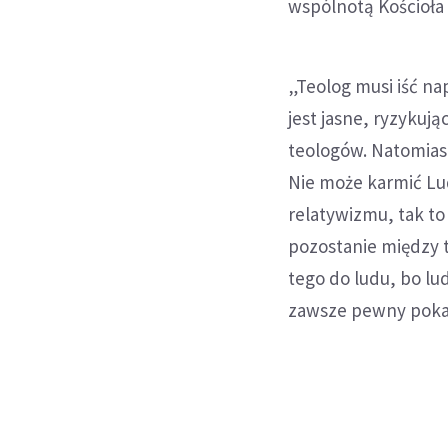
wspólnotą Kościoła 
„Teolog musi iść na
jest jasne, ryzykują
teologów. Natomias
Nie może karmić Lu
relatywizmu, tak to
pozostanie między t
tego do ludu, bo lud
zawsze pewny pokar