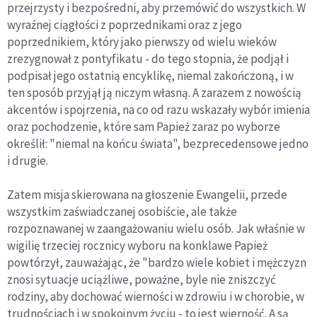
przejrzysty i bezpośredni, aby przemówić do wszystkich. W
wyraźnej ciągłości z poprzednikami oraz z jego
poprzednikiem, który jako pierwszy od wielu wieków
zrezygnował z pontyfikatu - do tego stopnia, że podjął i
podpisał jego ostatnią encyklikę, niemal zakończoną, i w
ten sposób przyjął ją niczym własną. A zarazem z nowością
akcentów i spojrzenia, na co od razu wskazały wybór imienia
oraz pochodzenie, które sam Papież zaraz po wyborze
określił: "niemal na końcu świata", bezprecedensowe jedno
i drugie.
Zatem misja skierowana na głoszenie Ewangelii, przede
wszystkim zaświadczanej osobiście, ale także
rozpoznawanej w zaangażowaniu wielu osób. Jak właśnie w
wigilię trzeciej rocznicy wyboru na konklawe Papież
powtórzył, zauważając, że "bardzo wiele kobiet i mężczyzn
znosi sytuacje uciążliwe, poważne, byle nie zniszczyć
rodziny, aby dochować wierności w zdrowiu i w chorobie, w
trudnościach i w spokojnym życiu - to jest wierność. A są