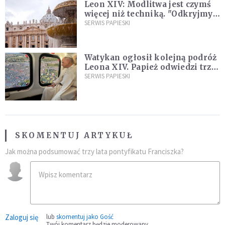
Leon XIV: Modlitwa jest czymś
więcej niż techniką. "Odkryjmy
ją na nowo"
SERWIS PAPIESKI
Watykan ogłosił kolejną podróż
Leona XIV. Papież odwiedzi trzy
kraje Ameryki Południowej
SERWIS PAPIESKI
SKOMENTUJ ARTYKUŁ
Jak można podsumować trzy lata pontyfikatu Franciszka?
Zaloguj się
lub
skomentuj jako Gość
Twój komentarz będzie moderowany