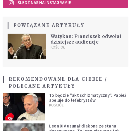
ŚLEDŹ NAS NA INSTAGRAMIE
POWIĄZANE ARTYKUŁY
Watykan: Franciszek odwołał
dzisiejsze audiencje
KOŚCIÓŁ
REKOMENDOWANE DLA CIEBIE /
POLECANE ARTYKUŁY
To będzie "akt schizmatyczny". Papież
apeluje do lefebrystów
KOŚCIÓŁ
Leon XIV usunął diakona ze stanu
duchownego. To jego pierwsza tak