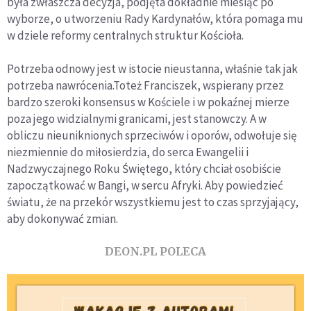
była zwłaszcza decyzja, podjęta dokładnie miesiąc po
wyborze, o utworzeniu Rady Kardynałów, która pomaga mu
w dziele reformy centralnych struktur Kościoła.
Potrzeba odnowy jest w istocie nieustanna, właśnie tak jak
potrzeba nawrócenia.Toteż Franciszek, wspierany przez
bardzo szeroki konsensus w Kościele i w pokaźnej mierze
poza jego widzialnymi granicami, jest stanowczy. A w
obliczu nieuniknionych sprzeciwów i oporów, odwołuje się
niezmiennie do miłosierdzia, do serca Ewangelii i
Nadzwyczajnego Roku Świętego, który chciał osobiście
zapoczątkować w Bangi, w sercu Afryki. Aby powiedzieć
światu, że na przekór wszystkiemu jest to czas sprzyjający,
aby dokonywać zmian.
DEON.PL POLECA