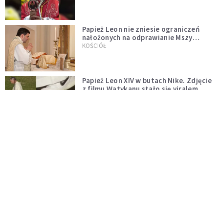
Papież Leon nie zniesie ograniczeń
nałożonych na odprawianie Mszy
trydenckiej. „Traditionis custodes”
KOŚCIÓŁ
zostaje w mocy
Papież Leon XIV w butach Nike. Zdjęcie
z filmu Watykanu stało się viralem
WYDARZENIA