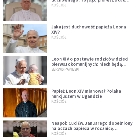
bezprecedensowa decyzja
KOŚCIÓŁ
Jaka jest duchowość papieża Leona
XIV?
KOŚCIÓŁ
Leon XIV o postawie rodziców dzieci
pierwszokomunijnych: niech będą
przykładem
SERWIS PAPIESKI
Papież Leon XIV mianował Polaka
nuncjuszem w Ugandzie
KOŚCIÓŁ
Neapol: Cud św. Januarego dopełniony
na oczach papieża w rocznicę
pontyfikatu!
KOŚCIÓŁ