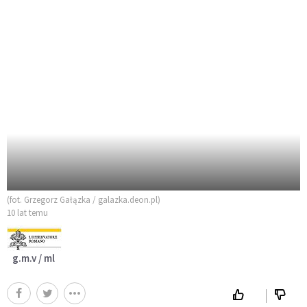
(fot. Grzegorz Gałązka / galazka.deon.pl)
10 lat temu
g.m.v / ml