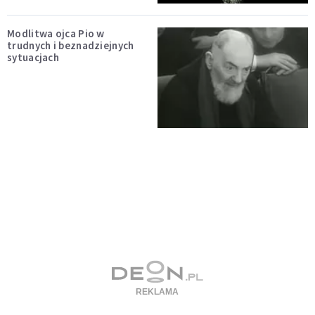
Modlitwa ojca Pio w
trudnych i beznadziejnych
sytuacjach