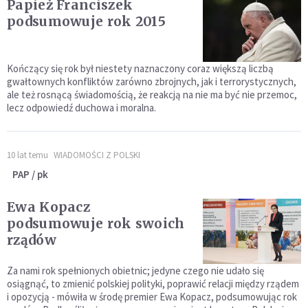
Papież Franciszek
podsumowuje rok 2015
Kończący się rok był niestety naznaczony coraz większą liczbą
gwałtownych konfliktów zarówno zbrojnych, jak i terrorystycznych,
ale też rosnącą świadomością, że reakcją na nie ma być nie przemoc,
lecz odpowiedź duchowa i moralna.
10 lat temu
WIADOMOŚCI Z POLSKI
PAP / pk
Ewa Kopacz
podsumowuje rok swoich
rządów
Za nami rok spełnionych obietnic; jedyne czego nie udało się
osiągnąć, to zmienić polskiej polityki, poprawić relacji między rządem
i opozycją - mówiła w środę premier Ewa Kopacz, podsumowując rok