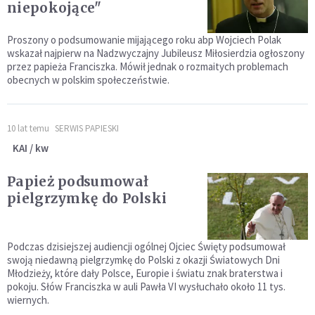
niepokojące"
Proszony o podsumowanie mijającego roku abp Wojciech Polak
wskazał najpierw na Nadzwyczajny Jubileusz Miłosierdzia ogłoszony
przez papieża Franciszka. Mówił jednak o rozmaitych problemach
obecnych w polskim społeczeństwie.
10 lat temu
SERWIS PAPIESKI
KAI / kw
Papież podsumował
pielgrzymkę do Polski
Podczas dzisiejszej audiencji ogólnej Ojciec Święty podsumował
swoją niedawną pielgrzymkę do Polski z okazji Światowych Dni
Młodzieży, które dały Polsce, Europie i światu znak braterstwa i
pokoju. Słów Franciszka w auli Pawła VI wysłuchało około 11 tys.
wiernych.