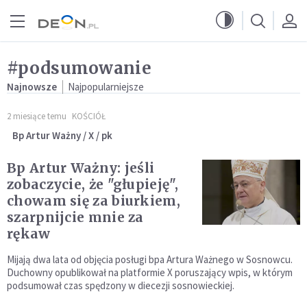
Przejdź do menu głównego
Przejdź do treści
#podsumowanie
Najnowsze
Najpopularniejsze
2 miesiące temu
KOŚCIÓŁ
Bp Artur Ważny / X / pk
Bp Artur Ważny: jeśli
zobaczycie, że "głupieję",
chowam się za biurkiem,
szarpnijcie mnie za
rękaw
Mijają dwa lata od objęcia posługi bpa Artura Ważnego w Sosnowcu.
Duchowny opublikował na platformie X poruszający wpis, w którym
podsumował czas spędzony w diecezji sosnowieckiej.