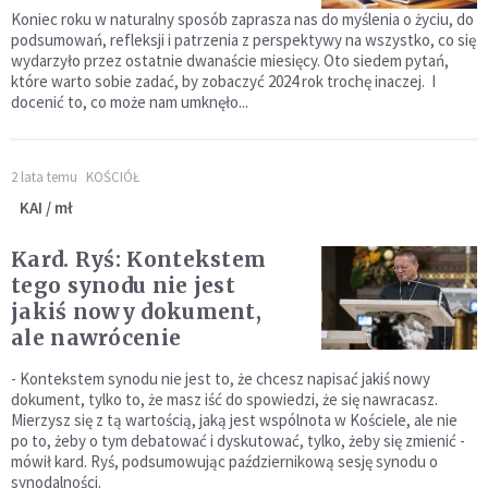
Koniec roku w naturalny sposób zaprasza nas do myślenia o życiu, do
podsumowań, refleksji i patrzenia z perspektywy na wszystko, co się
wydarzyło przez ostatnie dwanaście miesięcy. Oto siedem pytań,
które warto sobie zadać, by zobaczyć 2024 rok trochę inaczej. I
docenić to, co może nam umknęło...
2 lata temu
KOŚCIÓŁ
KAI / mł
Kard. Ryś: Kontekstem
tego synodu nie jest
jakiś nowy dokument,
ale nawrócenie
- Kontekstem synodu nie jest to, że chcesz napisać jakiś nowy
dokument, tylko to, że masz iść do spowiedzi, że się nawracasz.
Mierzysz się z tą wartością, jaką jest wspólnota w Kościele, ale nie
po to, żeby o tym debatować i dyskutować, tylko, żeby się zmienić -
mówił kard. Ryś, podsumowując październikową sesję synodu o
synodalności.