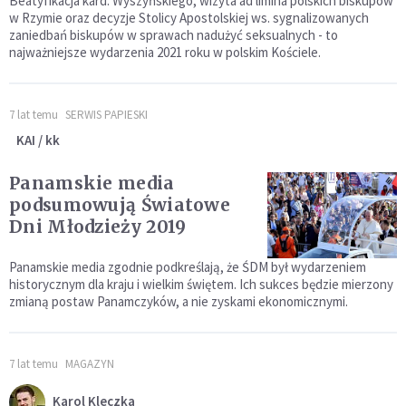
Beatyfikacja kard. Wyszyńskiego, wizyta ad limina polskich biskupów
w Rzymie oraz decyzje Stolicy Apostolskiej ws. sygnalizowanych
zaniedbań biskupów w sprawach nadużyć seksualnych - to
najważniejsze wydarzenia 2021 roku w polskim Kościele.
7 lat temu
SERWIS PAPIESKI
KAI / kk
Panamskie media
podsumowują Światowe
Dni Młodzieży 2019
Panamskie media zgodnie podkreślają, że ŚDM był wydarzeniem
historycznym dla kraju i wielkim świętem. Ich sukces będzie mierzony
zmianą postaw Panamczyków, a nie zyskami ekonomicznymi.
7 lat temu
MAGAZYN
Karol Kleczka