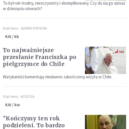
To był rok trudny, nieoczywisty i skomplikowany. Czy da się go opisać
w dziesięciu słowach?
8 lat temu
SERWIS PAPIESKI
KAI / kk
To najważniejsze
przesłanie Franciszka po
pielgrzymce do Chile
Watykaniści komentują niedawno zakończoną wizytę w Chile.
9 lat temu
KOŚCIÓŁ
KAI / kw
"Kończymy ten rok
podzieleni. To bardzo