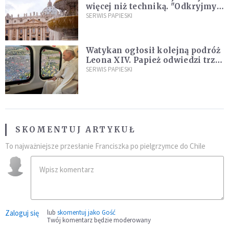
więcej niż techniką. "Odkryjmy
ją na nowo"
SERWIS PAPIESKI
Watykan ogłosił kolejną podróż
Leona XIV. Papież odwiedzi trzy
kraje Ameryki Południowej
SERWIS PAPIESKI
SKOMENTUJ ARTYKUŁ
To najważniejsze przesłanie Franciszka po pielgrzymce do Chile
Zaloguj się
lub
skomentuj jako Gość
Twój komentarz będzie moderowany