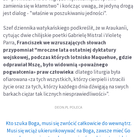
zamienia się w kłamstwo" i kończąc uwagą, że jedyną drogą
jest dialog - "właśnie w poszukiwaniu jedności".
Szef dziennika watykańskiego podkreślił, że w Araukaníi,
cytując dwie chilijskie poetki Gabrielę Mistral i Violetę
Parra,
Franciszek we wzruszających słowach
przypomniał "mroczne lata ostatniej dyktatury
wojskowej, podczas których lotnisko Maquehue, gdzie
odprawiał Mszę, było widownią «poważnego
pogwałcenia» praw człowieka
: dlatego liturgia była
ofiarowana «za tych wszystkich, którzy cierpieli i stracili
życie oraz za tych, którzy każdego dnia dźwigają na swych
barkach ciężar tak licznych niesprawiedliwości»".
DEON.PL POLECA
Kto szuka Boga, musi się zwrócić całkowicie do wewnątrz.
Musi się wciąż ukierunkowywać na Boga, zawsze mieć Go