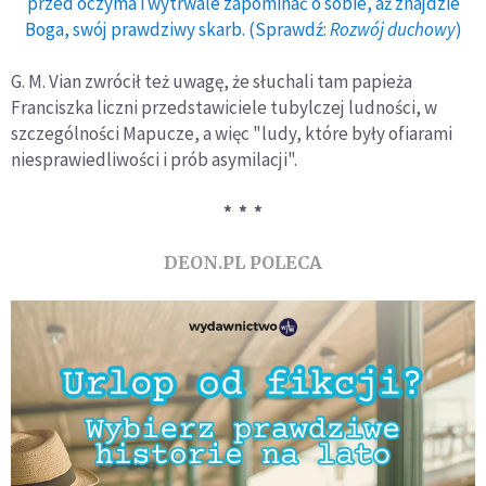
przed oczyma i wytrwale zapominać o sobie, aż znajdzie
Boga, swój prawdziwy skarb. (Sprawdź:
Rozwój duchowy
)
G. M. Vian zwrócił też uwagę, że słuchali tam papieża
Franciszka liczni przedstawiciele tubylczej ludności, w
szczególności Mapucze, a więc "ludy, które były ofiarami
niesprawiedliwości i prób asymilacji".
* * *
DEON.PL POLECA