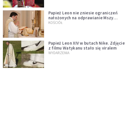
Papież Leon nie zniesie ograniczeń
nałożonych na odprawianie Mszy
trydenckiej. „Traditionis custodes”
KOŚCIÓŁ
zostaje w mocy
Papież Leon XIV w butach Nike. Zdjęcie
z filmu Watykanu stało się viralem
WYDARZENIA