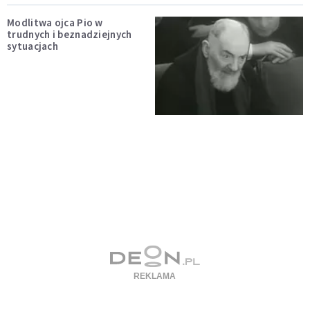
Modlitwa ojca Pio w
trudnych i beznadziejnych
sytuacjach