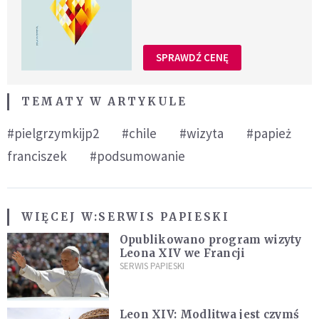
SPRAWDŹ CENĘ
TEMATY W ARTYKULE
#pielgrzymkijp2
#chile
#wizyta
#papież
franciszek
#podsumowanie
WIĘCEJ W:
SERWIS PAPIESKI
Opublikowano program wizyty
Leona XIV we Francji
SERWIS PAPIESKI
Leon XIV: Modlitwa jest czymś