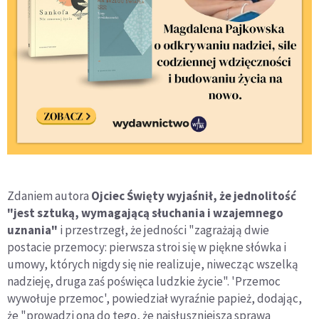
Zdaniem autora
Ojciec Święty wyjaśnił, że jednolitość
"jest sztuką, wymagającą słuchania i wzajemnego
uznania"
i przestrzegł, że jedności "zagrażają dwie
postacie przemocy: pierwsza stroi się w piękne słówka i
umowy, których nigdy się nie realizuje, niwecząc wszelką
nadzieję, druga zaś poświęca ludzkie życie". 'Przemoc
wywołuje przemoc', powiedział wyraźnie papież, dodając,
że "prowadzi ona do tego, że najsłuszniejsza sprawa