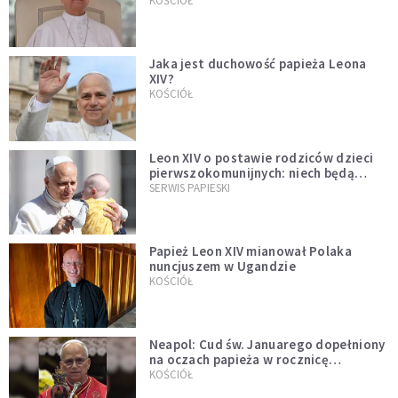
bezprecedensowa decyzja
KOŚCIÓŁ
Jaka jest duchowość papieża Leona
XIV?
KOŚCIÓŁ
Leon XIV o postawie rodziców dzieci
pierwszokomunijnych: niech będą
przykładem
SERWIS PAPIESKI
Papież Leon XIV mianował Polaka
nuncjuszem w Ugandzie
KOŚCIÓŁ
Neapol: Cud św. Januarego dopełniony
na oczach papieża w rocznicę
pontyfikatu!
KOŚCIÓŁ