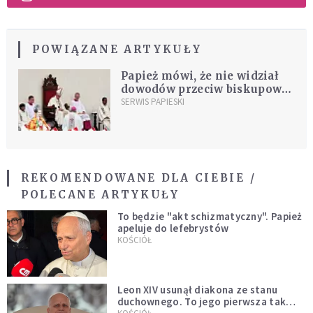
POWIĄZANE ARTYKUŁY
Papież mówi, że nie widział
dowodów przeciw biskupowi
diecezji Osorno
SERWIS PAPIESKI
REKOMENDOWANE DLA CIEBIE /
POLECANE ARTYKUŁY
To będzie "akt schizmatyczny". Papież
apeluje do lefebrystów
KOŚCIÓŁ
Leon XIV usunął diakona ze stanu
duchownego. To jego pierwsza tak