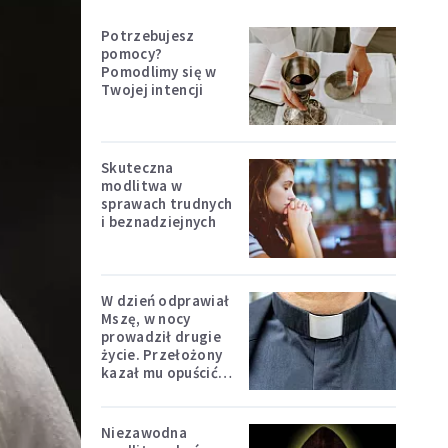
Potrzebujesz
pomocy?
Pomodlimy się w
Twojej intencji
Skuteczna
modlitwa w
sprawach trudnych
i beznadziejnych
W dzień odprawiał
Mszę, w nocy
prowadził drugie
życie. Przełożony
kazał mu opuścić
zakon
Niezawodna