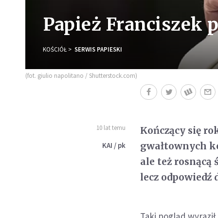
Papież Franciszek
KOŚCIÓŁ
SERWIS PAPIESKI
(fot. giulio napolitano / Shutterstock.com)
10 lat temu
Kończący się ro
gwałtownych kon
KAI / pk
ale też rosnącą
lecz odpowiedź 
Taki pogląd wyrazi