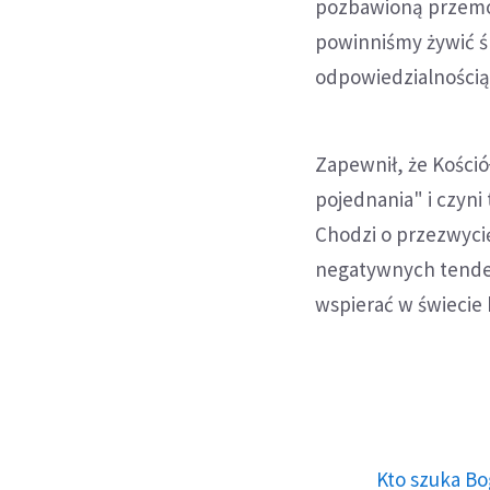
pozbawioną przemocy
powinniśmy żywić śr
odpowiedzialnością 
Zapewnił, że Kośció
pojednania" i czyni 
Chodzi o przezwycię
negatywnych tenden
wspierać w świecie 
Kto szuka Bo