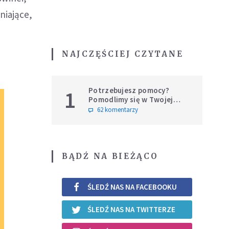
lniające,
NAJCZĘŚCIEJ CZYTANE
Potrzebujesz pomocy?
1
Pomodlimy się w Twojej
intencji
62 komentarzy
BĄDŹ NA BIEŻĄCO
ŚLEDŹ NAS NA FACEBOOKU
ŚLEDŹ NAS NA TWITTERZE