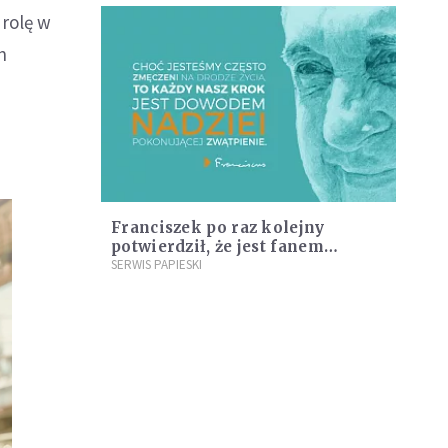
 rolę w
h
Franciszek po raz kolejny
potwierdził, że jest fanem
Tolkiena
SERWIS PAPIESKI