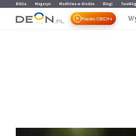
Przejdź do menu głównego
Przejdź do treści
Biblia
Magazyn
Modlitwa w drodze
Blogi
faceBó
Wy
Radio DEON