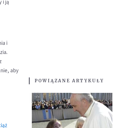
i ją
ia i
zia.
z
nie, aby
POWIĄZANE ARTYKUŁY
ciąż