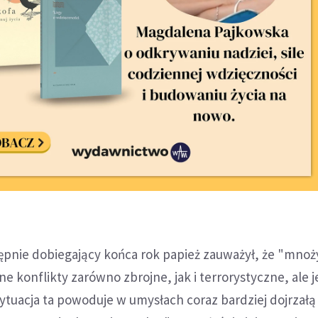
nie dobiegający końca rok papież zauważył, że "mnoży
e konflikty zarówno zbrojne, jak i terrorystyczne, ale j
tuacja ta powoduje w umysłach coraz bardziej dojrzałą