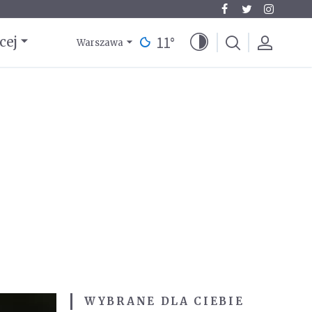
11
°
cej
Warszawa
WYBRANE DLA CIEBIE