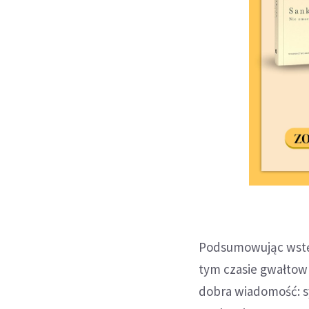
Podsumowując wstęp
tym czasie gwałtown
dobra wiadomość: sy