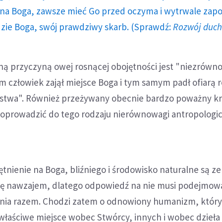
a Boga, zawsze mieć Go przed oczyma i wytrwale zap
dzie Boga, swój prawdziwy skarb. (Sprawdź:
Rozwój duc
ą przyczyną owej rosnącej obojętności jest "niezrów
 człowiek zajął miejsce Boga i tym samym padł ofiarą 
stwa". Również przeżywany obecnie bardzo poważny k
oprowadzić do tego rodzaju nierównowagi antropologic
ętnienie na Boga, bliźniego i środowisko naturalne są z
się nawzajem, dlatego odpowiedź na nie musi podejmow
nia razem. Chodzi zatem o odnowiony humanizm, który
właściwe miejsce wobec Stwórcy, innych i wobec dzieła