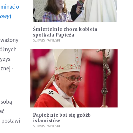
ominać o
howy
)
Śmiertelnie chora kobieta
spotkała Papieża
noważony
SERWIS PAPIESKI
różnych
ryzys
znej -
e sobą
ać
Papież nie boi się gróźb
 postawi
islamistów
SERWIS PAPIESKI