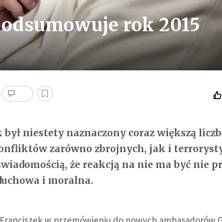
 podsumowuje rok 2015
k był niestety naznaczony coraz większą licz
fliktów zarówno zbrojnych, jak i terroryst
 świadomością, że reakcją na nie ma być nie p
duchowa i moralna.
ł Franciszek w przemówieniu do nowych ambasadorów G