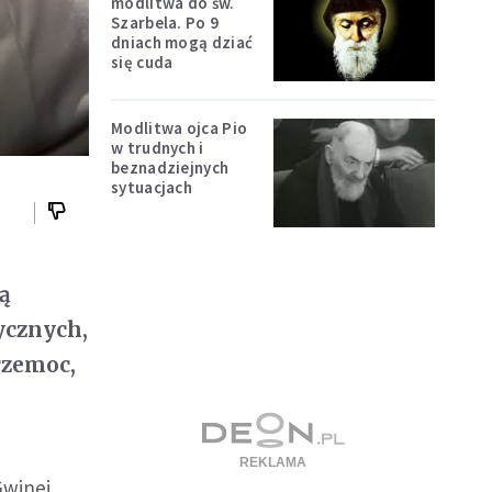
modlitwa do św.
Szarbela. Po 9
dniach mogą dziać
się cuda
Modlitwa ojca Pio
w trudnych i
beznadziejnych
sytuacjach
bą
ycznych,
rzemoc,
winei,