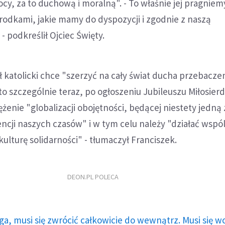
, za to duchową i moralną". - To właśnie jej pragniemy 
odkami, jakie mamy do dyspozycji i zgodnie z naszą
- podkreślił Ojciec Święty.
ł katolicki chce "szerzyć na cały świat ducha przebaczen
to szczególnie teraz, po ogłoszeniu Jubileuszu Miłosierd
żenie "globalizacji obojętności, będącej niestety jedną 
cji naszych czasów" i w tym celu należy "działać wspól
kulturę solidarności" - tłumaczył Franciszek.
DEON.PL POLECA
ga, musi się zwrócić całkowicie do wewnątrz. Musi się w