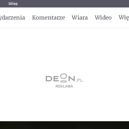
g
Sklep
Wię
darzenia
Komentarze
Wiara
Wideo