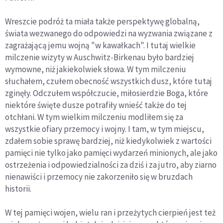
Wreszcie podróż ta miała także perspektywę globalną,
świata wezwanego do odpowiedzi na wyzwania związane z
zagrażającą jemu wojną "w kawałkach". I tutaj wielkie
milczenie wizyty w Auschwitz-Birkenau było bardziej
wymowne, niż jakiekolwiek słowa. W tym milczeniu
słuchałem, czułem obecność wszystkich dusz, które tutaj
zginęły. Odczułem współczucie, miłosierdzie Boga, które
niektóre święte dusze potrafiły wnieść także do tej
otchłani. W tym wielkim milczeniu modliłem się za
wszystkie ofiary przemocy i wojny. I tam, w tym miejscu,
zdałem sobie sprawę bardziej, niż kiedykolwiek z wartości
pamięci nie tylko jako pamięci wydarzeń minionych, ale jako
ostrzeżenia i odpowiedzialności za dziś i za jutro, aby ziarno
nienawiści i przemocy nie zakorzeniło się w bruzdach
historii.
W tej pamięci wojen, wielu ran i przeżytych cierpień jest też