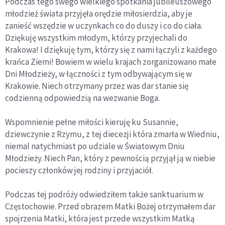
Podczas tego swego wielkiego spotkania jubileuszowego
młodzież świata przyjęła orędzie miłosierdzia, aby je
zanieść wszędzie w uczynkach co do duszy i co do ciała.
Dziękuję wszystkim młodym, którzy przyjechali do
Krakowa! I dziękuję tym, którzy się z nami łączyli z każdego
krańca Ziemi! Bowiem w wielu krajach zorganizowano małe
Dni Młodzieży, w łączności z tym odbywającym się w
Krakowie. Niech otrzymany przez was dar stanie się
codzienną odpowiedzią na wezwanie Boga.
Wspomnienie pełne miłości kieruję ku Susannie,
dziewczynie z Rzymu, z tej diecezji która zmarła w Wiedniu,
niemal natychmiast po udziale w Światowym Dniu
Młodzieży. Niech Pan, który z pewnością przyjął ją w niebie
pocieszy członków jej rodziny i przyjaciół.
Podczas tej podróży odwiedziłem także sanktuarium w
Częstochowie. Przed obrazem Matki Bożej otrzymałem dar
spojrzenia Matki, która jest przede wszystkim Matką