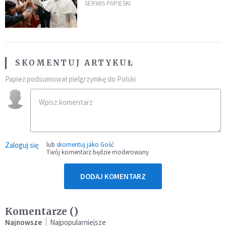
umocni wiarę i nadzieję
SERWIS PAPIESKI
SKOMENTUJ ARTYKUŁ
Papież podsumował pielgrzymkę do Polski
Zaloguj się
lub
skomentuj jako Gość
Twój komentarz będzie moderowany
DODAJ KOMENTARZ
Komentarze (
)
Najnowsze
Najpopularniejsze