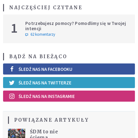
NAJCZĘŚCIEJ CZYTANE
1
Potrzebujesz pomocy? Pomodlimy się w Twojej
intencji
62 komentarzy
BĄDŹ NA BIEŻĄCO
ŚLEDŹ NAS NA FACEBOOKU
ŚLEDŹ NAS NA TWITTERZE
ŚLEDŹ NAS NA INSTAGRAMIE
POWIĄZANE ARTYKUŁY
ŚDM to nie
ściema