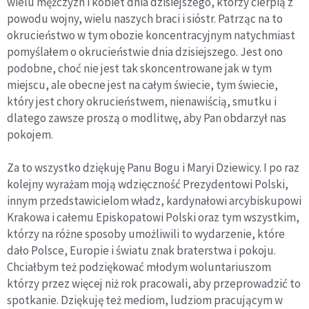
wielu mężczyzn i kobiet dnia dzisiejszego, którzy cierpią z
powodu wojny, wielu naszych braci i sióstr. Patrząc na to
okrucieństwo w tym obozie koncentracyjnym natychmiast
pomyślałem o okrucieństwie dnia dzisiejszego. Jest ono
podobne, choć nie jest tak skoncentrowane jak w tym
miejscu, ale obecne jest na całym świecie, tym świecie,
który jest chory okrucieństwem, nienawiścią, smutku i
dlatego zawsze proszą o modlitwę, aby Pan obdarzył nas
pokojem.
Za to wszystko dziękuję Panu Bogu i Maryi Dziewicy. I po raz
kolejny wyrażam moją wdzięczność Prezydentowi Polski,
innym przedstawicielom władz, kardynałowi arcybiskupowi
Krakowa i całemu Episkopatowi Polski oraz tym wszystkim,
którzy na różne sposoby umożliwili to wydarzenie, które
dało Polsce, Europie i światu znak braterstwa i pokoju.
Chciałbym też podziękować młodym woluntariuszom
którzy przez więcej niż rok pracowali, aby przeprowadzić to
spotkanie. Dziękuję też mediom, ludziom pracującym w