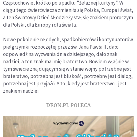
Częstochowie, krótko po upadku "żelaznej kurtyny". W
ciągu tego ćwierćwiecza zmieniła się Polska, Europa i świat,
a ten Światowy Dzień Młodzieży stał się znakiem proroczym
dla Polski, dla Europy i dla świata.
Nowe pokolenie młodych, spadkobierców i kontynuatorów
pielgrzymki rozpoczętej przez św. Jana Pawła II, dało
odpowiedź na wyzwania dnia dzisiejszego, dało znak
nadziei, a ten znak ma imię braterstwo. Bowiem właśnie w
tym świecie znajdującym się w stanie wojny potrzebne jest
braterstwo, potrzebna jest bliskość, potrzebny jest dialog,
potrzebna jest przyjaźń. A to, kiedy jest braterstwo - jest
znakiem nadziei.
DEON.PL POLECA