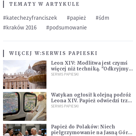
TEMATY W ARTYKULE
#katechezyfranciszek
#papież
#śdm
#kraków 2016
#podsumowanie
WIĘCEJ W:
SERWIS PAPIESKI
Leon XIV: Modlitwa jest czymś
więcej niż techniką. "Odkryjmy
ją na nowo"
SERWIS PAPIESKI
Watykan ogłosił kolejną podróż
Leona XIV. Papież odwiedzi trzy
kraje Ameryki Południowej
SERWIS PAPIESKI
Papież do Polaków: Niech
pielgrzymowanie na Jasną Górę