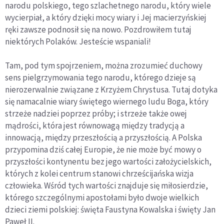
narodu polskiego, tego szlachetnego narodu, który wiele
wycierpiał, a który dzięki mocy wiary i Jej macierzyńskiej
ręki zawsze podnosił się na nowo. Pozdrowiłem tutaj
niektórych Polaków. Jesteście wspaniali!
Tam, pod tym spojrzeniem, można zrozumieć duchowy
sens pielgrzymowania tego narodu, którego dzieje są
nierozerwalnie związane z Krzyżem Chrystusa. Tutaj dotyka
się namacalnie wiary świętego wiernego ludu Boga, który
strzeże nadziei poprzez próby; i strzeże także owej
mądrości, która jest równowagą między tradycją a
innowacją, między przeszłością a przyszłością. A Polska
przypomina dziś całej Europie, że nie może być mowy o
przyszłości kontynentu bez jego wartości założycielskich,
których z kolei centrum stanowi chrześcijańska wizja
człowieka. Wśród tych wartości znajduje się miłosierdzie,
którego szczególnymi apostołami było dwoje wielkich
dzieci ziemi polskiej: święta Faustyna Kowalska i święty Jan
Paweł II.