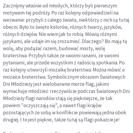
Zacznijmy właśnie od młodych, którzy byli pierwszym
motywem tej podróży. Po raz kolejny odpowiedzieli na
wezwanie: przybyli z całego świata, niektórzy z nich są tutaj
obecni. Było to święto kolorów, różnych twarzy, języków,
różnych dziejów. Nie wiem jak to robią. Mówią różnymi
językami, ale udaje im się zrozumieć. Dlaczego? Bo mają tę
wolę, aby podążać razem, budować mosty, wolę
braterstwa. Przybyli także ze swoimi ranami, ze swoimi
pytaniami, ale przede wszystkim z radością spotkania. Po
raz kolejny utworzyli mozaikę braterstwa. Można mówić o
mozaice braterstwa. Symbolicznym obrazem Światowych
Dni Młodzieży jest wielobarwne morze flag, jakimi
wymachuje młodzież: rzeczywiście podczas Światowych Dni
Młodzieży flagi narodów stają się piękniejsze, że tak
powiem "oczyszczają się", a nawet flagi krajów
pozostających ze sobą w konflikcie powiewają jedna obok
drugiej. I to jest piękne, także tutaj są flagi pokażcie je!