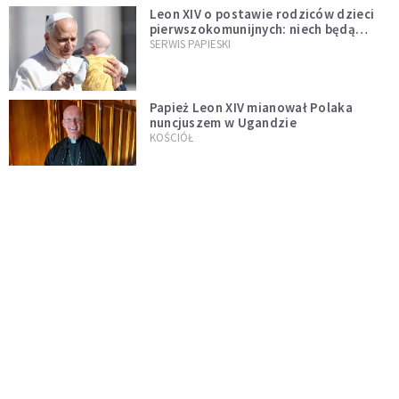
Leon XIV o postawie rodziców dzieci
pierwszokomunijnych: niech będą
przykładem
SERWIS PAPIESKI
Papież Leon XIV mianował Polaka
nuncjuszem w Ugandzie
KOŚCIÓŁ
Neapol: Cud św. Januarego dopełniony
na oczach papieża w rocznicę
pontyfikatu!
KOŚCIÓŁ
Papież Leon nie zniesie ograniczeń
nałożonych na odprawianie Mszy
trydenckiej. „Traditionis custodes”
KOŚCIÓŁ
zostaje w mocy
Papież Leon XIV w butach Nike. Zdjęcie