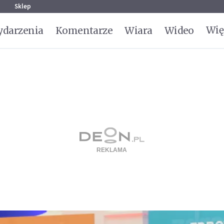
g
Sklep
Wię
darzenia
Komentarze
Wiara
Wideo