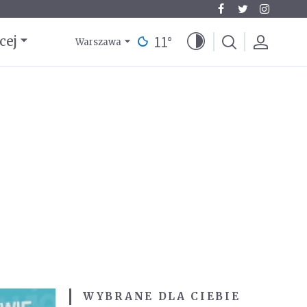
11
°
cej
Warszawa
WYBRANE DLA CIEBIE