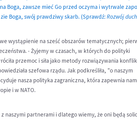
a Boga, zawsze mieć Go przed oczyma i wytrwale zap
dzie Boga, swój prawdziwy skarb. (Sprawdź:
Rozwój duc
 swe wystąpienie na sześć obszarów tematycznych; pier
eczeństwa. - Żyjemy w czasach, w których do polityki
óciła przemoc i siła jako metody rozwiązywania konfli
owiedziała szefowa rządu. Jak podkreśliła, "o naszym
cyduje nasza polityka zagraniczna, która zapewnia na
opie i w NATO.
i z naszymi partnerami i dlatego wiemy, że oni będą soli