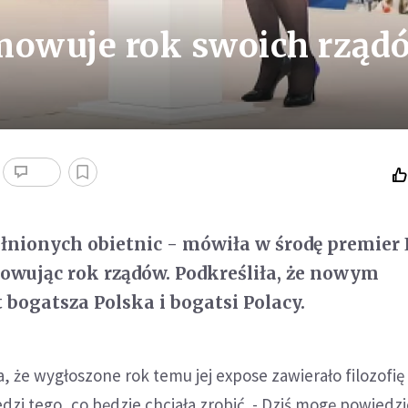
owuje rok swoich rząd
łnionych obietnic - mówiła w środę premier
owując rok rządów. Podkreśliła, że nowym
bogatsza Polska i bogatsi Polacy.
, że wygłoszone rok temu jej expose zawierało filozofię 
dzi tego, co będzie chciała zrobić. - Dziś mogę powiedzi