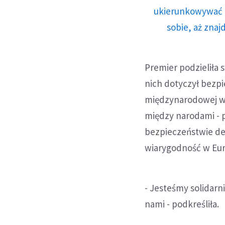
ukierunkowywać n
sobie, aż znaj
Premier podzieliła
nich dotyczył bezpi
międzynarodowej wr
między narodami - p
bezpieczeństwie de
wiarygodność w Eur
- Jesteśmy solidarn
nami - podkreśliła.