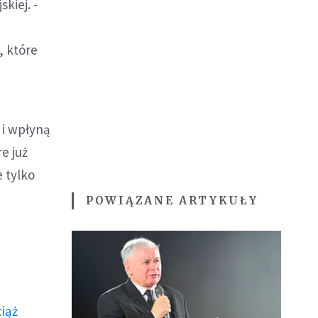
kiej. -
, które
 i wpłyną
e już
 tylko
POWIĄZANE ARTYKUŁY
ciąż