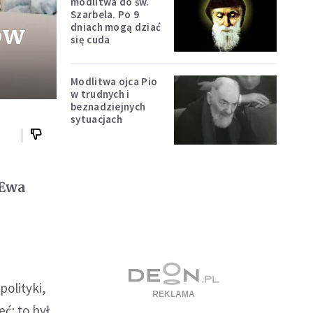
modlitwa do św.
Szarbela. Po 9
ów
dniach mogą dziać
się cuda
Modlitwa ojca Pio
w trudnych i
beznadziejnych
sytuacjach
 Ewa
polityki,
eć: to był