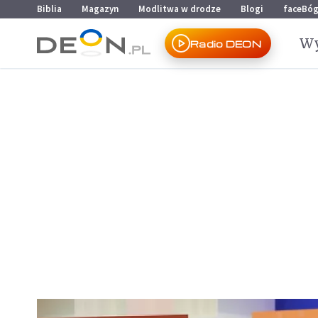
Przejdź do menu głównego
Przejdź do treści
Biblia
Magazyn
Modlitwa w drodze
Blogi
faceBó
Wy
Radio DEON