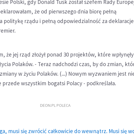
ie Polski, gdy Donald Tusk został szefem Rady Europejs
eklarowałam, że od pierwszego dnia biorę pełną
 politykę rządu i pełną odpowiedzialność za deklaracje
remier.
, że jej rząd złożył ponad 30 projektów, które wpłynęły
życia Polaków. - Teraz nadchodzi czas, by do zmian, któr
 zmiany w życiu Polaków. (...) Nowym wyzwaniem jest nie
e przede wszystkim bogatsi Polacy - podkreślała.
DEON.PL POLECA
ga, musi się zwrócić całkowicie do wewnątrz. Musi się w