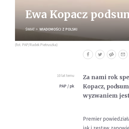
Ewa Kopacz podsum
ŚWIAT
WIADOMOŚCI Z POLSKI
(fot. PAP/Radek Pietruszka)
10 lat temu
Za nami rok spe
Kopacz, podsum
PAP / pk
wyzwaniem jest 
Premier powiedziała
jak i zestaw zapowie