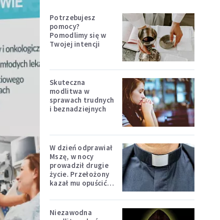
Potrzebujesz
pomocy?
Pomodlimy się w
Twojej intencji
Skuteczna
modlitwa w
sprawach trudnych
i beznadziejnych
W dzień odprawiał
Mszę, w nocy
prowadził drugie
życie. Przełożony
kazał mu opuścić
zakon
Niezawodna