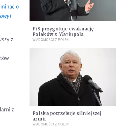
ominać o
howy
)
PiS przygotuje ewakuację
Polaków z Mariupola
wszy z
WIADOMOŚCI Z POLSKI
któw
m
darni z
Polska potrzebuje silniejszej
armii
WIADOMOŚCI Z POLSKI