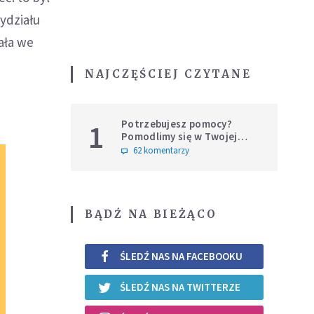
ydziału
ała we
NAJCZĘŚCIEJ CZYTANE
Potrzebujesz pomocy?
1
Pomodlimy się w Twojej
intencji
62 komentarzy
BĄDŹ NA BIEŻĄCO
ŚLEDŹ NAS NA FACEBOOKU
ŚLEDŹ NAS NA TWITTERZE