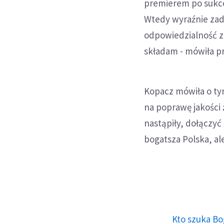
premierem po sukces
Wtedy wyraźnie zad
odpowiedzialność za
składam - mówiła p
Kopacz mówiła o tym
na poprawę jakości 
nastąpiły, dołączyć
bogatsza Polska, al
Kto szuka Bo