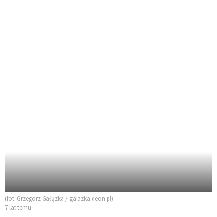
(fot. Grzegorz Gałązka / galazka.deon.pl)
7 lat temu