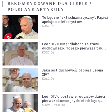
REKOMENDOWANE DLA CIEBIE /
POLECANE ARTYKUŁY
To będzie "akt schizmatyczny". Papież
apeluje do lefebrystów
KOŚCIÓŁ
Leon XIV usunął diakona ze stanu
duchownego. To jego pierwsza tak
bezprecedensowa decyzja
KOŚCIÓŁ
Jaka jest duchowość papieża Leona
XIV?
KOŚCIÓŁ
Leon XIV o postawie rodziców dzieci
pierwszokomunijnych: niech będą
przykładem
SERWIS PAPIESKI