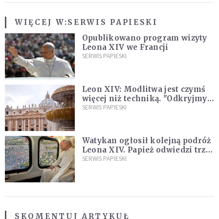
WIĘCEJ W:
SERWIS PAPIESKI
Opublikowano program wizyty
Leona XIV we Francji
SERWIS PAPIESKI
Leon XIV: Modlitwa jest czymś
więcej niż techniką. "Odkryjmy
ją na nowo"
SERWIS PAPIESKI
Watykan ogłosił kolejną podróż
Leona XIV. Papież odwiedzi trzy
kraje Ameryki Południowej
SERWIS PAPIESKI
SKOMENTUJ ARTYKUŁ