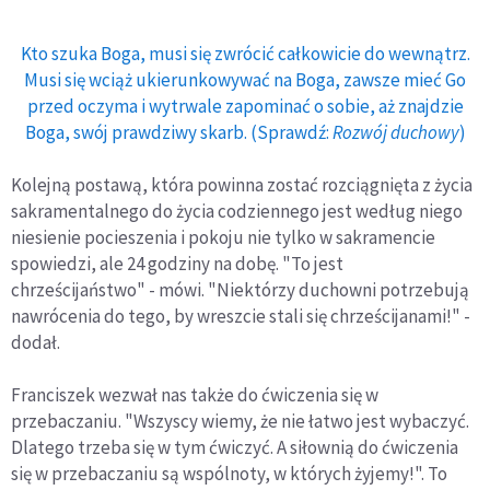
Kto szuka Boga, musi się zwrócić całkowicie do wewnątrz.
Musi się wciąż ukierunkowywać na Boga, zawsze mieć Go
przed oczyma i wytrwale zapominać o sobie, aż znajdzie
Boga, swój prawdziwy skarb. (Sprawdź:
Rozwój duchowy
)
Kolejną postawą, która powinna zostać rozciągnięta z życia
sakramentalnego do życia codziennego jest według niego
niesienie pocieszenia i pokoju nie tylko w sakramencie
spowiedzi, ale 24 godziny na dobę. "To jest
chrześcijaństwo" - mówi. "Niektórzy duchowni potrzebują
nawrócenia do tego, by wreszcie stali się chrześcijanami!" -
dodał.
Franciszek wezwał nas także do ćwiczenia się w
przebaczaniu. "Wszyscy wiemy, że nie łatwo jest wybaczyć.
Dlatego trzeba się w tym ćwiczyć. A siłownią do ćwiczenia
się w przebaczaniu są wspólnoty, w których żyjemy!". To