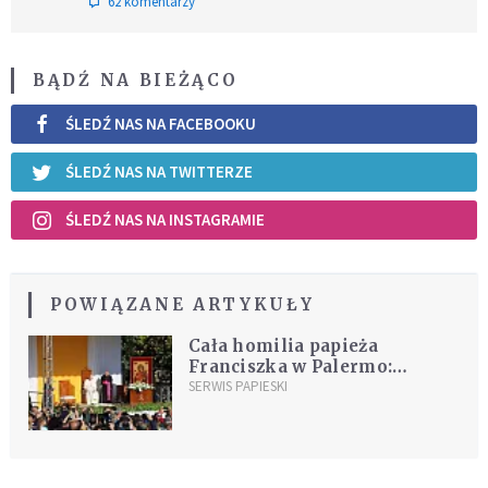
62 komentarzy
BĄDŹ NA BIEŻĄCO
ŚLEDŹ NAS NA FACEBOOKU
ŚLEDŹ NAS NA TWITTERZE
ŚLEDŹ NAS NA INSTAGRAMIE
POWIĄZANE ARTYKUŁY
Cała homilia papieża
Franciszka w Palermo:
"Nawróćcie się do
SERWIS PAPIESKI
prawdziwego Boga Jezusa
Chrystusa!"