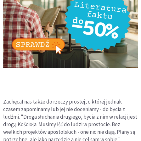
Zachęcał nas także do rzeczy prostej, o której jednak
czasem zapominamy lub jej nie doceniamy - do bycia z
ludźmi. "Droga słuchania drugiego, bycia z nim w relacji jest
drogą Kościoła. Musimy iść do ludzi w prostocie. Bez
wielkich projektów apostolskich - one nic nie dają. Plany są
potrzebne, ale jako narzędzie a nie cel sam w sobie".