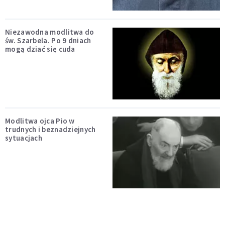
Niezawodna modlitwa do
św. Szarbela. Po 9 dniach
mogą dziać się cuda
Modlitwa ojca Pio w
trudnych i beznadziejnych
sytuacjach