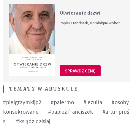
Otwieranie drzwi
Papież Franciszek, Dominique Wolton
SPRAWDŹ CENĘ
TEMATY W ARTYKULE
#pielgrzymkijp2
#palermo
#jezuita
#osoby
konsekrowane
#papież franciszek
#artur pruś
sj
#ksiądz dzisiaj