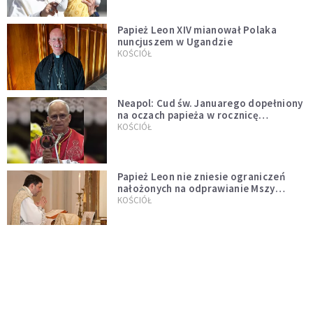
Papież Leon XIV mianował Polaka
nuncjuszem w Ugandzie
KOŚCIÓŁ
Neapol: Cud św. Januarego dopełniony
na oczach papieża w rocznicę
pontyfikatu!
KOŚCIÓŁ
Papież Leon nie zniesie ograniczeń
nałożonych na odprawianie Mszy
trydenckiej. „Traditionis custodes”
KOŚCIÓŁ
zostaje w mocy
Papież Leon XIV w butach Nike. Zdjęcie
z filmu Watykanu stało się viralem
WYDARZENIA