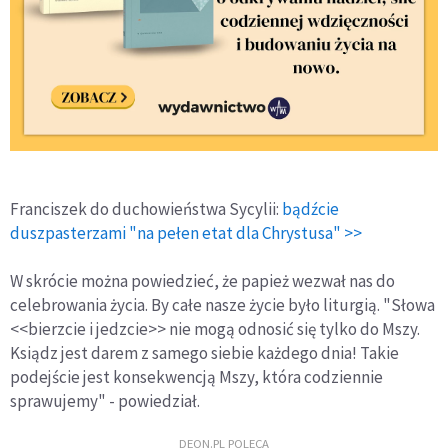
Franciszek do duchowieństwa Sycylii:
bądźcie
duszpasterzami "na pełen etat dla Chrystusa" >>
W skrócie można powiedzieć, że papież wezwał nas do
celebrowania życia. By całe nasze życie było liturgią. "Słowa
<<bierzcie i jedzcie>> nie mogą odnosić się tylko do Mszy.
Ksiądz jest darem z samego siebie każdego dnia! Takie
podejście jest konsekwencją Mszy, która codziennie
sprawujemy" - powiedział.
DEON.PL POLECA