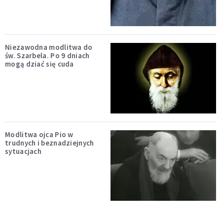
Niezawodna modlitwa do
św. Szarbela. Po 9 dniach
mogą dziać się cuda
Modlitwa ojca Pio w
trudnych i beznadziejnych
sytuacjach