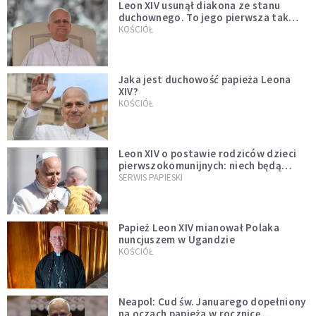
Leon XIV usunął diakona ze stanu
duchownego. To jego pierwsza tak
bezprecedensowa decyzja
KOŚCIÓŁ
Jaka jest duchowość papieża Leona
XIV?
KOŚCIÓŁ
Leon XIV o postawie rodziców dzieci
pierwszokomunijnych: niech będą
przykładem
SERWIS PAPIESKI
Papież Leon XIV mianował Polaka
nuncjuszem w Ugandzie
KOŚCIÓŁ
Neapol: Cud św. Januarego dopełniony
na oczach papieża w rocznicę