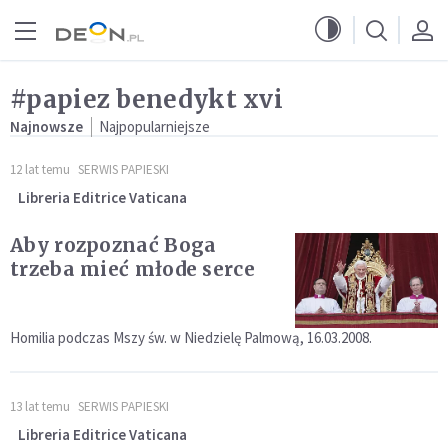
Przejdź do menu głównego
Przejdź do treści
#papiez benedykt xvi
Najnowsze
Najpopularniejsze
12 lat temu
SERWIS PAPIESKI
Libreria Editrice Vaticana
Aby rozpoznać Boga
trzeba mieć młode serce
Homilia podczas Mszy św. w Niedzielę Palmową, 16.03.2008.
13 lat temu
SERWIS PAPIESKI
Libreria Editrice Vaticana