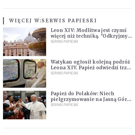
WIĘCEJ W:
SERWIS PAPIESKI
Leon XIV: Modlitwa jest czymś
więcej niż techniką. "Odkryjmy
ją na nowo"
SERWIS PAPIESKI
Watykan ogłosił kolejną podróż
Leona XIV. Papież odwiedzi trzy
kraje Ameryki Południowej
SERWIS PAPIESKI
Papież do Polaków: Niech
pielgrzymowanie na Jasną Górę
umocni wiarę i nadzieję
SERWIS PAPIESKI