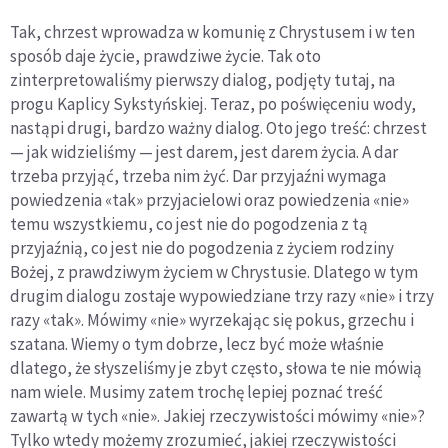
Tak, chrzest wprowadza w komunię z Chrystusem i w ten
sposób daje życie, prawdziwe życie. Tak oto
zinterpretowaliśmy pierwszy dialog, podjęty tutaj, na
progu Kaplicy Sykstyńskiej. Teraz, po poświęceniu wody,
nastąpi drugi, bardzo ważny dialog. Oto jego treść: chrzest
— jak widzieliśmy — jest darem, jest darem życia. A dar
trzeba przyjąć, trzeba nim żyć. Dar przyjaźni wymaga
powiedzenia «tak» przyjacielowi oraz powiedzenia «nie»
temu wszystkiemu, co jest nie do pogodzenia z tą
przyjaźnią, co jest nie do pogodzenia z życiem rodziny
Bożej, z prawdziwym życiem w Chrystusie. Dlatego w tym
drugim dialogu zostaje wypowiedziane trzy razy «nie» i trzy
razy «tak». Mówimy «nie» wyrzekając się pokus, grzechu i
szatana. Wiemy o tym dobrze, lecz być może właśnie
dlatego, że słyszeliśmy je zbyt często, słowa te nie mówią
nam wiele. Musimy zatem trochę lepiej poznać treść
zawartą w tych «nie». Jakiej rzeczywistości mówimy «nie»?
Tylko wtedy możemy zrozumieć, jakiej rzeczywistości