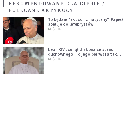
REKOMENDOWANE DLA CIEBIE /
POLECANE ARTYKUŁY
To będzie "akt schizmatyczny". Papież
apeluje do lefebrystów
KOŚCIÓŁ
Leon XIV usunął diakona ze stanu
duchownego. To jego pierwsza tak
bezprecedensowa decyzja
KOŚCIÓŁ
Jaka jest duchowość papieża Leona
XIV?
KOŚCIÓŁ
Leon XIV o postawie rodziców dzieci
pierwszokomunijnych: niech będą
przykładem
SERWIS PAPIESKI