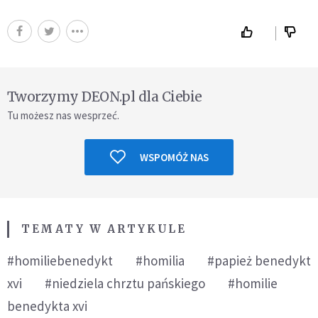
Tworzymy DEON.pl dla Ciebie
Tu możesz nas wesprzeć.
WSPOMÓŻ NAS
TEMATY W ARTYKULE
#homiliebenedykt
#homilia
#papież benedykt
xvi
#niedziela chrztu pańskiego
#homilie
benedykta xvi