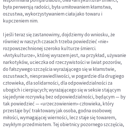
była perwersją radości, była umiłowaniem kłamstwa,
oszustwa, wykorzystywaniem ciała jako towaru i
kupczeniem nim.
I jeśli teraz się zastanowimy, dojdziemy do wniosku, że
również w naszych czasach trzeba powiedzieć «nie»
rozpowszechnionej szeroko kulturze śmierci.
«Antykulturze», której wyrazem jest, na przykład, używanie
narkotyków, ucieczka od rzeczywistości w świat pozorów,
do fałszywego szczęścia wyrażającego się w kłamstwie,
oszustwach, niesprawiedliwości, w pogardzie dla drugiego
człowieka, dla solidarności, dla odpowiedzialności za
ubogich i cierpiących; wyrażającego się w seksie stającym
się jedynie rozrywką bez odpowiedzialności, będącym — by
tak powiedzieć — «urzeczowieniem» człowieka, który
przestaje być traktowany jak osoba, godna osobowej
miłości, wymagającej wierności, lecz staje się towarem,
zwykłym przedmiotem. Tej obietnicy pozornego szczęścia,