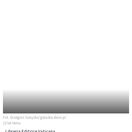
Fot. Grzegorz Gałązka/galazka.deon.pl
12 lat temu
Libreria Editrice Vaticana