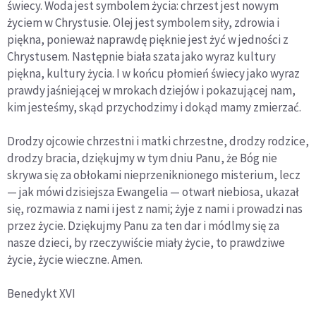
świecy. Woda jest symbolem życia: chrzest jest nowym
życiem w Chrystusie. Olej jest symbolem siły, zdrowia i
piękna, ponieważ naprawdę pięknie jest żyć w jedności z
Chrystusem. Następnie biała szata jako wyraz kultury
piękna, kultury życia. I w końcu płomień świecy jako wyraz
prawdy jaśniejącej w mrokach dziejów i pokazującej nam,
kim jesteśmy, skąd przychodzimy i dokąd mamy zmierzać.
Drodzy ojcowie chrzestni i matki chrzestne, drodzy rodzice,
drodzy bracia, dziękujmy w tym dniu Panu, że Bóg nie
skrywa się za obłokami nieprzeniknionego misterium, lecz
— jak mówi dzisiejsza Ewangelia — otwarł niebiosa, ukazał
się, rozmawia z nami i jest z nami; żyje z nami i prowadzi nas
przez życie. Dziękujmy Panu za ten dar i módlmy się za
nasze dzieci, by rzeczywiście miały życie, to prawdziwe
życie, życie wieczne. Amen.
Benedykt XVI