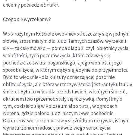
chcemy powiedzieć «tak».
Czego się wyrzekamy?
W starożytnym Kościele owe «nie» streszczały się w jednym
słowie, zrozumiałym dla ludzi tamtych czasów: wyrzekali
się — tak się mówiło — pompa diabuli, czyli obietnicy życia
w obfitości, tych pozorów życia, które zdawały się
pochodzić ze świata pogańskiego, z jego wolności, jego
sposobu życia, w którym dąży się jedynie do przyjemności.
Było to więc «nie» dla kultury oznaczającej pozornie
obfitość życia, ale która w rzeczywistości jest «antykulturą»
śmierci. Było to «nie» dla przedstawień, w których śmierć,
okrucieństwo i przemoc stały się rozrywką. Pomyślmy o
tym, co działo się w Koloseum albo tutaj, w ogrodach
Nerona, gdzie palono ludzi niczym żywe pochodnie.
Okrucieństwo i przemoc stały się źródłem rozrywki, istnym
wynaturzeniem radości, prawdziwego sensu życia.
Wspomniana pompa diabuli, owa «antykultura» śmierci,