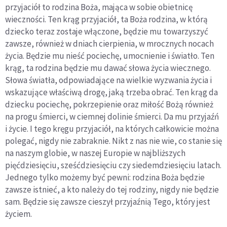
przyjaciół to rodzina Boża, mająca w sobie obietnicę
wieczności. Ten krąg przyjaciół, ta Boża rodzina, w którą
dziecko teraz zostaje włączone, będzie mu towarzyszyć
zawsze, również w dniach cierpienia, w mrocznych nocach
życia. Będzie mu nieść pociechę, umocnienie i światło. Ten
krąg, ta rodzina będzie mu dawać słowa życia wiecznego.
Słowa światła, odpowiadające na wielkie wyzwania życia i
wskazujące właściwą drogę, jaką trzeba obrać. Ten krąg da
dziecku pociechę, pokrzepienie oraz miłość Bożą również
na progu śmierci, w ciemnej dolinie śmierci. Da mu przyjaźń
i życie. I tego kręgu przyjaciół, na których całkowicie można
polegać, nigdy nie zabraknie. Nikt z nas nie wie, co stanie się
na naszym globie, w naszej Europie w najbliższych
pięćdziesięciu, sześćdziesięciu czy siedemdziesięciu latach.
Jednego tylko możemy być pewni: rodzina Boża będzie
zawsze istnieć, a kto należy do tej rodziny, nigdy nie będzie
sam. Będzie się zawsze cieszył przyjaźnią Tego, który jest
życiem.