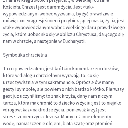
Kościoła. Chrzest jest darem życia. Jest «tak»
wypowiedzianym wobec wyzwania, by żyć prawdziwie,
mówiąc «nie» agresji śmierci przybierającej maskę życia; jest
«tak» wypowiedzianym wobec wielkiego daru prawdziwego
życia, które uobecniło się w obliczu Chrystusa, dającego się
nam w chrzcie, a następnie w Eucharystii.
Symbolika chrzcielna
To co powiedziałem, jest krótkim komentarzem do słów,
które w dialogu chrzcielnym wyrażają to, co się
urzeczywistnia w tym sakramencie. Oprócz słów mamy
gesty i symbole, ale powiem o nich bardzo krótko. Pierwszy
gest już uczyniliśmy: to znak krzyża, dany nam niczym
tarcza, która ma chronić to dziecko w życiu; jest to niejako
«drogowskaz» na drodze życia, ponieważ krzyż jest
streszczeniem życia Jezusa. Mamy też inne elementy:
wodę, namaszczenie olejem, białą szatę oraz płomień