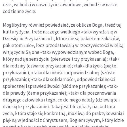
czas, wchodzi w nasze życie zawodowe, wchodzi w nasze
codzienne życie.
Moglibyśmy również powiedzieć, że oblicze Boga, treść tej
kultury życia, treść naszego wielkiego «tak» wyraża się w
Dziesięciu Przykazaniach, które nie są pakietem zakazów,
pakietem «nie», lecz przedstawiają w rzeczywistości wielką
wizję życia. Są one «tak» wypowiedzianym wobec Boga,
który nadaje sens życiu (pierwsze trzy przykazania); «tak»
dla rodziny (czwarte przykazanie); «tak» dla życia (piąte
przykazanie); «tak» dla miłości odpowiedzialnej (szóste
przykazanie); «tak» dla solidarności, odpowiedzialności
społecznej i sprawiedliwości (siódme przykazanie); «tak»
dla prawdy (ósme przykazanie); «tak» dla poszanowania
drugiego człowieka i tego, co do niego należy (dziewiąte i
dziesiąte przykazanie). Taka jest filozofia życia, kultura
życia, która staje się konkretną, możliwą do praktykowania i
piękną w jedności z Chrystusem, Bogiem żywym, który idzie
z nami w kręgu swoich przyjaciół, w wielkiej rodzinie