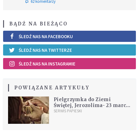
62 komentarzy
BĄDŹ NA BIEŻĄCO
ŚLEDŹ NAS NA FACEBOOKU
ŚLEDŹ NAS NA TWITTERZE
ŚLEDŹ NAS NA INSTAGRAMIE
POWIĄZANE ARTYKUŁY
Pielgrzymka do Ziemi
Świętej, Jerozolima- 23 marca
2000
SERWIS PAPIESKI