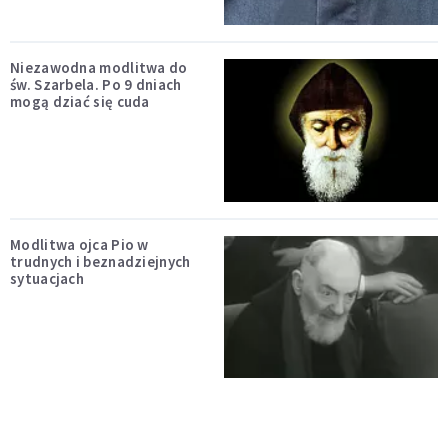
Niezawodna modlitwa do
św. Szarbela. Po 9 dniach
mogą dziać się cuda
Modlitwa ojca Pio w
trudnych i beznadziejnych
sytuacjach