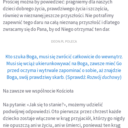
Prościej można by powiedzieć: pragniemy dla naszych
dzieci dobrego życia, prawdziwego życia i szczęścia,
również w nieznanej jeszcze przyszłości. Nie potrafimy
zapewnić tego daru na całą nieznaną przyszłość i dlatego
zwracamy się do Pana, by od Niego otrzymać ten dar.
DEON.PL POLECA
Kto szuka Boga, musi się zwrócić całkowicie do wewnątrz.
Musi się wciąż ukierunkowywać na Boga, zawsze mieć Go
przed oczyma i wytrwale zapominać o sobie, aż znajdzie
Boga, swój prawdziwy skarb. (Sprawdź:
Rozwój duchowy
)
Na zawsze we wspólnocie Kościoła
Na pytanie: «Jak się to stanie?», możemy udzielić
podwójnej odpowiedzi. Oto pierwsza: przez chrzest każde
dziecko zostaje włączone w krąg przyjaciół, którzy go nigdy
nie opuszczą ani w życiu, ani w śmierci, ponieważ ten krąg