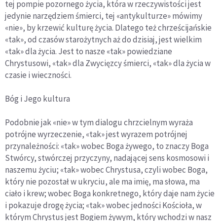
tej pompie pozornego życia, która w rzeczywistości jest
jedynie narzędziem śmierci, tej «antykulturze» mówimy
«nie», by krzewić kulturę życia. Dlatego też chrześcijańskie
«tak», od czasów starożytnych aż do dzisiaj, jest wielkim
«tak» dla życia. Jest to nasze «tak» powiedziane
Chrystusowi, «tak» dla Zwycięzcy śmierci, «tak» dla życia w
czasie i wieczności.
Bóg i Jego kultura
Podobnie jak «nie» w tym dialogu chrzcielnym wyraża
potrójne wyrzeczenie, «tak» jest wyrazem potrójnej
przynależności: «tak» wobec Boga żywego, to znaczy Boga
Stwórcy, stwórczej przyczyny, nadającej sens kosmosowi i
naszemu życiu; «tak» wobec Chrystusa, czyli wobec Boga,
który nie pozostał w ukryciu, ale ma imię, ma słowa, ma
ciało i krew; wobec Boga konkretnego, który daje nam życie
i pokazuje drogę życia; «tak» wobec jedności Kościoła, w
którym Chrystus jest Bogiem żywym, który wchodzi w nasz