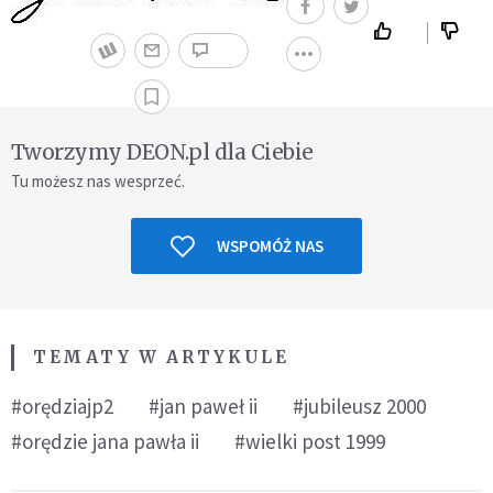
Tworzymy DEON.pl dla Ciebie
Tu możesz nas wesprzeć.
WSPOMÓŻ NAS
TEMATY W ARTYKULE
#orędziajp2
#jan paweł ii
#jubileusz 2000
#orędzie jana pawła ii
#wielki post 1999