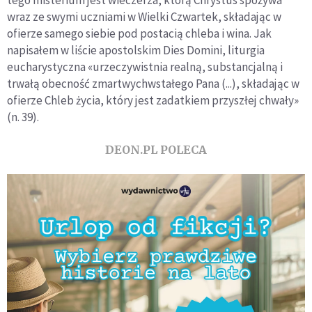
tego misterium jest wieczerza, którą Chrystus spożywa
wraz ze swymi uczniami w Wielki Czwartek, składając w
ofierze samego siebie pod postacią chleba i wina. Jak
napisałem w liście apostolskim Dies Domini, liturgia
eucharystyczna «urzeczywistnia realną, substancjalną i
trwałą obecność zmartwychwstałego Pana (...), składając w
ofierze Chleb życia, który jest zadatkiem przyszłej chwały»
(n. 39).
DEON.PL POLECA