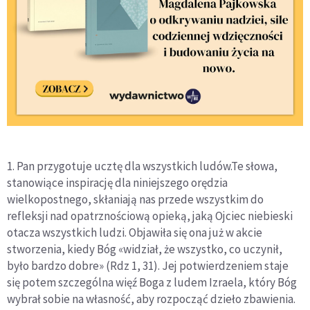
1. Pan przygotuje ucztę dla wszystkich ludów.Te słowa,
stanowiące inspirację dla niniejszego orędzia
wielkopostnego, skłaniają nas przede wszystkim do
refleksji nad opatrznościową opieką, jaką Ojciec niebieski
otacza wszystkich ludzi. Objawiła się ona już w akcie
stworzenia, kiedy Bóg «widział, że wszystko, co uczynił,
było bardzo dobre» (Rdz 1, 31). Jej potwierdzeniem staje
się potem szczególna więź Boga z ludem Izraela, który Bóg
wybrał sobie na własność, aby rozpocząć dzieło zbawienia.