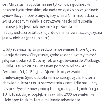
cel. Chrystus nabył dla nas nie tylko nową godność w
naszym życiu ziemskim, ale nade wszystko nową godność
synów Bożych, powołanych, aby wraz z Nim mieć udział w
życiu wiecznym. Wielki Post wzywa nas do odrzucenia
pokusy, jaką jest traktowanie tego świata jako
rzeczywistości ostatecznej, i do uznania, że «nasza ojczyzna
jest w niebie» (por. Flp 3, 20).
3. Gdy rozważamy to przedziwne wezwanie, które Ojciec
kieruje do nas w Chrystusie, głęboko odczuwamy miłość,
jaką nas obdarzył. Obecny rok przygotowania do Wielkiego
Jubileuszu Roku 2000 ma nam pomóc w odnowieniu
świadomości, że Bóg jest Ojcem, który w swoim
umiłowanym Synu udziela nam własnego życia. Historia
zbawienia, którą On urzeczywistnia z nami i dla nas, uczy
nas przeżywać z nową mocą teologiczną cnotę miłości (por.
1 J 4, 10 n.): do jej pogłębienia w roku 1999 wezwałem w
liście apostolskim Tertio millennio adveniente.