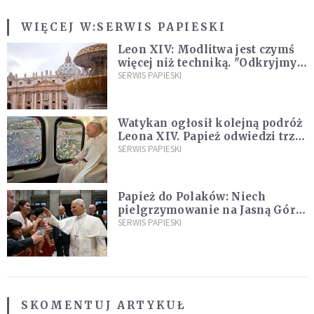
WIĘCEJ W:
SERWIS PAPIESKI
Leon XIV: Modlitwa jest czymś
więcej niż techniką. "Odkryjmy
ją na nowo"
SERWIS PAPIESKI
Watykan ogłosił kolejną podróż
Leona XIV. Papież odwiedzi trzy
kraje Ameryki Południowej
SERWIS PAPIESKI
Papież do Polaków: Niech
pielgrzymowanie na Jasną Górę
umocni wiarę i nadzieję
SERWIS PAPIESKI
SKOMENTUJ ARTYKUŁ