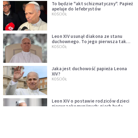
To będzie "akt schizmatyczny". Papież
apeluje do lefebrystów
KOŚCIÓŁ
Leon XIV usunął diakona ze stanu
duchownego. To jego pierwsza tak
bezprecedensowa decyzja
KOŚCIÓŁ
Jaka jest duchowość papieża Leona
XIV?
KOŚCIÓŁ
Leon XIV o postawie rodziców dzieci
pierwszokomunijnych: niech będą
przykładem
SERWIS PAPIESKI
Papież Leon XIV mianował Polaka