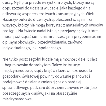
duszy. Myślę tu przede wszystkim o tych, którzy nie są
dopuszczeni do udziału w uczcie, jaka każdego dnia
odbywa się w społeczeństwach konsumpcyjnych. Wielu
«łazarzy» puka do drzwi tych społeczeństw: są nimi ci
wszyscy, którzy nie mogą korzystać z materialnych owoców
postępu. Na świecie nadal istnieją przejawy nędzy, które
muszą wstrząsać sumieniami chrześcijan i przypominać im
o pilnym obowiązku przeciwdziałania, zarówno
indywidualnego, jak i społecznego.
Nie tylko poszczególni ludzie mają możność dzielić się z
ubogimi swoim dobrobytem. Także instytucje
międzynarodowe, rządy krajów i kierownicze ośrodki
gospodarki światowej powinny odważnie planować i
podejmować działania zmierzające do bardziej
sprawiedliwego podziału dóbr ziemi zarówno w obrębie
poszczególnych krajów, jak i na płaszczyźnie
międzynarodowej.