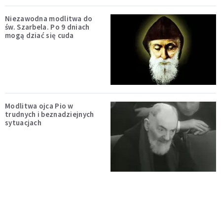
Niezawodna modlitwa do
św. Szarbela. Po 9 dniach
mogą dziać się cuda
Modlitwa ojca Pio w
trudnych i beznadziejnych
sytuacjach