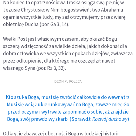
Na koniec ta opatrznościowa troska osiąga swą pełnię w
Jezusie Chrystusie: w Nim błogosławieństwo Abrahama
ogarnia wszystkie ludy, my zaś otrzymujemy przez wiarę
obietnicę Ducha (por. Ga 3, 14).
Wielki Post jest właściwym czasem, aby okazać Bogu
szczerą wdzięczność za wielkie dzieła, jakich dokonał dla
dobra człowieka we wszystkich epokach dziejów, zwłaszcza
przez odkupienie, dla którego nie oszczędził nawet
własnego Syna (por. Rz 8, 32).
DEON.PL POLECA
Kto szuka Boga, musi się zwrócić całkowicie do wewnątrz.
Musi się wciąż ukierunkowywać na Boga, zawsze mieć Go
przed oczyma i wytrwale zapominać o sobie, aż znajdzie
Boga, swój prawdziwy skarb. (Sprawdź:
Rozwój duchowy
)
Odkrycie zbawczej obecności Boga w ludzkiej historii