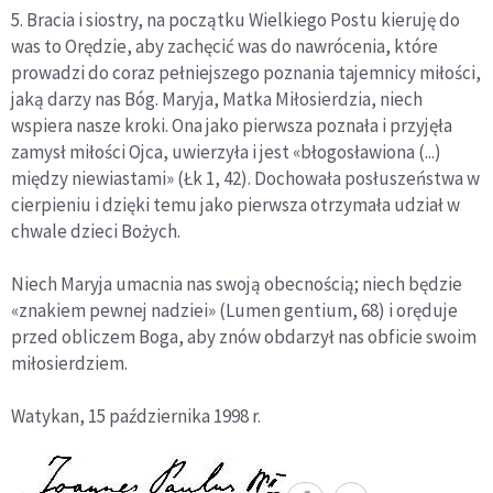
5. Bracia i siostry, na początku Wielkiego Postu kieruję do
was to Orędzie, aby zachęcić was do nawrócenia, które
prowadzi do coraz pełniejszego poznania tajemnicy miłości,
jaką darzy nas Bóg. Maryja, Matka Miłosierdzia, niech
wspiera nasze kroki. Ona jako pierwsza poznała i przyjęła
zamysł miłości Ojca, uwierzyła i jest «błogosławiona (...)
między niewiastami» (Łk 1, 42). Dochowała posłuszeństwa w
cierpieniu i dzięki temu jako pierwsza otrzymała udział w
chwale dzieci Bożych.
Niech Maryja umacnia nas swoją obecnością; niech będzie
«znakiem pewnej nadziei» (Lumen gentium, 68) i oręduje
przed obliczem Boga, aby znów obdarzył nas obficie swoim
miłosierdziem.
Watykan, 15 października 1998 r.