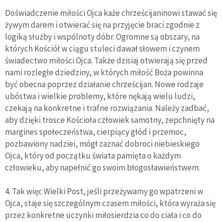
Doświadczenie miłości Ojca każe chrześcijaninowi stawać się
żywym darem i otwierać się na przyjęcie braci zgodnie z
logiką służby i wspólnoty dóbr. Ogromne są obszary, na
których Kościół w ciągu stuleci dawał słowem i czynem
świadectwo miłości Ojca. Także dzisiaj otwierają się przed
nami rozległe dziedziny, w których miłość Boża powinna
być obecna poprzez działanie chrześcijan. Nowe rodzaje
ubóstwa i wielkie problemy, które nękają wielu ludzi,
czekają na konkretne i trafne rozwiązania. Należy zadbać,
aby dzięki trosce Kościoła człowiek samotny, zepchnięty na
margines społeczeństwa, cierpiący głód i przemoc,
pozbawiony nadziei, mógł zaznać dobroci niebieskiego
Ojca, który od początku świata pamięta o każdym
człowieku, aby napełnić go swoim błogosławieństwem.
4. Tak więc Wielki Post, jeśli przeżywamy go wpatrzeni w
Ojca, staje się szczególnym czasem miłości, która wyraża się
przez konkretne uczynki miłosierdzia co do ciała i co do