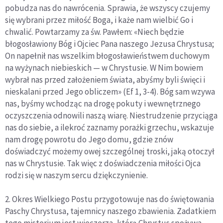
pobudza nas do nawrócenia. Sprawia, że wszyscy czujemy
się wybrani przez miłość Boga, i każe nam wielbić Go i
chwalić. Powtarzamy za św. Pawłem: «Niech będzie
błogosławiony Bóg i Ojciec Pana naszego Jezusa Chrystusa;
On napełnił nas wszelkim błogosławieństwem duchowym
na wyżynach niebieskich — w Chrystusie. W Nim bowiem
wybrał nas przed założeniem świata, abyśmy byli święci i
nieskalani przed Jego obliczem» (Ef 1, 3-4). Bóg sam wzywa
nas, byśmy wchodząc na drogę pokuty i wewnętrznego
oczyszczenia odnowili naszą wiarę. Niestrudzenie przyciąga
nas do siebie, a ilekroć zaznamy porażki grzechu, wskazuje
nam drogę powrotu do Jego domu, gdzie znów
doświadczyć możemy owej szczególnej troski, jaką otoczył
nas w Chrystusie. Tak więc z doświadczenia miłości Ojca
rodzi się w naszym sercu dziękczynienie.
2. Okres Wielkiego Postu przygotowuje nas do świętowania
Paschy Chrystusa, tajemnicy naszego zbawienia. Zadatkiem