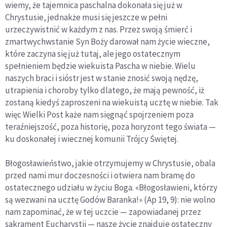
wiemy, że tajemnica paschalna dokonała się już w
Chrystusie, jednakże musi się jeszcze w pełni
urzeczywistnić w każdym z nas. Przez swoją śmierć i
zmartwychwstanie Syn Boży darował nam życie wieczne,
które zaczyna się już tutaj, ale jego ostatecznym
spełnieniem będzie wiekuista Pascha w niebie. Wielu
naszych braci i sióstr jest w stanie znosić swoją nędzę,
utrapienia i choroby tylko dlatego, że mają pewność, iż
zostaną kiedyś zaproszeni na wiekuistą ucztę w niebie. Tak
więc Wielki Post każe nam sięgnąć spojrzeniem poza
teraźniejszość, poza historię, poza horyzont tego świata —
ku doskonałej i wiecznej komunii Trójcy Świętej.
Błogosławieństwo, jakie otrzymujemy w Chrystusie, obala
przed nami mur doczesności i otwiera nam bramę do
ostatecznego udziału w życiu Boga. «Błogosławieni, którzy
są wezwani na ucztę Godów Baranka!» (Ap 19, 9): nie wolno
nam zapominać, że w tej uczcie — zapowiadanej przez
sakrament Eucharystii — nasze życie znajduje ostateczny