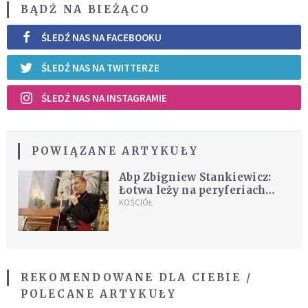
BĄDŹ NA BIEŻĄCO
ŚLEDŹ NAS NA FACEBOOKU
ŚLEDŹ NAS NA TWITTERZE
ŚLEDŹ NAS NA INSTAGRAMIE
POWIĄZANE ARTYKUŁY
Abp Zbigniew Stankiewicz:
Łotwa leży na peryferiach
świata katolickiego
KOŚCIÓŁ
REKOMENDOWANE DLA CIEBIE /
POLECANE ARTYKUŁY