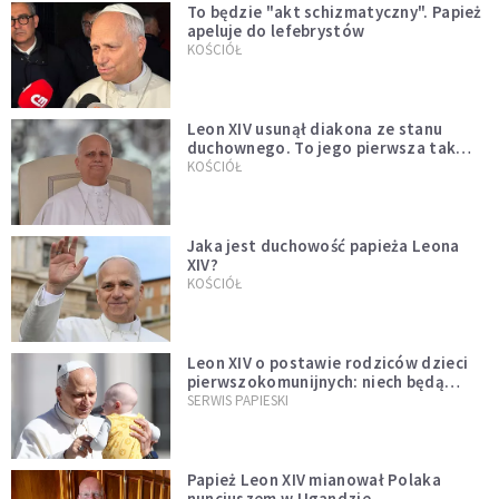
To będzie "akt schizmatyczny". Papież
apeluje do lefebrystów
KOŚCIÓŁ
Leon XIV usunął diakona ze stanu
duchownego. To jego pierwsza tak
bezprecedensowa decyzja
KOŚCIÓŁ
Jaka jest duchowość papieża Leona
XIV?
KOŚCIÓŁ
Leon XIV o postawie rodziców dzieci
pierwszokomunijnych: niech będą
przykładem
SERWIS PAPIESKI
Papież Leon XIV mianował Polaka
nuncjuszem w Ugandzie