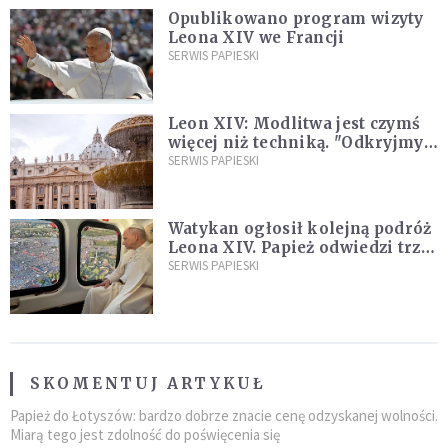
Opublikowano program wizyty
Leona XIV we Francji
SERWIS PAPIESKI
Leon XIV: Modlitwa jest czymś
więcej niż techniką. "Odkryjmy
ją na nowo"
SERWIS PAPIESKI
Watykan ogłosił kolejną podróż
Leona XIV. Papież odwiedzi trzy
kraje Ameryki Południowej
SERWIS PAPIESKI
SKOMENTUJ ARTYKUŁ
Papież do Łotyszów: bardzo dobrze znacie cenę odzyskanej wolności.
Miarą tego jest zdolność do poświęcenia się