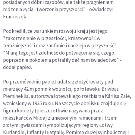
posiadanych dóbr i zasobów, ale także pragnieniem
rodzenia życia i tworzenia przyszłości" - oświadczył
Franciszek.
Podkreślił, że warunkiem rozwoju kraju jest jego
"zakorzenienie w przeszłości, kreatywność w
teraźniejszości oraz zaufanie i nadzieja w przyszłość".
"Miarą tego jest zdolność do poświęcenia się, czego
poprzednie pokolenia potrafiły dać nam świadectwo" -
dodał papież.
Po przemówieniu papież udał się złożyć kwiaty pod
mierzący 42 m pomnik wolności, po łotewsku Brivibas
Piemineklis, autorstwa łotewskiego rzeźbiarza Kārlisa Zale,
wzniesiony w 1935 roku. Na szczycie obelisku znajduje się
figura kobiety (pieszczotliwie nazywana przez
mieszkańców Milda) z uniesionymi ramionami i trzem
złotymi gwiazdami symbolizującymi regiony Łotwy:
Kurlandie, Inflanty i Łatgalię. Pomimo dużej symbolicznej i