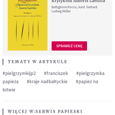
krytykom Amoris Laetitia
Buttiglione Rocco, kard. Gerhard
Ludwig Müller
SPRAWDŹ CENĘ
TEMATY W ARTYKULE
#pielgrzymkijp2
#franciszek
#pielgrzymka
papieża
#kraje nadbałtyckie
#papież na
łotwie
WIĘCEJ W:
SERWIS PAPIESKI