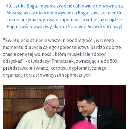
Kto szuka Boga, musi się zwrócić całkowicie do wewnątrz.
Musi się wciąż ukierunkowywać na Boga, zawsze mieć Go
przed oczyma i wytrwale zapominać o sobie, aż znajdzie
Boga, swój prawdziwy skarb. (Sprawdź:
Rozwój duchowy
)
"Świętujecie stulecie waszej niepodległości, ważnego
momentu dla życia całego społeczeństwa. Bardzo dobrze
znacie cenę tej wolności, którą musieliście zdobyć i
odzyskać" - oświadczył Franciszek, zwracając się do 500
przedstawicieli władz, korpusu dyplomatycznego i
organizacji oraz stowarzyszeń społecznych.