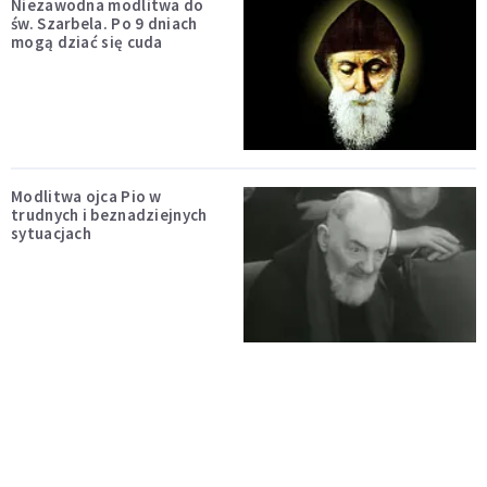
Niezawodna modlitwa do
św. Szarbela. Po 9 dniach
mogą dziać się cuda
Modlitwa ojca Pio w
trudnych i beznadziejnych
sytuacjach