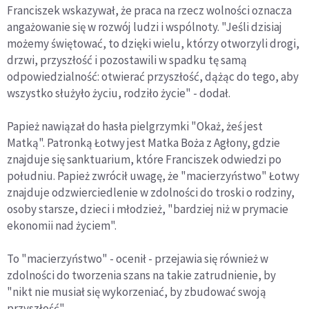
Franciszek wskazywał, że praca na rzecz wolności oznacza
angażowanie się w rozwój ludzi i wspólnoty. "Jeśli dzisiaj
możemy świętować, to dzięki wielu, którzy otworzyli drogi,
drzwi, przyszłość i pozostawili w spadku tę samą
odpowiedzialność: otwierać przyszłość, dążąc do tego, aby
wszystko służyło życiu, rodziło życie" - dodał.
Papież nawiązał do hasła pielgrzymki "Okaż, żeś jest
Matką". Patronką Łotwy jest Matka Boża z Agłony, gdzie
znajduje się sanktuarium, które Franciszek odwiedzi po
południu. Papież zwrócił uwagę, że "macierzyństwo" Łotwy
znajduje odzwierciedlenie w zdolności do troski o rodziny,
osoby starsze, dzieci i młodzież, "bardziej niż w prymacie
ekonomii nad życiem".
To "macierzyństwo" - ocenił - przejawia się również w
zdolności do tworzenia szans na takie zatrudnienie, by
"nikt nie musiał się wykorzeniać, by zbudować swoją
przyszłość".