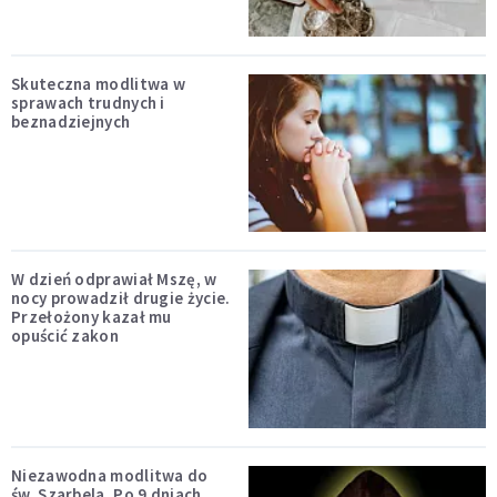
Skuteczna modlitwa w
sprawach trudnych i
beznadziejnych
W dzień odprawiał Mszę, w
nocy prowadził drugie życie.
Przełożony kazał mu
opuścić zakon
Niezawodna modlitwa do
św. Szarbela. Po 9 dniach