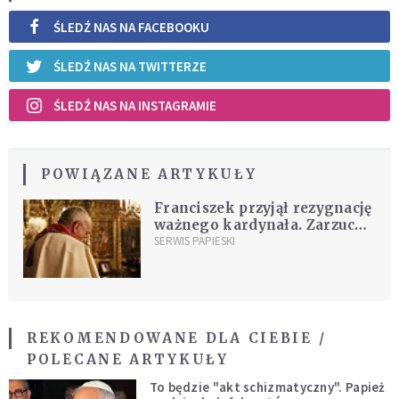
ŚLEDŹ NAS NA FACEBOOKU
ŚLEDŹ NAS NA TWITTERZE
ŚLEDŹ NAS NA INSTAGRAMIE
POWIĄZANE ARTYKUŁY
Franciszek przyjął rezygnację
ważnego kardynała. Zarzuca
mu się tuszowanie
SERWIS PAPIESKI
przypadków pedofilii
REKOMENDOWANE DLA CIEBIE /
POLECANE ARTYKUŁY
To będzie "akt schizmatyczny". Papież