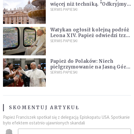
więcej niż techniką. "Odkryjmy
ją na nowo"
SERWIS PAPIESKI
Watykan ogłosił kolejną podróż
Leona XIV. Papież odwiedzi trzy
kraje Ameryki Południowej
SERWIS PAPIESKI
Papież do Polaków: Niech
pielgrzymowanie na Jasną Górę
umocni wiarę i nadzieję
SERWIS PAPIESKI
SKOMENTUJ ARTYKUŁ
Papież Franciszek spotkał się z delegacją Episkopatu USA. Spotkanie
było efektem ostatnio ujawnionych skandali