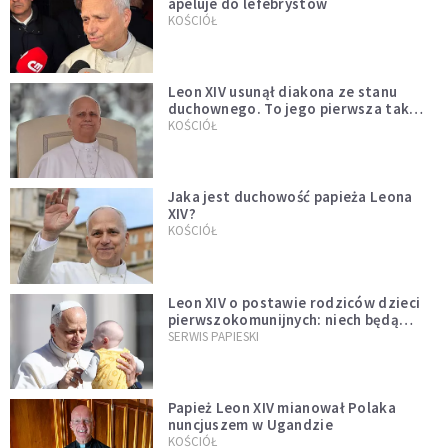
apeluje do lefebrystów
KOŚCIÓŁ
Leon XIV usunął diakona ze stanu
duchownego. To jego pierwsza tak
bezprecedensowa decyzja
KOŚCIÓŁ
Jaka jest duchowość papieża Leona
XIV?
KOŚCIÓŁ
Leon XIV o postawie rodziców dzieci
pierwszokomunijnych: niech będą
przykładem
SERWIS PAPIESKI
Papież Leon XIV mianował Polaka
nuncjuszem w Ugandzie
KOŚCIÓŁ