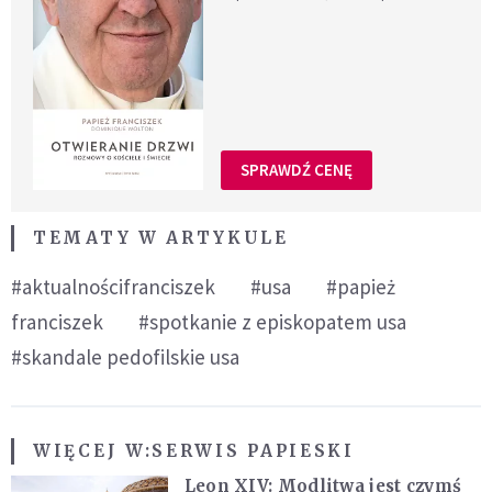
SPRAWDŹ CENĘ
TEMATY W ARTYKULE
#aktualnościfranciszek
#usa
#papież
franciszek
#spotkanie z episkopatem usa
#skandale pedofilskie usa
WIĘCEJ W:
SERWIS PAPIESKI
Leon XIV: Modlitwa jest czymś