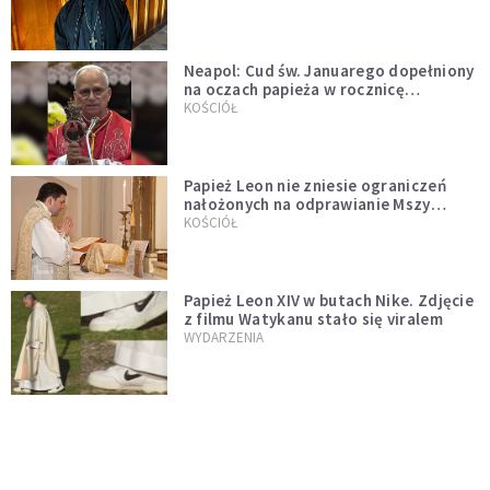
Neapol: Cud św. Januarego dopełniony
na oczach papieża w rocznicę
pontyfikatu!
KOŚCIÓŁ
Papież Leon nie zniesie ograniczeń
nałożonych na odprawianie Mszy
trydenckiej. „Traditionis custodes”
KOŚCIÓŁ
zostaje w mocy
Papież Leon XIV w butach Nike. Zdjęcie
z filmu Watykanu stało się viralem
WYDARZENIA