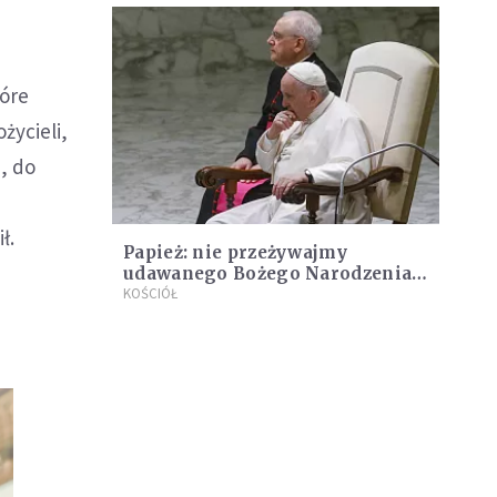
tóre
życieli,
, do
w
ł.
Papież: nie przeżywajmy
udawanego Bożego Narodzenia,
tego handlowego
KOŚCIÓŁ