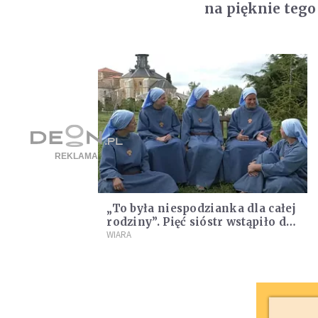
na pięknie tego
„To była niespodzianka dla całej
rodziny”. Pięć sióstr wstąpiło do
jednego zgromadzenia
WIARA