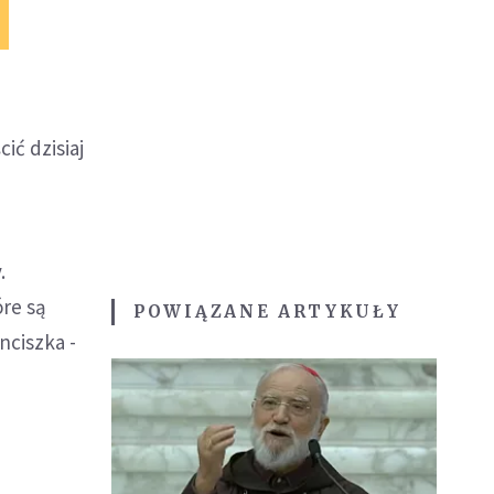
ić dzisiaj
.
re są
POWIĄZANE ARTYKUŁY
nciszka -