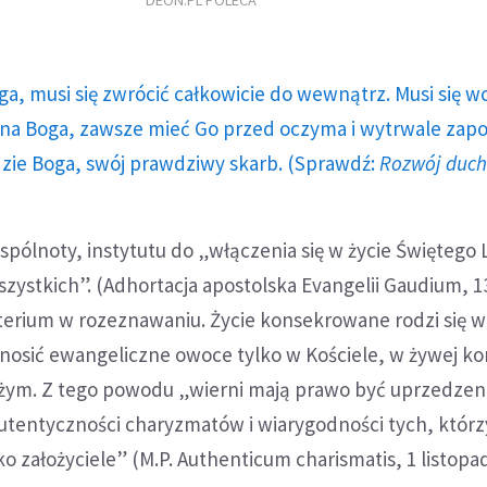
DEON.PL POLECA
ga, musi się zwrócić całkowicie do wewnątrz. Musi się w
a Boga, zawsze mieć Go przed oczyma i wytrwale zap
dzie Boga, swój prawdziwy skarb. (Sprawdź:
Rozwój duc
wspólnoty, instytutu do „włączenia się w życie Świętego
zystkich”. (Adhortacja apostolska Evangelii Gaudium, 13
terium w rozeznawaniu. Życie konsekrowane rodzi się w
nosić ewangeliczne owoce tylko w Kościele, w żywej ko
ym. Z tego powodu „wierni mają prawo być uprzedzeni
autentyczności charyzmatów i wiarygodności tych, którz
ko założyciele” (M.P. Authenticum charismatis, 1 listopad