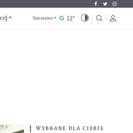
11
°
cej
Warszawa
WYBRANE DLA CIEBIE