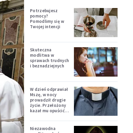
Potrzebujesz
pomocy?
Pomodlimy się w
Twojej intencji
Skuteczna
modlitwa w
sprawach trudnych
i beznadziejnych
W dzień odprawiał
Mszę, w nocy
prowadził drugie
życie. Przełożony
kazał mu opuścić
zakon
Niezawodna