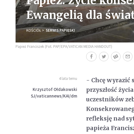
Papież: życie kon
Ewangelią dla świa
KOŚCIÓŁ
SERWIS PAPIESKI
Papież Franciszek (Fot. PAP/EPA/VATICAN MEDIA HANDOUT)
4 lata temu
- Chcę wyrazić 
przyszłość życi
Krzysztof Ołdakowski
SJ/vaticannews/KAI/dm
uczestników zeb
Konsekrowanego
refleksję nad s
papieża Francis