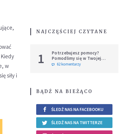
ujące,
NAJCZĘŚCIEJ CZYTANE
hować
Potrzebujesz pomocy?
1
 Kiedy
Pomodlimy się w Twojej
intencji
62 komentarzy
e, w
ę siły i
BĄDŹ NA BIEŻĄCO
ŚLEDŹ NAS NA FACEBOOKU
ŚLEDŹ NAS NA TWITTERZE