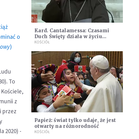
ciąż
Kard. Cantalamessa: Czasami
ominać o
Duch Święty działa w życiu
człowieka nagle i intensywnie
KOŚCIÓŁ
howy
)
 Ludu
0). To
 Kościele,
munii z
 przez
y
Papież: świat tylko udaje, że jest
otwarty na różnorodność
a 2020) -
KOŚCIÓŁ