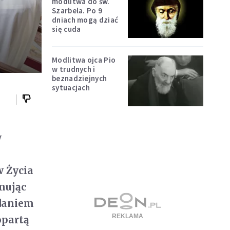
modlitwa do św.
Szarbela. Po 9
dniach mogą dziać
się cuda
Modlitwa ojca Pio
w trudnych i
beznadziejnych
sytuacjach
w
w Życia
mując
zdaniem
opartą