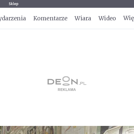
g
Sklep
Wię
darzenia
Komentarze
Wiara
Wideo