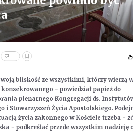
sekrowane powinno być
ta
swoją bliskość ze wszystkimi, którzy wierzą 
a konsekrowanego - powiedział papież do
rania plenarnego Kongregacji ds. Instytutó
 i Stowarzyszeń Życia Apostolskiego. Podej
ytuacją życia zakonnego w Kościele trzeba - 
zka - podkreślać przede wszystkim nadzieję 