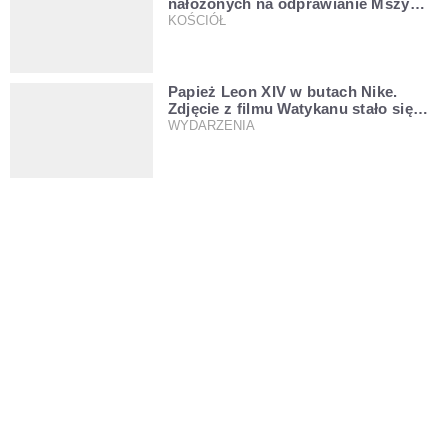
nałożonych na odprawianie Mszy
trydenckiej. „Traditionis custodes”
KOŚCIÓŁ
zostaje w mocy
Papież Leon XIV w butach Nike.
Zdjęcie z filmu Watykanu stało się
viralem
WYDARZENIA