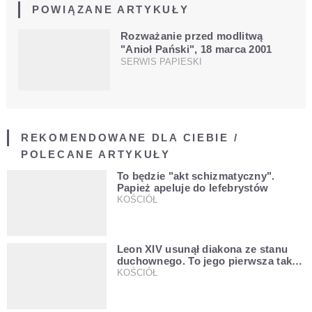
POWIĄZANE ARTYKUŁY
Rozważanie przed modlitwą
"Anioł Pański", 18 marca 2001
SERWIS PAPIESKI
REKOMENDOWANE DLA CIEBIE /
POLECANE ARTYKUŁY
To będzie "akt schizmatyczny".
Papież apeluje do lefebrystów
KOŚCIÓŁ
Leon XIV usunął diakona ze stanu
duchownego. To jego pierwsza tak
bezprecedensowa decyzja
KOŚCIÓŁ