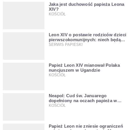
Jaka jest duchowość papieża Leona
XIV?
KOŚCIÓŁ
Leon XIV o postawie rodziców dzieci
pierwszokomunijnych: niech będą
przykładem
SERWIS PAPIESKI
Papież Leon XIV mianował Polaka
nuncjuszem w Ugandzie
KOŚCIÓŁ
Neapol: Cud św. Januarego
dopełniony na oczach papieża w
rocznicę pontyfikatu!
KOŚCIÓŁ
Papież Leon nie zniesie ograniczeń