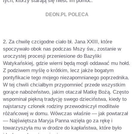
tych, którzy starają się nieść im pomoc.
DEON.PL POLECA
2. Za chwilę czcigodne ciało bł. Jana XXIII, które
spoczywało obok nas podczas Mszy św., zostanie w
uroczystej procesji przeniesione do Bazyliki
Watykańskiej, gdzie wierni będą mogli oddawać mu hołd.
Z podziwem myślę o krótkim, lecz jakże bogatym
pontyfikacie tego mojego niezapomnianego poprzednika.
W tej chwili chciałbym przypomnieć przede wszystkim
gorące nabożeństwo, jakim otaczał Matkę Bożą. Często
wspominał piękną tradycję swego dzieciństwa, kiedy to
najstarszy członek rodziny przewodniczył modlitwie
różańcowej w domu. Wówczas właśnie — jak powtarzał
— Najświętsza Maryja Panna wzięła go za rękę i
towarzyszyła mu w drodze do kapłaństwa, które było