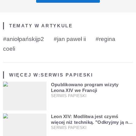
TEMATY W ARTYKULE
#aniołpańskijp2
#jan paweł ii
#regina
coeli
WIĘCEJ W:
SERWIS PAPIESKI
Opublikowano program wizyty
Leona XIV we Francji
SERWIS PAPIESKI
Leon XIV: Modlitwa jest czymś
więcej niż techniką. "Odkryjmy ją na
nowo"
SERWIS PAPIESKI