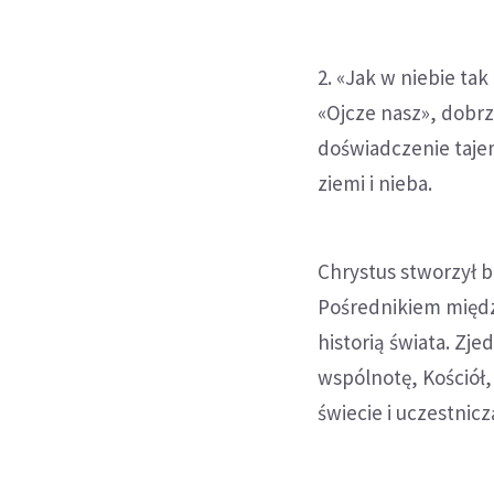
2. «Jak w niebie ta
«Ojcze nasz», dobrz
doświadczenie taje
ziemi i nieba.
Chrystus stworzył 
Pośrednikiem międz
historią świata. Z
wspólnotę, Kościół,
świecie i uczestnic