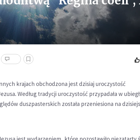
odlitwą "Regina coeli",
innych krajach obchodzona jest dzisiaj uroczystość
ezusa. Według tradycji uroczystość przypadała w ubiegł
ględów duszpasterskich została przeniesiona na dzisiej
ezusa jest wydarzeniem, które pozostawiło niezatarty 