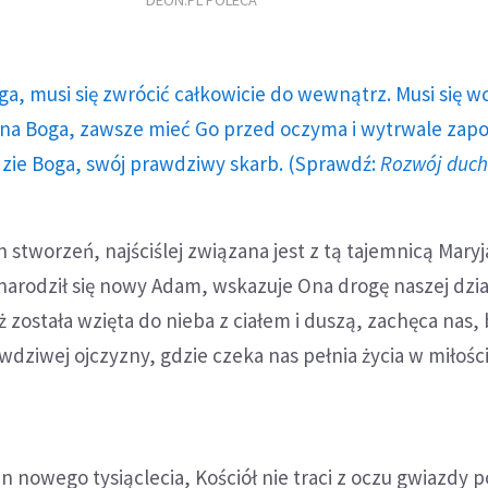
DEON.PL POLECA
ga, musi się zwrócić całkowicie do wewnątrz. Musi się w
a Boga, zawsze mieć Go przed oczyma i wytrwale zap
dzie Boga, swój prawdziwy skarb. (Sprawdź:
Rozwój duc
 stworzeń, najściślej związana jest z tą tajemnicą Maryj
narodził się nowy Adam, wskazuje Ona drogę naszej dzia
ż została wzięta do nieba z ciałem i duszą, zachęca nas
awdziwej ojczyzny, gdzie czeka nas pełnia życia w miłośc
 nowego tysiąclecia, Kościół nie traci z oczu gwiazdy p