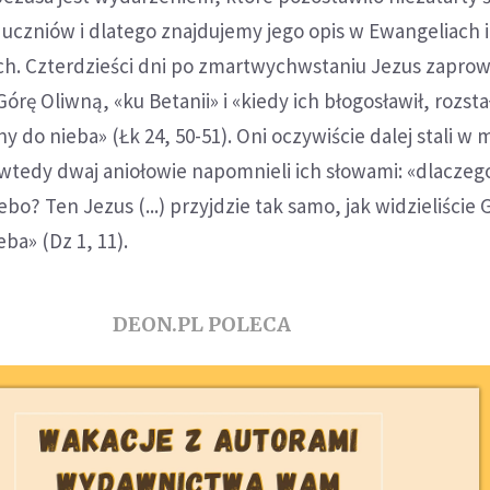
uczniów i dlatego znajdujemy jego opis w Ewangeliach 
ch. Czterdzieści dni po zmartwychwstaniu Jezus zaprow
rę Oliwną, «ku Betanii» i «kiedy ich błogosławił, rozstał
ny do nieba» (Łk 24, 50-51). Oni oczywiście dalej stali w m
 wtedy dwaj aniołowie napomnieli ich słowami: «dlaczego 
ebo? Ten Jezus (...) przyjdzie tak samo, jak widzieliście 
ba» (Dz 1, 11).
DEON.PL POLECA