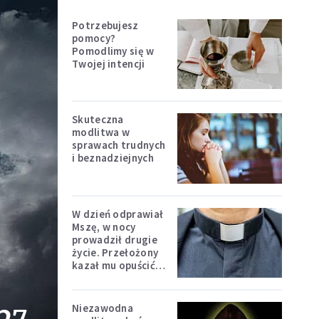
Potrzebujesz
pomocy?
Pomodlimy się w
Twojej intencji
Skuteczna
modlitwa w
sprawach trudnych
i beznadziejnych
W dzień odprawiał
Mszę, w nocy
prowadził drugie
życie. Przełożony
kazał mu opuścić
zakon
Niezawodna