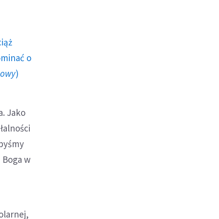
ciąż
ominać o
howy
)
a. Jako
łalności
, byśmy
i Boga w
olarnej,