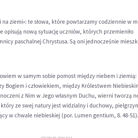
k i na ziemi»: te słowa, które powtarzamy codziennie w m
e opisują nową sytuację uczniów, których przemieniło
mnicy paschalnej Chrystusa. Są oni jednocześnie miesz
bowiem w samym sobie pomost między niebem i ziemią: 
y Bogiem i człowiekiem, między Królestwem Niebieskim
jednoczeni z Nim w Jego własnym Duchu, wierni tworzą 
 który ze swej natury jest widzialny i duchowy, pielgrz
zący w chwale niebieskiej (por. Lumen gentium, 8. 48-51)