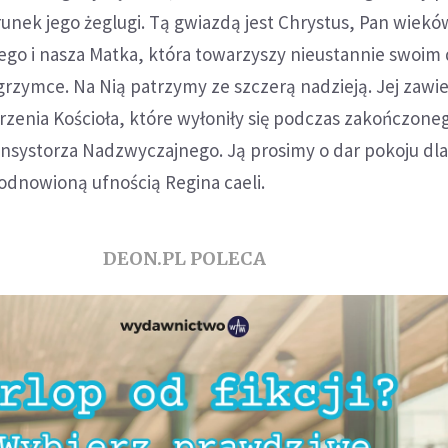
unek jego żeglugi. Tą gwiazdą jest Chrystus, Pan wiekó
ego i nasza Matka, która towarzyszy nieustannie swoim
lgrzymce. Na Nią patrzymy ze szczerą nadzieją. Jej zaw
rzenia Kościoła, które wyłoniły się podczas zakończone
onsystorza Nadzwyczajnego. Ją prosimy o dar pokoju dla
 odnowioną ufnością Regina caeli.
DEON.PL POLECA