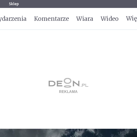
g
Sklep
Wię
darzenia
Komentarze
Wiara
Wideo