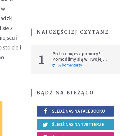
i w
adził
 się z
NAJCZĘŚCIEJ CZYTANE
iejscu i
stoicie i
Potrzebujesz pomocy?
1
Go
Pomodlimy się w Twojej
intencji
62 komentarzy
BĄDŹ NA BIEŻĄCO
ŚLEDŹ NAS NA FACEBOOKU
ŚLEDŹ NAS NA TWITTERZE