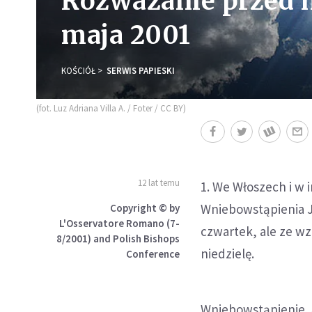
Rozważanie przed m
maja 2001
KOŚCIÓŁ
SERWIS PAPIESKI
(fot. Luz Adriana Villa A. / Foter / CC BY)
12 lat temu
1. We Włoszech i w 
Wniebowstąpienia J
Copyright © by
L'Osservatore Romano (7-
czwartek, ale ze wz
8/2001) and Polish Bishops
niedzielę.
Conference
Wniebowstąpienie J