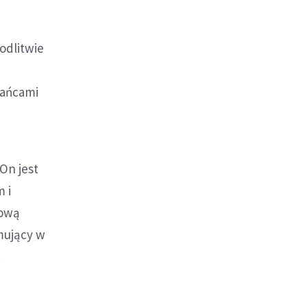
odlitwie
kańcami
On jest
 i
nową
ymujący w
.