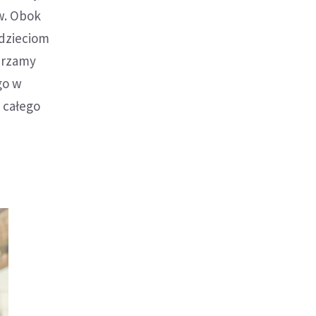
w. Obok
 dzieciom
ierzamy
go w
 całego