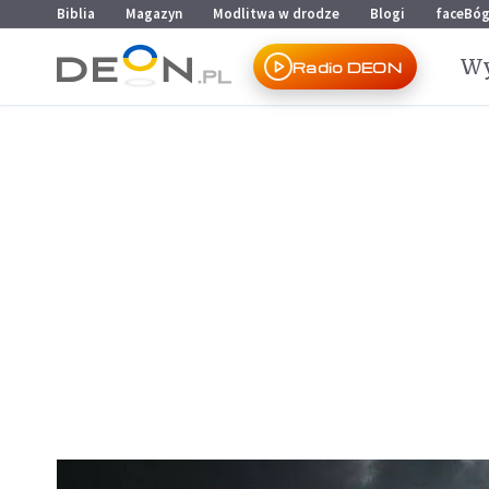
Przejdź do menu głównego
Przejdź do treści
Biblia
Magazyn
Modlitwa w drodze
Blogi
faceBó
Wy
Radio DEON