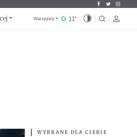
11
°
cej
Warszawa
WYBRANE DLA CIEBIE