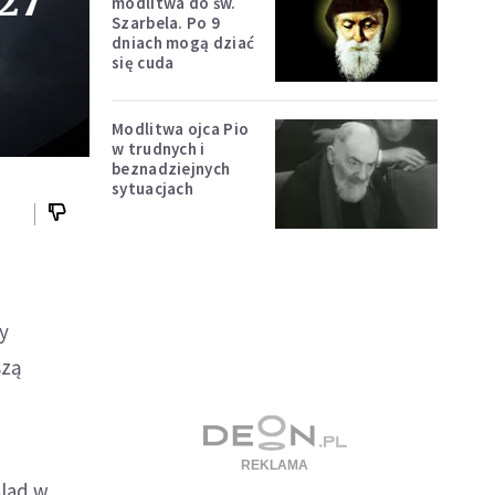
 27
modlitwa do św.
Szarbela. Po 9
dniach mogą dziać
się cuda
Modlitwa ojca Pio
w trudnych i
beznadziejnych
sytuacjach
y
szą
ślad w