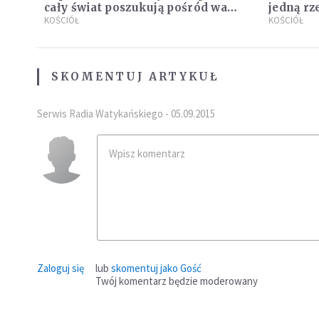
cały świat poszukują pośród was
jedną rz
nowych świętych
KOŚCIÓŁ
się z tw
KOŚCIÓŁ
SKOMENTUJ ARTYKUŁ
Serwis Radia Watykańskiego - 05.09.2015
Zaloguj się
lub
skomentuj jako Gość
Twój komentarz będzie moderowany