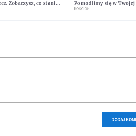
ecz. Zobaczysz, co stanie
Pomodlimy się w Twojej 
oim życiem
KOŚCIÓŁ
DODAJ KOM