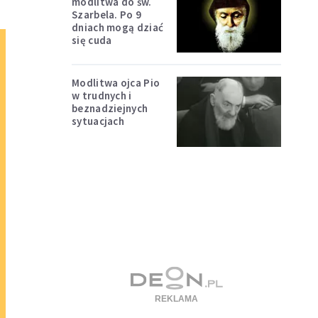
modlitwa do św.
Szarbela. Po 9
dniach mogą dziać
się cuda
Modlitwa ojca Pio
w trudnych i
beznadziejnych
sytuacjach