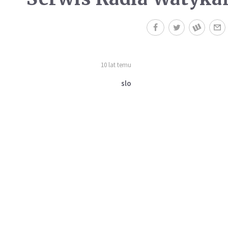
10 lat temu
slo