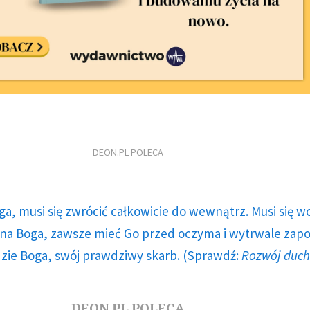
DEON.PL POLECA
ga, musi się zwrócić całkowicie do wewnątrz. Musi się w
a Boga, zawsze mieć Go przed oczyma i wytrwale zap
dzie Boga, swój prawdziwy skarb. (Sprawdź:
Rozwój duc
DEON.PL POLECA