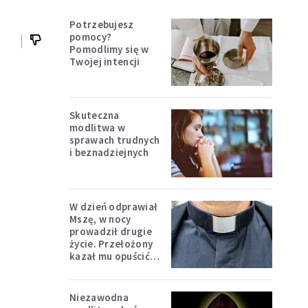
Potrzebujesz
pomocy?
Pomodlimy się w
Twojej intencji
Skuteczna
modlitwa w
sprawach trudnych
i beznadziejnych
W dzień odprawiał
Mszę, w nocy
prowadził drugie
życie. Przełożony
kazał mu opuścić
zakon
Niezawodna