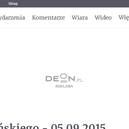
g
Sklep
Wię
darzenia
Komentarze
Wiara
Wideo
skiego - 05.09.2015