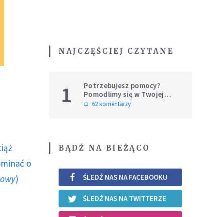
NAJCZĘŚCIEJ CZYTANE
Potrzebujesz pomocy?
1
Pomodlimy się w Twojej
intencji
62 komentarzy
ciąż
BĄDŹ NA BIEŻĄCO
ominać o
ŚLEDŹ NAS NA FACEBOOKU
howy
)
ŚLEDŹ NAS NA TWITTERZE