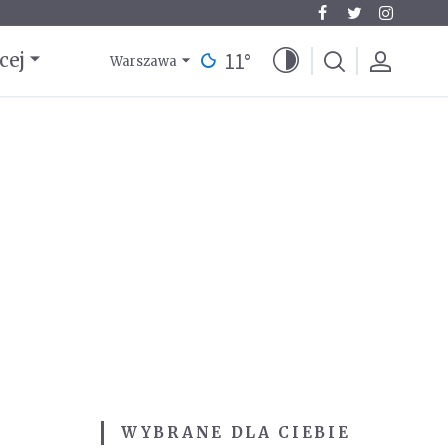
11
°
cej
Warszawa
WYBRANE DLA CIEBIE