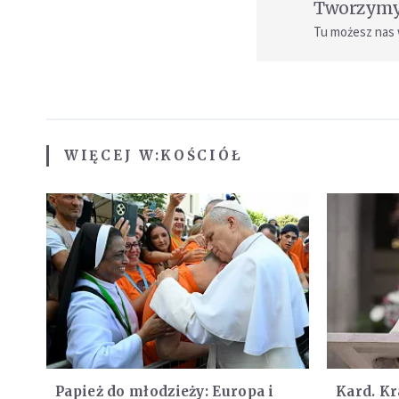
Tworzymy 
Tu możesz nas
WIĘCEJ W:
KOŚCIÓŁ
Papież do młodzieży: Europa i
Kard. Kr