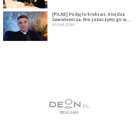
[PILNE] Podjęto kroki ws. księdza
Sawielewicza. Nie zobaczymy go w
mediach
WYDARZENIA