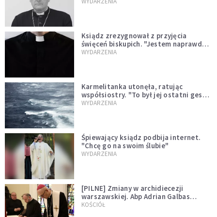
sprawował Mszę świętą
WYDARZENIA
Ksiądz zrezygnował z przyjęcia
święceń biskupich. "Jestem naprawdę
niegodny"
WYDARZENIA
Karmelitanka utonęła, ratując
współsiostry. "To był jej ostatni gest
miłości"
WYDARZENIA
Śpiewający ksiądz podbija internet.
"Chcę go na swoim ślubie"
WYDARZENIA
[PILNE] Zmiany w archidiecezji
warszawskiej. Abp Adrian Galbas
wręczył dekrety nowym proboszczom
KOŚCIÓŁ