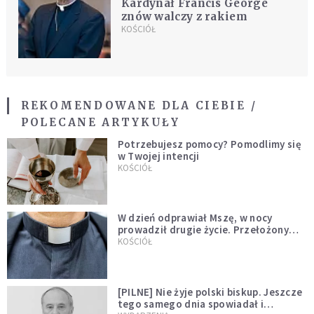
Kardynał Francis George
znów walczy z rakiem
KOŚCIÓŁ
REKOMENDOWANE DLA CIEBIE /
POLECANE ARTYKUŁY
Potrzebujesz pomocy? Pomodlimy się
w Twojej intencji
KOŚCIÓŁ
W dzień odprawiał Mszę, w nocy
prowadził drugie życie. Przełożony
kazał mu opuścić zakon
KOŚCIÓŁ
[PILNE] Nie żyje polski biskup. Jeszcze
tego samego dnia spowiadał i