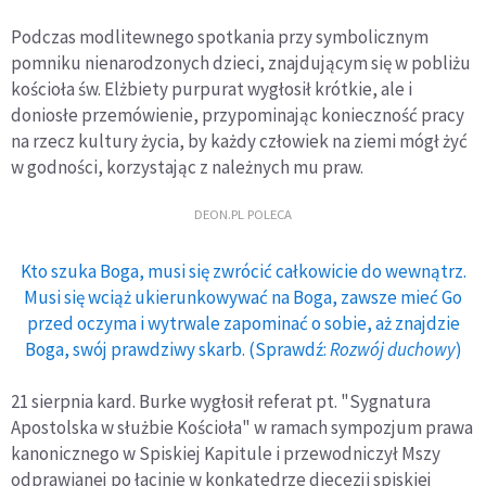
Podczas modlitewnego spotkania przy symbolicznym
pomniku nienarodzonych dzieci, znajdującym się w pobliżu
kościoła św. Elżbiety purpurat wygłosił krótkie, ale i
doniosłe przemówienie, przypominając konieczność pracy
na rzecz kultury życia, by każdy człowiek na ziemi mógł żyć
w godności, korzystając z należnych mu praw.
DEON.PL POLECA
Kto szuka Boga, musi się zwrócić całkowicie do wewnątrz.
Musi się wciąż ukierunkowywać na Boga, zawsze mieć Go
przed oczyma i wytrwale zapominać o sobie, aż znajdzie
Boga, swój prawdziwy skarb. (Sprawdź:
Rozwój duchowy
)
21 sierpnia kard. Burke wygłosił referat pt. "Sygnatura
Apostolska w służbie Kościoła" w ramach sympozjum prawa
kanonicznego w Spiskiej Kapitule i przewodniczył Mszy
odprawianej po łacinie w konkatedrze diecezji spiskiej