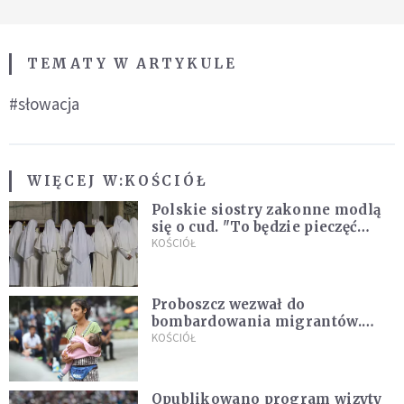
TEMATY W ARTYKULE
#słowacja
WIĘCEJ W:
KOŚCIÓŁ
Polskie siostry zakonne modlą
się o cud. "To będzie pieczęć
Pana Boga dla naszej wiary"
KOŚCIÓŁ
Proboszcz wezwał do
bombardowania migrantów.
"Masowy ogień przeciwko
KOŚCIÓŁ
najeźdźcom!"
Opublikowano program wizyty