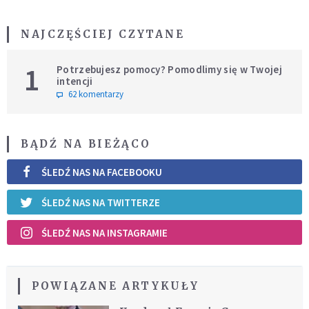
NAJCZĘŚCIEJ CZYTANE
1
Potrzebujesz pomocy? Pomodlimy się w Twojej
intencji
62 komentarzy
BĄDŹ NA BIEŻĄCO
ŚLEDŹ NAS NA FACEBOOKU
ŚLEDŹ NAS NA TWITTERZE
ŚLEDŹ NAS NA INSTAGRAMIE
POWIĄZANE ARTYKUŁY