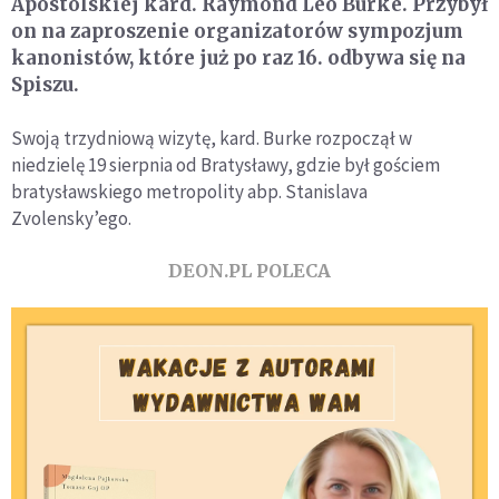
Apostolskiej kard. Raymond Leo Burke. Przybył
on na zaproszenie organizatorów sympozjum
kanonistów, które już po raz 16. odbywa się na
Spiszu.
Swoją trzydniową wizytę, kard. Burke rozpoczął w
niedzielę 19 sierpnia od Bratysławy, gdzie był gościem
bratysławskiego metropolity abp. Stanislava
Zvolensky’ego.
DEON.PL POLECA