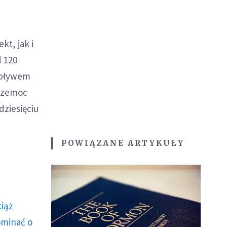
kt, jak i
d 120
wpływem
przemoc
dziesięciu
POWIĄZANE ARTYKUŁY
ciąż
ominać o