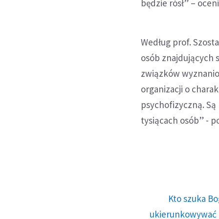
będzie rósł” – oceni
Według prof. Szosta
osób znajdujących s
związków wyznaniow
organizacji o charak
psychofizyczną. Są 
tysiącach osób” - p
Kto szuka Bo
ukierunkowywać n