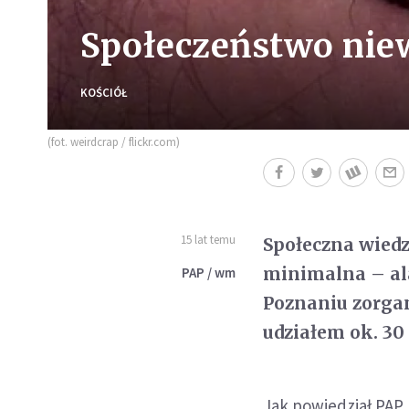
Społeczeństwo niew
KOŚCIÓŁ
(fot. weirdcrap / flickr.com)
15 lat temu
Społeczna wiedz
minimalna – ala
PAP / wm
Poznaniu zorga
udziałem ok. 30
Jak powiedział PAP 