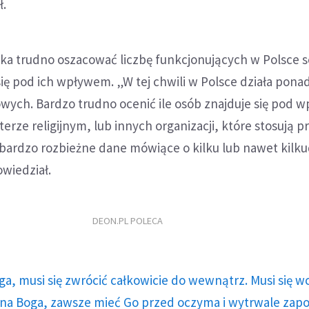
ł.
ka trudno oszacować liczbę funkcjonujących w Polsce se
ię pod ich wpływem. „W tej chwili w Polsce działa pona
ych. Bardzo trudno ocenić ile osób znajduje się pod 
terze religijnym, lub innych organizacji, które stosują 
bardzo rozbieżne dane mówiące o kilku lub nawet kilku
owiedział.
DEON.PL POLECA
ga, musi się zwrócić całkowicie do wewnątrz. Musi się w
a Boga, zawsze mieć Go przed oczyma i wytrwale zap