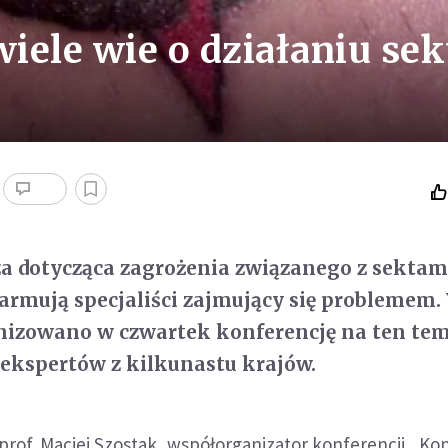
iele wie o działaniu sek
a dotycząca zagrożenia związanego z sektami
rmują specjaliści zajmujący się problemem.
nizowano w czwartek konferencję na ten tem
 ekspertów z kilkunastu krajów.
prof. Maciej Szostak, współorganizator konferencji „Ko