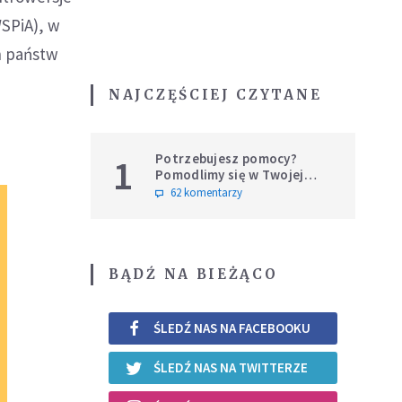
WSPiA), w
h państw
NAJCZĘŚCIEJ CZYTANE
Potrzebujesz pomocy?
1
Pomodlimy się w Twojej
intencji
62 komentarzy
BĄDŹ NA BIEŻĄCO
ŚLEDŹ NAS NA FACEBOOKU
ŚLEDŹ NAS NA TWITTERZE