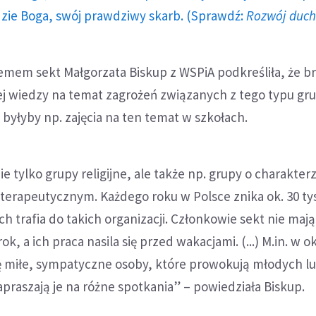
dzie Boga, swój prawdziwy skarb. (Sprawdź:
Rozwój duc
emem sekt Małgorzata Biskup z WSPiA podkreśliła, że b
j wiedzy na temat zagrożeń związanych z tego typu gru
yłyby np. zajęcia na ten temat w szkołach.
e tylko grupy religijne, ale także np. grupy o charakter
erapeutycznym. Każdego roku w Polsce znika ok. 30 tys
ch trafia do takich organizacji. Członkowie sekt nie maj
ok, a ich praca nasila się przed wakacjami. (...) M.in. w o
ię miłe, sympatyczne osoby, które prowokują młodych lu
raszają je na różne spotkania” – powiedziała Biskup.