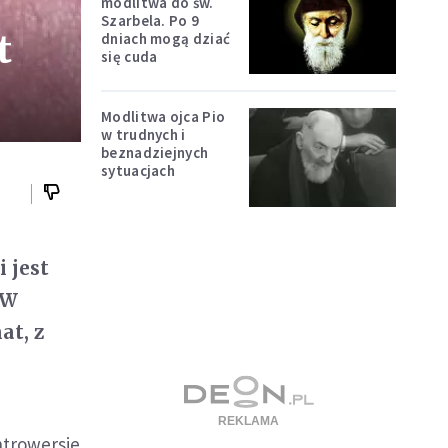
modlitwa do św.
Szarbela. Po 9
t
dniach mogą dziać
się cuda
Modlitwa ojca Pio
w trudnych i
beznadziejnych
sytuacjach
 jest
 W
at, z
ntrowersje