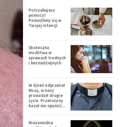
Potrzebujesz
pomocy?
Pomodlimy się w
Twojej intencji
Skuteczna
modlitwa w
sprawach trudnych
i beznadziejnych
W dzień odprawiał
Mszę, w nocy
prowadził drugie
życie. Przełożony
kazał mu opuścić
zakon
Niezawodna