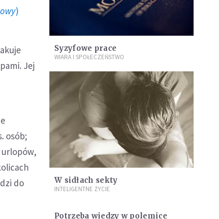
howy
)
Syzyfowe prace
rakuje
WIARA I SPOŁECZEŃSTWO
pami. Jej
ze
. osób;
ą urlopów,
kolicach
W sidłach sekty
dzi do
INTELIGENTNE ŻYCIE
Potrzeba wiedzy w polemice