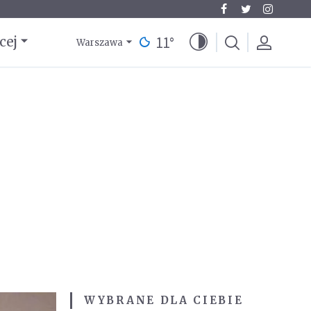
11
°
cej
Warszawa
WYBRANE DLA CIEBIE