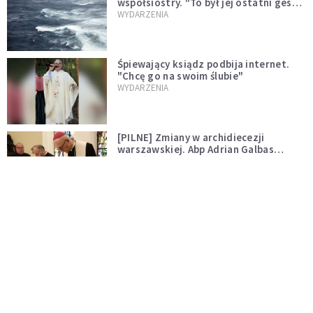
współsiostry. "To był jej ostatni gest
miłości"
WYDARZENIA
Śpiewający ksiądz podbija internet.
"Chcę go na swoim ślubie"
WYDARZENIA
[PILNE] Zmiany w archidiecezji
warszawskiej. Abp Adrian Galbas
wręczył dekrety nowym proboszczom
KOŚCIÓŁ
[PILNE] Podjęto kroki ws. księdza
Sawielewicza. Nie zobaczymy go w
mediach
WYDARZENIA