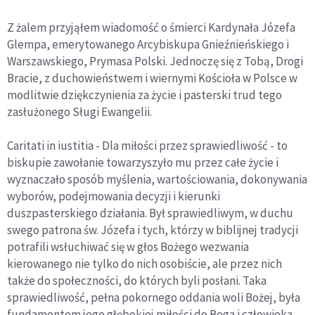
Z żalem przyjąłem wiadomość o śmierci Kardynała Józefa
Glempa, emerytowanego Arcybiskupa Gnieźnieńskiego i
Warszawskiego, Prymasa Polski. Jednoczę się z Tobą, Drogi
Bracie, z duchowieństwem i wiernymi Kościoła w Polsce w
modlitwie dziękczynienia za życie i pasterski trud tego
zasłużonego Sługi Ewangelii.
Caritati in iustitia - Dla miłości przez sprawiedliwość - to
biskupie zawołanie towarzyszyło mu przez całe życie i
wyznaczało sposób myślenia, wartościowania, dokonywania
wyborów, podejmowania decyzji i kierunki
duszpasterskiego działania. Był sprawiedliwym, w duchu
swego patrona św. Józefa i tych, którzy w biblijnej tradycji
potrafili wsłuchiwać się w głos Bożego wezwania
kierowanego nie tylko do nich osobiście, ale przez nich
także do społeczności, do których byli posłani. Taka
sprawiedliwość, pełna pokornego oddania woli Bożej, była
fundamentem jego głębokiej miłości do Boga i człowieka,