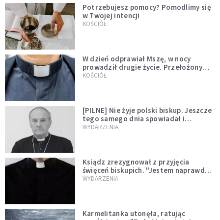
Potrzebujesz pomocy? Pomodlimy się
w Twojej intencji
KOŚCIÓŁ
W dzień odprawiał Mszę, w nocy
prowadził drugie życie. Przełożony
kazał mu opuścić zakon
KOŚCIÓŁ
[PILNE] Nie żyje polski biskup. Jeszcze
tego samego dnia spowiadał i
sprawował Mszę świętą
WYDARZENIA
Ksiądz zrezygnował z przyjęcia
święceń biskupich. "Jestem naprawdę
niegodny"
WYDARZENIA
Karmelitanka utonęła, ratując