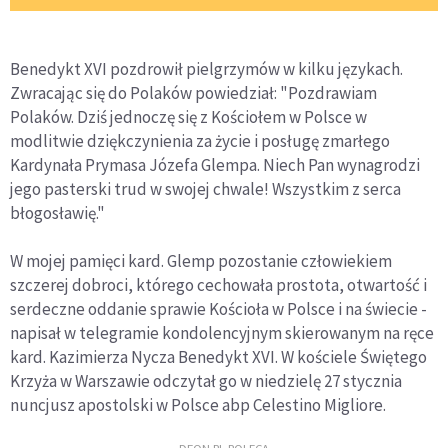
Benedykt XVI pozdrowił pielgrzymów w kilku językach.
Zwracając się do Polaków powiedział: "Pozdrawiam
Polaków. Dziś jednoczę się z Kościołem w Polsce w
modlitwie dziękczynienia za życie i posługę zmarłego
Kardynała Prymasa Józefa Glempa. Niech Pan wynagrodzi
jego pasterski trud w swojej chwale! Wszystkim z serca
błogosławię."
W mojej pamięci kard. Glemp pozostanie człowiekiem
szczerej dobroci, którego cechowała prostota, otwartość i
serdeczne oddanie sprawie Kościoła w Polsce i na świecie -
napisał w telegramie kondolencyjnym skierowanym na ręce
kard. Kazimierza Nycza Benedykt XVI. W kościele Świętego
Krzyża w Warszawie odczytał go w niedzielę 27 stycznia
nuncjusz apostolski w Polsce abp Celestino Migliore.
DEON.PL POLECA