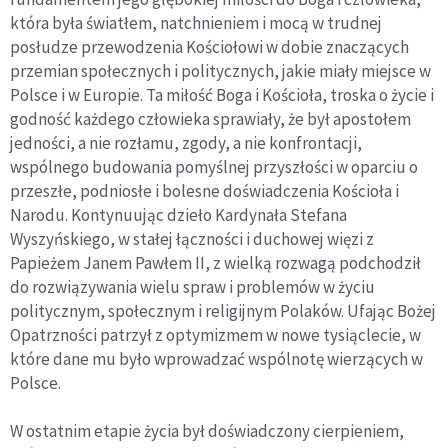
która była światłem, natchnieniem i mocą w trudnej
posłudze przewodzenia Kościołowi w dobie znaczących
przemian społecznych i politycznych, jakie miały miejsce w
Polsce i w Europie. Ta miłość Boga i Kościoła, troska o życie i
godność każdego człowieka sprawiały, że był apostołem
jedności, a nie rozłamu, zgody, a nie konfrontacji,
wspólnego budowania pomyślnej przyszłości w oparciu o
przeszłe, podniosłe i bolesne doświadczenia Kościoła i
Narodu. Kontynuując dzieło Kardynała Stefana
Wyszyńskiego, w stałej łączności i duchowej więzi z
Papieżem Janem Pawłem II, z wielką rozwagą podchodził
do rozwiązywania wielu spraw i problemów w życiu
politycznym, społecznym i religijnym Polaków. Ufając Bożej
Opatrzności patrzył z optymizmem w nowe tysiąclecie, w
które dane mu było wprowadzać wspólnotę wierzących w
Polsce.
W ostatnim etapie życia był doświadczony cierpieniem,