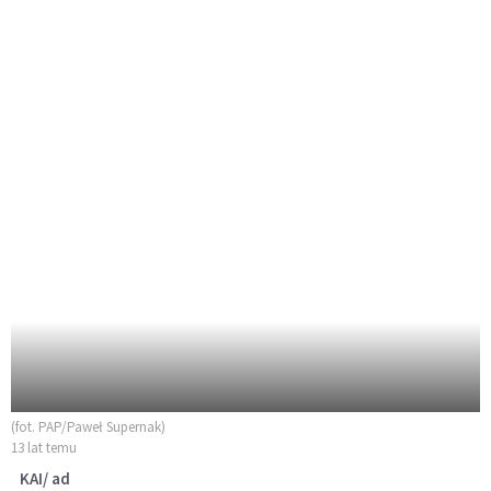
(fot. PAP/Paweł Supernak)
13 lat temu
KAI/ ad