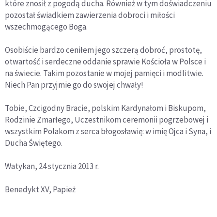
które znosił z pogodą ducha. Również w tym doświadczeniu
pozostał świadkiem zawierzenia dobroci i miłości
wszechmogącego Boga.
Osobiście bardzo ceniłem jego szczerą dobroć, prostotę,
otwartość i serdeczne oddanie sprawie Kościoła w Polsce i
na świecie. Takim pozostanie w mojej pamięci i modlitwie.
Niech Pan przyjmie go do swojej chwały!
Tobie, Czcigodny Bracie, polskim Kardynałom i Biskupom,
Rodzinie Zmarłego, Uczestnikom ceremonii pogrzebowej i
wszystkim Polakom z serca błogosławię: w imię Ojca i Syna, i
Ducha Świętego.
Watykan, 24 stycznia 2013 r.
Benedykt XV, Papież