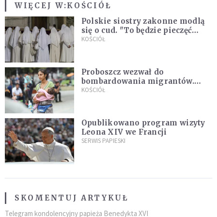
WIĘCEJ W:
KOŚCIÓŁ
Polskie siostry zakonne modlą
się o cud. "To będzie pieczęć
Pana Boga dla naszej wiary"
KOŚCIÓŁ
Proboszcz wezwał do
bombardowania migrantów.
"Masowy ogień przeciwko
KOŚCIÓŁ
najeźdźcom!"
Opublikowano program wizyty
Leona XIV we Francji
SERWIS PAPIESKI
SKOMENTUJ ARTYKUŁ
Telegram kondolencyjny papieża Benedykta XVI