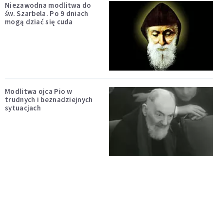
Niezawodna modlitwa do
św. Szarbela. Po 9 dniach
mogą dziać się cuda
Modlitwa ojca Pio w
trudnych i beznadziejnych
sytuacjach