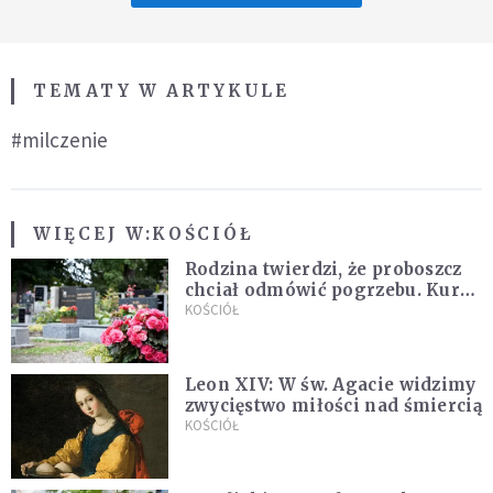
TEMATY W ARTYKULE
#milczenie
WIĘCEJ W:
KOŚCIÓŁ
Rodzina twierdzi, że proboszcz
chciał odmówić pogrzebu. Kuria
zapowiada wyjaśnienia
KOŚCIÓŁ
Leon XIV: W św. Agacie widzimy
zwycięstwo miłości nad śmiercią
KOŚCIÓŁ