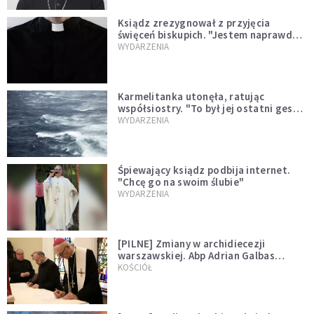
Ksiądz zrezygnował z przyjęcia
święceń biskupich. "Jestem naprawdę
niegodny"
WYDARZENIA
Karmelitanka utonęła, ratując
współsiostry. "To był jej ostatni gest
miłości"
WYDARZENIA
Śpiewający ksiądz podbija internet.
"Chcę go na swoim ślubie"
WYDARZENIA
[PILNE] Zmiany w archidiecezji
warszawskiej. Abp Adrian Galbas
wręczył dekrety nowym proboszczom
KOŚCIÓŁ