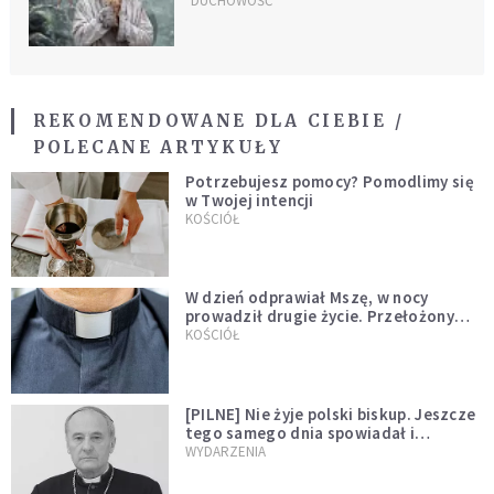
Scorsese?
DUCHOWOŚĆ
REKOMENDOWANE DLA CIEBIE /
POLECANE ARTYKUŁY
Potrzebujesz pomocy? Pomodlimy się
w Twojej intencji
KOŚCIÓŁ
W dzień odprawiał Mszę, w nocy
prowadził drugie życie. Przełożony
kazał mu opuścić zakon
KOŚCIÓŁ
[PILNE] Nie żyje polski biskup. Jeszcze
tego samego dnia spowiadał i
sprawował Mszę świętą
WYDARZENIA