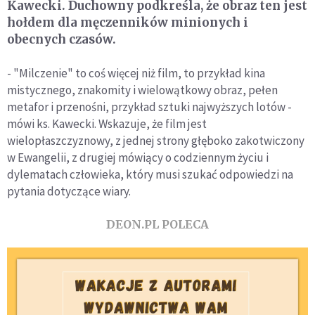
Kawecki. Duchowny podkreśla, że obraz ten jest
hołdem dla męczenników minionych i
obecnych czasów.
- "Milczenie" to coś więcej niż film, to przykład kina
mistycznego, znakomity i wielowątkowy obraz, pełen
metafor i przenośni, przykład sztuki najwyższych lotów -
mówi ks. Kawecki. Wskazuje, że film jest
wielopłaszczyznowy, z jednej strony głęboko zakotwiczony
w Ewangelii, z drugiej mówiący o codziennym życiu i
dylematach człowieka, który musi szukać odpowiedzi na
pytania dotyczące wiary.
DEON.PL POLECA