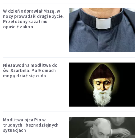
W dzień odprawiał Mszę, w
nocy prowadził drugie życie.
Przełożony kazał mu
opuścić zakon
Niezawodna modlitwa do
św. Szarbela. Po 9 dniach
mogą dziać się cuda
Modlitwa ojca Pio w
trudnych i beznadziejnych
sytuacjach