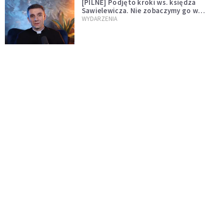
[PILNE] Podjęto kroki ws. księdza
Sawielewicza. Nie zobaczymy go w
mediach
WYDARZENIA