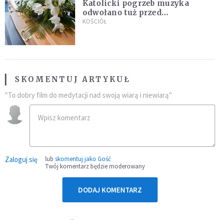
Katolicki pogrzeb muzyka
odwołano tuż przed
uroczystością. Powodem była
KOŚCIÓŁ
przynależność do masonerii
SKOMENTUJ ARTYKUŁ
"To dobry film do medytacji nad swoją wiarą i niewiarą"
Zaloguj się
lub
skomentuj jako Gość
Twój komentarz będzie moderowany
DODAJ KOMENTARZ