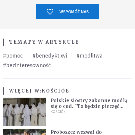
WSPOMÓŻ NAS
TEMATY W ARTYKULE
#pomoc
#benedykt xvi
#modlitwa
#bezinteresowność
WIĘCEJ W:
KOŚCIÓŁ
Polskie siostry zakonne modlą
się o cud. "To będzie pieczęć
Pana Boga dla naszej wiary"
KOŚCIÓŁ
Proboszcz wezwał do