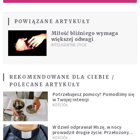
POWIĄZANE ARTYKUŁY
Miłość bliźniego wymaga
większej odwagi
INTELIGENTNE ŻYCIE
REKOMENDOWANE DLA CIEBIE /
POLECANE ARTYKUŁY
Potrzebujesz pomocy? Pomodlimy się
w Twojej intencji
KOŚCIÓŁ
W dzień odprawiał Mszę, w nocy
prowadził drugie życie. Przełożony
kazał mu opuścić zakon
KOŚCIÓŁ