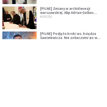
[PILNE] Zmiany w archidiecezji
warszawskiej. Abp Adrian Galbas
wręczył dekrety nowym proboszczom
KOŚCIÓŁ
[PILNE] Podjęto kroki ws. księdza
Sawielewicza. Nie zobaczymy go w
mediach
WYDARZENIA