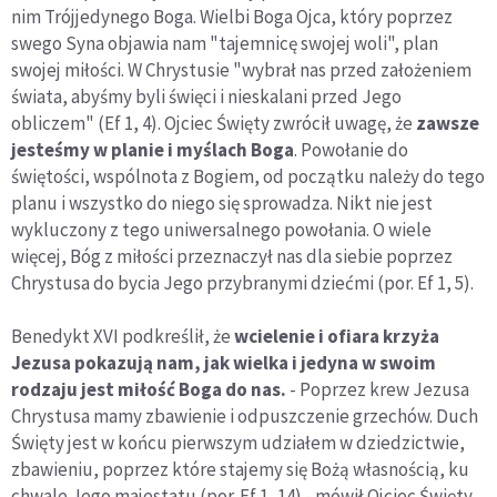
nim Trójjedynego Boga. Wielbi Boga Ojca, który poprzez
swego Syna objawia nam "tajemnicę swojej woli", plan
swojej miłości. W Chrystusie "wybrał nas przed założeniem
świata, abyśmy byli święci i nieskalani przed Jego
obliczem" (Ef 1, 4). Ojciec Święty zwrócił uwagę, że
zawsze
jesteśmy w planie i myślach Boga
. Powołanie do
świętości, wspólnota z Bogiem, od początku należy do tego
planu i wszystko do niego się sprowadza. Nikt nie jest
wykluczony z tego uniwersalnego powołania. O wiele
więcej, Bóg z miłości przeznaczył nas dla siebie poprzez
Chrystusa do bycia Jego przybranymi dziećmi (por. Ef 1, 5).
Benedykt XVI podkreślił, że
wcielenie i ofiara krzyża
Jezusa pokazują nam, jak wielka i jedyna w swoim
rodzaju jest miłość Boga do nas.
- Poprzez krew Jezusa
Chrystusa mamy zbawienie i odpuszczenie grzechów. Duch
Święty jest w końcu pierwszym udziałem w dziedzictwie,
zbawieniu, poprzez które stajemy się Bożą własnością, ku
chwale Jego majestatu (por. Ef 1, 14) - mówił Ojciec Święty.