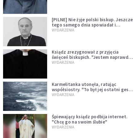
[PILNE] Nie żyje polski biskup. Jeszcze
tego samego dnia spowiadał i
sprawował Mszę świętą
WYDARZENIA
Ksiądz zrezygnował z przyjęcia
święceń biskupich. "Jestem naprawdę
niegodny"
WYDARZENIA
Karmelitanka utonęła, ratując
współsiostry. "To był jej ostatni gest
miłości"
WYDARZENIA
Śpiewający ksiądz podbija internet.
"Chcę go na swoim ślubie"
WYDARZENIA