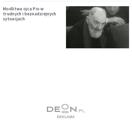
Modlitwa ojca Pio w
trudnych i beznadziejnych
sytuacjach