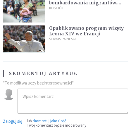
bombardowania migrantów.
"Masowy ogień przeciwko
KOŚCIÓŁ
najeźdźcom!"
Opublikowano program wizyty
Leona XIV we Francji
SERWIS PAPIESKI
SKOMENTUJ ARTYKUŁ
"To modlitwa uczy bezinteresowności"
Zaloguj się
lub
skomentuj jako Gość
Twój komentarz będzie moderowany