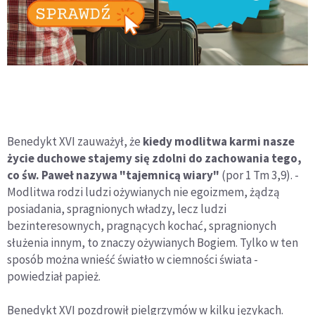
Benedykt XVI zauważył, że
kiedy modlitwa karmi nasze
życie duchowe stajemy się zdolni do zachowania tego,
co św. Paweł nazywa "tajemnicą wiary"
(por 1 Tm 3,9). -
Modlitwa rodzi ludzi ożywianych nie egoizmem, żądzą
posiadania, spragnionych władzy, lecz ludzi
bezinteresownych, pragnących kochać, spragnionych
służenia innym, to znaczy ożywianych Bogiem. Tylko w ten
sposób można wnieść światło w ciemności świata -
powiedział papież.
Benedykt XVI pozdrowił pielgrzymów w kilku językach.