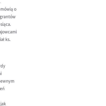
.
y mówią o
migrantów
siąca.
rajowcami
ał ks.
rdy
i
litewnym
zeń
 jak