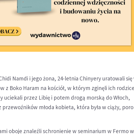
idi Namdi i jego żona, 24-letnia Chinyery uratowali się 
w z Boko Haram na kościół, w którym zginęli ich rodzice
y uciekali przez Libię i potem drogą morską do Włoch,
przewoźników młoda kobieta, która była w ciąży, poron
cami oboje znaleźli schronienie w seminarium w Fermo 