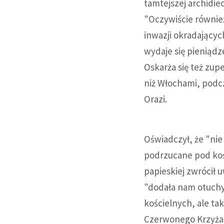
tamtejszej archidie
"Oczywiście również
inwazji okradającyc
wydaje się pieniądz
Oskarża się też zup
niż Włochami, podcza
Orazi.
Oświadczył, że "nie 
podrzucane pod koś
papieskiej zwrócił
"dodała nam otuchy
kościelnych, ale t
Czerwonego Krzyża i 