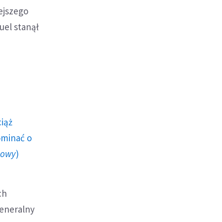
ejszego
uel stanął
ciąż
ominać o
howy
)
ch
generalny