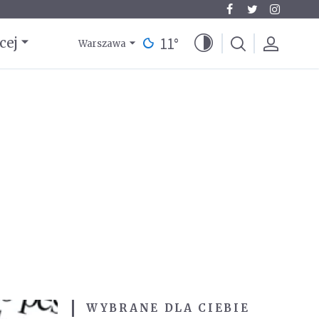
11
°
cej
Warszawa
WYBRANE DLA CIEBIE