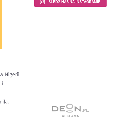
ŚLEDŹ NAS NA INSTAGRAMIE
w Nigerii
 i
iła.
w