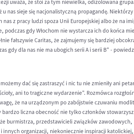
cezji uważa, że stoi za tym niewielka, odizolowana grupa
 u nas sieje się nacjonalistyczną propagandę. Niektórz
h nas z pracy ludzi spoza Unii Europejskiej albo że na i
e, podczas gdy Włochom nie wystarcza ich do końca mie
ełnie fałszywie Caritas, że zajmujemy się bardziej obcok
s gdy dla nas nie ma ubogich serii A i serii B" - powiedzi
możemy dać się zastraszyć i nic tu nie zmieniły ani peta
cioły, ani to tragiczne wydarzenie". Rozmówca rozgłośn
 uwagę, że na urządzonym po zabójstwie czuwaniu mod
 bardzo liczna obecność nie tylko członków stowarzys
akże burmistrza, przedstawicieli związków zawodowych,
innych organizacji, niekoniecznie inspiracji katolickiej,