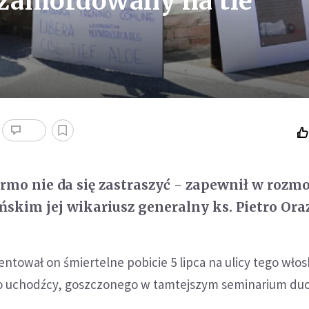
 zamordowany na tle
ermo nie da się zastraszyć - zapewnił w rozm
kim jej wikariusz generalny ks. Pietro Oraz
tował on śmiertelne pobicie 5 lipca na ulicy tego włos
ego uchodźcy, goszczonego w tamtejszym seminarium d