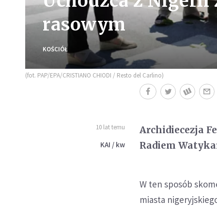
Uchodźca z Nigerii
rasowym
KOŚCIÓŁ
(fot. PAP/EPA/CRISTIANO CHIODI / Resto del Carlino)
10 lat temu
Archidiecezja F
Radiem Watykańs
KAI / kw
W ten sposób skomen
miasta nigeryjski