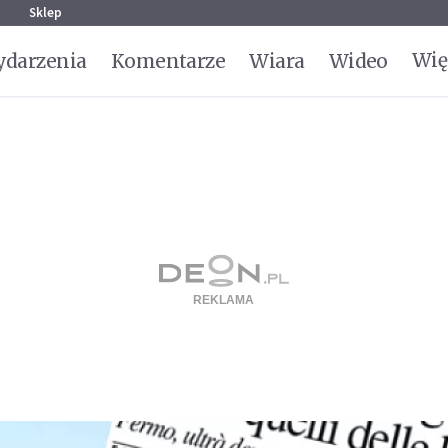
g
Sklep
Wię
darzenia
Komentarze
Wiara
Wideo