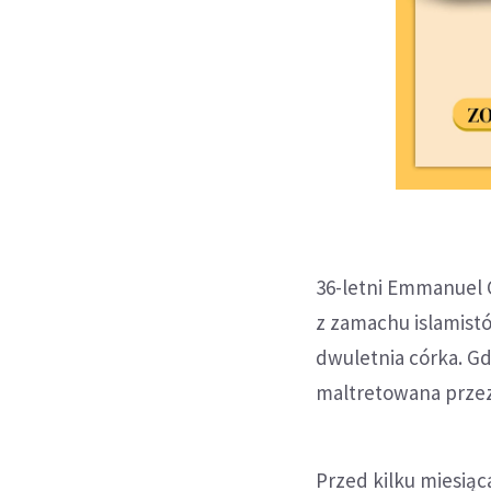
36-letni Emmanuel Ch
z zamachu islamistó
dwuletnia córka. Gd
maltretowana przez 
Przed kilku miesią