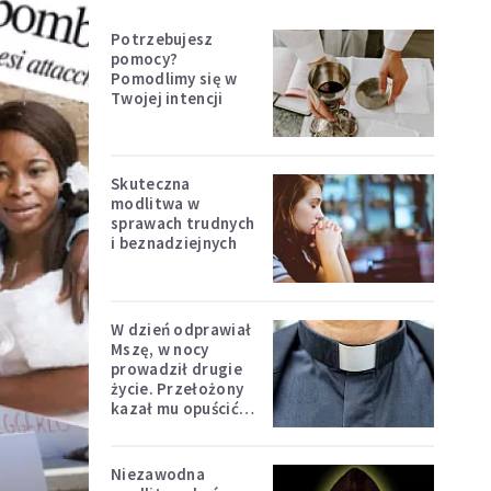
Potrzebujesz
pomocy?
Pomodlimy się w
Twojej intencji
Skuteczna
modlitwa w
sprawach trudnych
i beznadziejnych
W dzień odprawiał
Mszę, w nocy
prowadził drugie
życie. Przełożony
kazał mu opuścić
zakon
Niezawodna