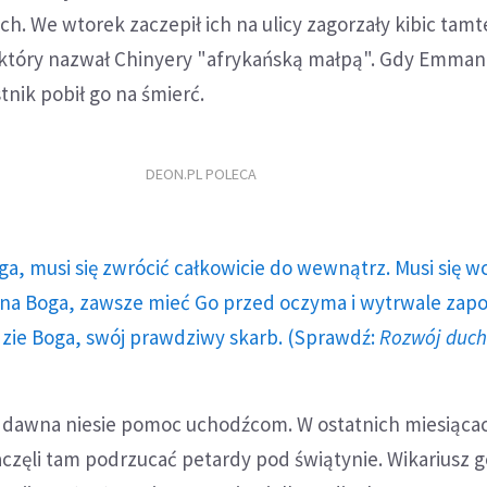
. We wtorek zaczepił ich na ulicy zagorzały kibic tamt
który nazwał Chinyery "afrykańską małpą". Gdy Emman
tnik pobił go na śmierć.
DEON.PL POLECA
ga, musi się zwrócić całkowicie do wewnątrz. Musi się w
a Boga, zawsze mieć Go przed oczyma i wytrwale zap
dzie Boga, swój prawdziwy skarb. (Sprawdź:
Rozwój duc
 dawna niesie pomoc uchodźcom. W ostatnich miesiąca
częli tam podrzucać petardy pod świątynie. Wikariusz 