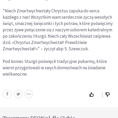
"Niech Zmartwychwstały Chrystus zapuka do serca
każdego z nas! Wszystkim wam serdecznie życzę wesołych
świąt, smacznej święconki i tych potraw, które poświęcimy
przez żywe połączenie się z naszym soborem katedralnym
po zakończeniu liturgii. Niech cały Wszechświat zaśpiewa
dziś: «Chrystus Zmartwychwstał! Prawdziwie
Zmartwychwstał!»" – życzył abp S. Szewczuk.
Pod koniec liturgii poświęcił tradycyjne pokarmy, które
wierni przygotowali w swych domostwach na śniadanie
wielkanocne.