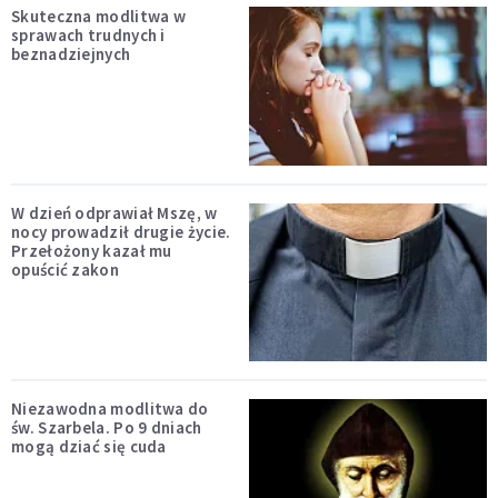
Skuteczna modlitwa w
sprawach trudnych i
beznadziejnych
W dzień odprawiał Mszę, w
nocy prowadził drugie życie.
Przełożony kazał mu
opuścić zakon
Niezawodna modlitwa do
św. Szarbela. Po 9 dniach
mogą dziać się cuda