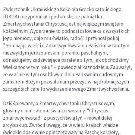
Zwierzchnik Ukraińskiego Kościoła Greckokatolickiego
(UKGK) przypomniał i podkreślił, że pamiątka
Zmartwychwstania Chrystusa jest największym świętem
kościelnym. Wydarzenie to podnosi człowieka z wszystkich
jego niemocy, daje mu światło, radość i przynosi pokój.
"Słuchając wieści o Zmartwychwstaniu Pańskim w tamtym
niezwykłym jerozolimskim poranku paschalnym,
odnajdujemy zadziwiające paralele z tym, jak obchodzimy
Wielkanoc w tym roku" – powiedział kaznodzieja. Zauważył,
że właśnie w tym osobliwym dniu Pan swoim cudownym
zamiarem Bożym pozwala nam przeżyć w najdrobniejszych
szczegółach całe to wydarzenie swego Zmartwychwstania.
Dziś śpiewamy o Zmartwychwstaniu Chrystusowym,
głosimy o nim całemu światu i wołamy: "Chrystus
zmartwychwstał!" z pustych świątyń – mówił dalej
arcybiskup. Zwrócił uwagę, że w wielu krajach władze
świeckie dosłownie opieczętowały na Paschę kościoły,