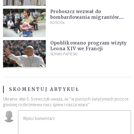
Proboszcz wezwał do
bombardowania migrantów.
"Masowy ogień przeciwko
KOŚCIÓŁ
najeźdźcom!"
Opublikowano program wizyty
Leona XIV we Francji
SERWIS PAPIESKI
SKOMENTUJ ARTYKUŁ
Ukraina: abp S. Szewczuk uważa, że "w pustych świątyniach jeszcze
głośniej rozbrzmiewa nasz śpiew i nasza wiara"