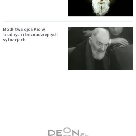
Modlitwa ojca Pio w
trudnych i beznadziejnych
sytuacjach