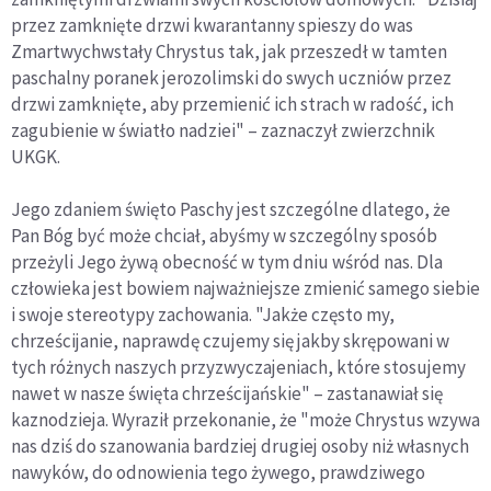
przez zamknięte drzwi kwarantanny spieszy do was
Zmartwychwstały Chrystus tak, jak przeszedł w tamten
paschalny poranek jerozolimski do swych uczniów przez
drzwi zamknięte, aby przemienić ich strach w radość, ich
zagubienie w światło nadziei" – zaznaczył zwierzchnik
UKGK.
Jego zdaniem święto Paschy jest szczególne dlatego, że
Pan Bóg być może chciał, abyśmy w szczególny sposób
przeżyli Jego żywą obecność w tym dniu wśród nas. Dla
człowieka jest bowiem najważniejsze zmienić samego siebie
i swoje stereotypy zachowania. "Jakże często my,
chrześcijanie, naprawdę czujemy się jakby skrępowani w
tych różnych naszych przyzwyczajeniach, które stosujemy
nawet w nasze święta chrześcijańskie" – zastanawiał się
kaznodzieja. Wyraził przekonanie, że "może Chrystus wzywa
nas dziś do szanowania bardziej drugiej osoby niż własnych
nawyków, do odnowienia tego żywego, prawdziwego