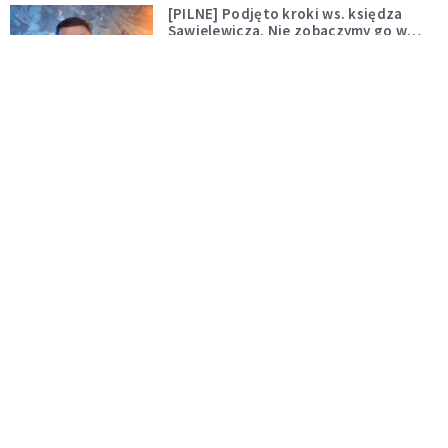
[PILNE] Podjęto kroki ws. księdza
Sawielewicza. Nie zobaczymy go w
mediach
WYDARZENIA