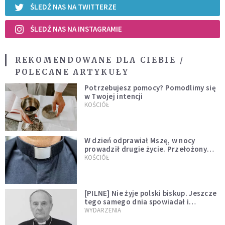
ŚLEDŹ NAS NA TWITTERZE
ŚLEDŹ NAS NA INSTAGRAMIE
REKOMENDOWANE DLA CIEBIE /
POLECANE ARTYKUŁY
Potrzebujesz pomocy? Pomodlimy się
w Twojej intencji
KOŚCIÓŁ
W dzień odprawiał Mszę, w nocy
prowadził drugie życie. Przełożony
kazał mu opuścić zakon
KOŚCIÓŁ
[PILNE] Nie żyje polski biskup. Jeszcze
tego samego dnia spowiadał i
sprawował Mszę świętą
WYDARZENIA