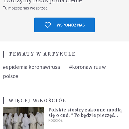
Tworzymy DEON.pl dla Ciebie
Tu możesz nas wesprzeć.
WSPOMÓŻ NAS
TEMATY W ARTYKULE
#epidemia koronawirusa
#koronawirus w
polsce
WIĘCEJ W:
KOŚCIÓŁ
Polskie siostry zakonne modlą
się o cud. "To będzie pieczęć
Pana Boga dla naszej wiary"
KOŚCIÓŁ