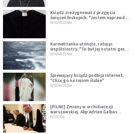
Ksiądz zrezygnował z przyjęcia
święceń biskupich. "Jestem naprawdę
niegodny"
WYDARZENIA
Karmelitanka utonęła, ratując
współsiostry. "To był jej ostatni gest
miłości"
WYDARZENIA
Śpiewający ksiądz podbija internet.
"Chcę go na swoim ślubie"
WYDARZENIA
[PILNE] Zmiany w archidiecezji
warszawskiej. Abp Adrian Galbas
wręczył dekrety nowym proboszczom
KOŚCIÓŁ