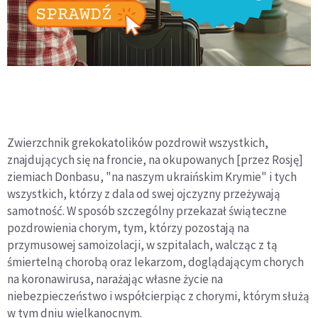
Zwierzchnik grekokatolików pozdrowił wszystkich,
znajdujących się na froncie, na okupowanych [przez Rosję]
ziemiach Donbasu, "na naszym ukraińskim Krymie" i tych
wszystkich, którzy z dala od swej ojczyzny przeżywają
samotność. W sposób szczególny przekazał świąteczne
pozdrowienia chorym, tym, którzy pozostają na
przymusowej samoizolacji, w szpitalach, walcząc z tą
śmiertelną chorobą oraz lekarzom, doglądającym chorych
na koronawirusa, narażając własne życie na
niebezpieczeństwo i współcierpiąc z chorymi, którym służą
w tym dniu wielkanocnym.