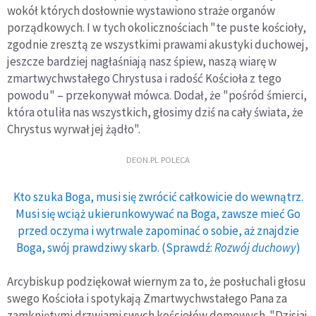
wokół których dosłownie wystawiono straże organów
porządkowych. I w tych okolicznościach "te puste kościoły,
zgodnie zresztą ze wszystkimi prawami akustyki duchowej,
jeszcze bardziej nagłaśniają nasz śpiew, naszą wiarę w
zmartwychwstałego Chrystusa i radość Kościoła z tego
powodu" – przekonywał mówca. Dodał, że "pośród śmierci,
która otuliła nas wszystkich, głosimy dziś na cały świata, że
Chrystus wyrwał jej żądło".
DEON.PL POLECA
Kto szuka Boga, musi się zwrócić całkowicie do wewnątrz.
Musi się wciąż ukierunkowywać na Boga, zawsze mieć Go
przed oczyma i wytrwale zapominać o sobie, aż znajdzie
Boga, swój prawdziwy skarb. (Sprawdź:
Rozwój duchowy
)
Arcybiskup podziękował wiernym za to, że posłuchali głosu
swego Kościoła i spotykają Zmartwychwstałego Pana za
zamkniętymi drzwiami swych kościołów domowych. "Dzisiaj