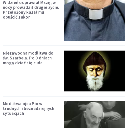
W dzień odprawiał Mszę, w
nocy prowadził drugie życie.
Przełożony kazał mu
opuścić zakon
Niezawodna modlitwa do
św. Szarbela. Po 9 dniach
mogą dziać się cuda
Modlitwa ojca Pio w
trudnych i beznadziejnych
sytuacjach