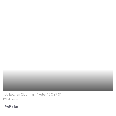
(fot. Eoghan OLionnain / Foter / CC BY-SA)
12 lat temu
PAP / kn