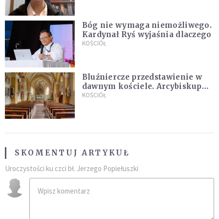
Bóg nie wymaga niemożliwego.
Kardynał Ryś wyjaśnia dlaczego
KOŚCIÓŁ
Bluźniercze przedstawienie w
dawnym kościele. Arcybiskup
stanowczo reaguje
KOŚCIÓŁ
SKOMENTUJ ARTYKUŁ
Uroczystości ku czci bł. Jerzego Popiełuszki