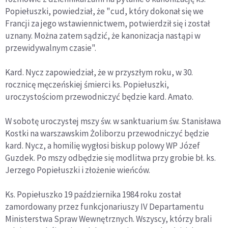
Popiełuszki, powiedział, że "cud, który dokonał się we
Francji za jego wstawiennictwem, potwierdził się i został
uznany. Można zatem sądzić, że kanonizacja nastąpi w
przewidywalnym czasie".
Kard. Nycz zapowiedział, że w przyszłym roku, w 30.
rocznicę męczeńskiej śmierci ks. Popiełuszki,
uroczystościom przewodniczyć będzie kard. Amato.
W sobotę uroczystej mszy św. w sanktuarium św. Stanisława
Kostki na warszawskim Żoliborzu przewodniczyć będzie
kard. Nycz, a homilię wygłosi biskup polowy WP Józef
Guzdek. Po mszy odbędzie się modlitwa przy grobie bł. ks.
Jerzego Popiełuszki i złożenie wieńców.
Ks. Popiełuszko 19 października 1984 roku został
zamordowany przez funkcjonariuszy IV Departamentu
Ministerstwa Spraw Wewnętrznych. Wszyscy, którzy brali