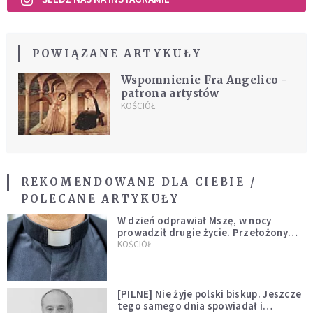
POWIĄZANE ARTYKUŁY
Wspomnienie Fra Angelico -
patrona artystów
KOŚCIÓŁ
REKOMENDOWANE DLA CIEBIE /
POLECANE ARTYKUŁY
W dzień odprawiał Mszę, w nocy
prowadził drugie życie. Przełożony
kazał mu opuścić zakon
KOŚCIÓŁ
[PILNE] Nie żyje polski biskup. Jeszcze
tego samego dnia spowiadał i