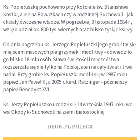
Ks. Popiełuszkę pochowano przy kościele św. Stanisława
Kostki, a nie na Powązkach czy w rodzinnej Suchowoli - jak
chciały ówczesne władze. W pogrzebie, 3 listopada 1984 r.,
wzięło udział ok. 800 tys. wiernych oraz blisko tysiąc księży.
Od dnia pogrzebu ks. Jerzego Popiełuszki jego grób stał się
miejscem masowych pielgrzymek i modlitwy - odwiedziło
go blisko 18 mln osób. Sława świętości i męczeństwa
rozszerzała się nie tylko na Polskę, ale i na cały świat i trwa
nadal. Przy grobie ks. Popiełuszki modlił się w 1987 roku
papież Jan Paweł II, a 2005 r. kard. Ratzinger - późniejszy
papież Benedykt XVI.
Ks. Jerzy Popiełuszko urodził się 14 września 1947 roku we
wsi Okopy k/Suchowoli na ziemi białostockiej.
DEON.PL POLECA