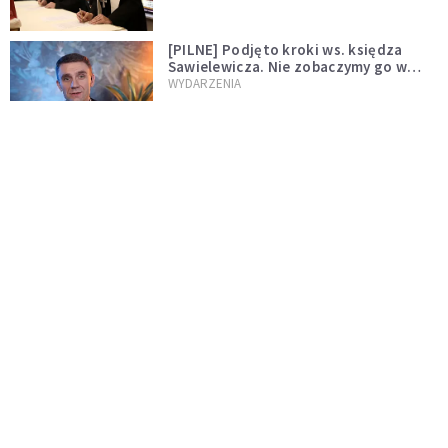
[PILNE] Podjęto kroki ws. księdza
Sawielewicza. Nie zobaczymy go w
mediach
WYDARZENIA
Czy Kościół czeka pęknięcie? Spór o
Tradycję narasta
KOŚCIÓŁ