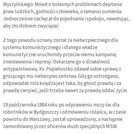
Wyszyńskiego. Mówił o bolesnych problemach deptania
praw ludzkich, godności człowieka, o łamaniu sumienia.
Jednocześnie zachęcał do pojednania i spokoju, nawołując,
aby zło dobrem zwyciężać.
Z tego powodu uznany został za niebezpiecznego dla
systemu komunistycznego i dlatego władze
komunistyczne uruchomiły przeciw niemu kampanię
zniesławienia i represji. Oskarżano go o działalność
antypaństwową. Ks. Popiełuszko zdawał sobie sprawę z
grożącego mu niebezpieczeństwa. Gdy go ostrzegano,
odpowiadał: rola księdza jest taka, by głosić prawdę i za
prawdę cierpieć, jeśli trzeba nawet za prawdę oddać życie.
19 października 1984 roku po odprawieniu mszy św. dla
robotników w Bydgoszczy i odmówieniu różańca, w czasie
powrotu do Warszawy, został uprowadzony, a następnie
zamordowany przez oficerów służb specjalnych MSW.