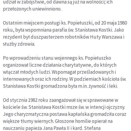
udział w zabójstwie, od dawna są już na wolności; ich
przełożonych uniewinniono.
Ostatnim miejscem posługi ks. Popiełuszki, od 20 maja 1980
roku, była wspomniana parafia św. Stanisława Kostki. Jako
rezydent był duszpasterzem robotników Huty Warszawa i
służby zdrowia.
Po wprowadzeniu stanu wojennego ks. Popiełuszko
organizował liczne działania charytatywne, do których
włączał młodych ludzi. Wspomagał prześladowanych i
internowanych oraz ich rodziny. W podziemiach kościoła św.
Stanisława Kostki gromadzona była m.in. żywność i leki.
Od stycznia 1982 roku zaangażował się w sprawowane w
kościele św. Stanisława Kostki msze św. w intencji ojczyzny.
Jego charyzmatyczna postawa kapłańska gromadziła coraz
większe tłumy wiernych. Głoszone homilie opierał na
nauczaniu papieża Jana Pawła II i kard. Stefana