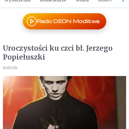
Radio DEON Modlitwa
Uroczystości ku czci bł. Jerzego
Popiełuszki
KOŚCIÓŁ