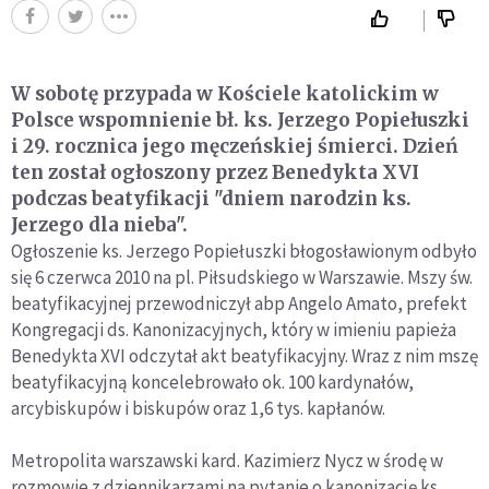
W sobotę przypada w Kościele katolickim w
Polsce wspomnienie bł. ks. Jerzego Popiełuszki
i 29. rocznica jego męczeńskiej śmierci. Dzień
ten został ogłoszony przez Benedykta XVI
podczas beatyfikacji "dniem narodzin ks.
Jerzego dla nieba".
Ogłoszenie ks. Jerzego Popiełuszki błogosławionym odbyło
się 6 czerwca 2010 na pl. Piłsudskiego w Warszawie. Mszy św.
beatyfikacyjnej przewodniczył abp Angelo Amato, prefekt
Kongregacji ds. Kanonizacyjnych, który w imieniu papieża
Benedykta XVI odczytał akt beatyfikacyjny. Wraz z nim mszę
beatyfikacyjną koncelebrowało ok. 100 kardynałów,
arcybiskupów i biskupów oraz 1,6 tys. kapłanów.
Metropolita warszawski kard. Kazimierz Nycz w środę w
rozmowie z dziennikarzami na pytanie o kanonizację ks.