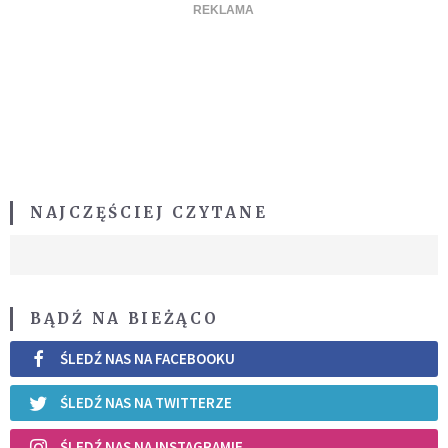
NAJCZĘŚCIEJ CZYTANE
BĄDŹ NA BIEŻĄCO
ŚLEDŹ NAS NA FACEBOOKU
ŚLEDŹ NAS NA TWITTERZE
ŚLEDŹ NAS NA INSTAGRAMIE