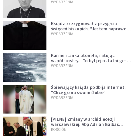
sprawował Mszę świętą
WYDARZENIA
Ksiądz zrezygnował z przyjęcia
święceń biskupich. "Jestem naprawdę
niegodny"
WYDARZENIA
Karmelitanka utonęła, ratując
współsiostry. "To był jej ostatni gest
miłości"
WYDARZENIA
Śpiewający ksiądz podbija internet.
"Chcę go na swoim ślubie"
WYDARZENIA
[PILNE] Zmiany w archidiecezji
warszawskiej. Abp Adrian Galbas
wręczył dekrety nowym proboszczom
KOŚCIÓŁ