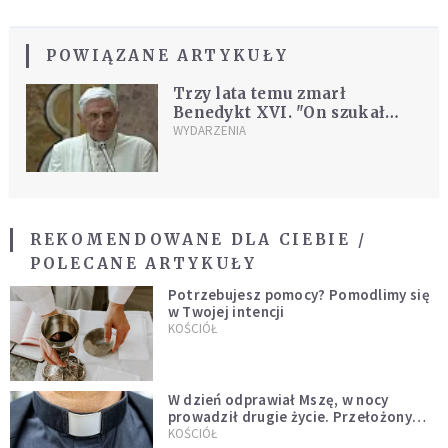
POWIĄZANE ARTYKUŁY
Trzy lata temu zmarł
Benedykt XVI. "On szukał
oblicza Boga"
WYDARZENIA
REKOMENDOWANE DLA CIEBIE /
POLECANE ARTYKUŁY
Potrzebujesz pomocy? Pomodlimy się
w Twojej intencji
KOŚCIÓŁ
W dzień odprawiał Mszę, w nocy
prowadził drugie życie. Przełożony
kazał mu opuścić zakon
KOŚCIÓŁ