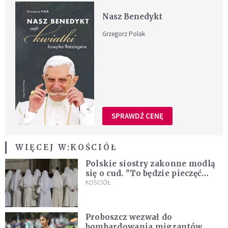
Nasz Benedykt
Grzegorz Polak
SPRAWDŹ CENĘ
WIĘCEJ W:
KOŚCIÓŁ
Polskie siostry zakonne modlą
się o cud. "To będzie pieczęć
Pana Boga dla naszej wiary"
KOŚCIÓŁ
Proboszcz wezwał do
bombardowania migrantów.