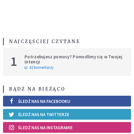
NAJCZĘŚCIEJ CZYTANE
1
Potrzebujesz pomocy? Pomodlimy się w Twojej
intencji
62 komentarzy
BĄDŹ NA BIEŻĄCO
ŚLEDŹ NAS NA FACEBOOKU
ŚLEDŹ NAS NA TWITTERZE
ŚLEDŹ NAS NA INSTAGRAMIE