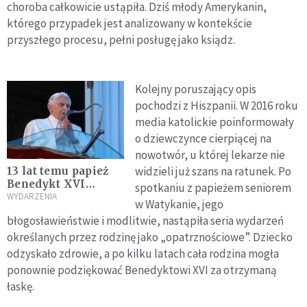
choroba całkowicie ustąpiła. Dziś młody Amerykanin,
którego przypadek jest analizowany w kontekście
przyszłego procesu, pełni posługę jako ksiądz.
Kolejny poruszający opis
pochodzi z Hiszpanii. W 2016 roku
media katolickie poinformowały
o dziewczynce cierpiącej na
nowotwór, u której lekarze nie
widzieli już szans na ratunek. Po
13 lat temu papież
Benedykt XVI
spotkaniu z papieżem seniorem
abdykował ze
WYDARZENIA
w Watykanie, jego
stanowiska. Tego
błogosławieństwie i modlitwie, nastąpiła seria wydarzeń
dnia świat
określanych przez rodzinę jako „opatrznościowe”. Dziecko
wstrzymał oddech
odzyskało zdrowie, a po kilku latach cała rodzina mogła
ponownie podziękować Benedyktowi XVI za otrzymaną
łaskę.