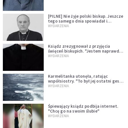
[PILNE] Nie żyje polski biskup. Jeszcze
tego samego dnia spowiadał i
sprawował Mszę świętą
WYDARZENIA
Ksiądz zrezygnował z przyjęcia
święceń biskupich. "Jestem naprawdę
niegodny"
WYDARZENIA
Karmelitanka utonęła, ratując
współsiostry. "To był jej ostatni gest
miłości"
WYDARZENIA
Śpiewający ksiądz podbija internet.
"Chcę go na swoim ślubie"
WYDARZENIA