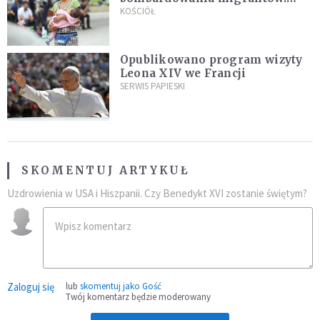
"Masowy ogień przeciwko
KOŚCIÓŁ
najeźdźcom!"
Opublikowano program wizyty
Leona XIV we Francji
SERWIS PAPIESKI
SKOMENTUJ ARTYKUŁ
Uzdrowienia w USA i Hiszpanii. Czy Benedykt XVI zostanie świętym?
Zaloguj się
lub
skomentuj jako Gość
Twój komentarz będzie moderowany