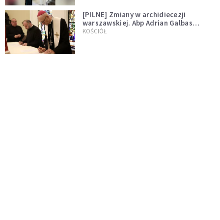
[PILNE] Zmiany w archidiecezji
warszawskiej. Abp Adrian Galbas
wręczył dekrety nowym proboszczom
KOŚCIÓŁ
[PILNE] Podjęto kroki ws. księdza
Sawielewicza. Nie zobaczymy go w
mediach
WYDARZENIA