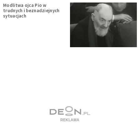
Modlitwa ojca Pio w
trudnych i beznadziejnych
sytuacjach