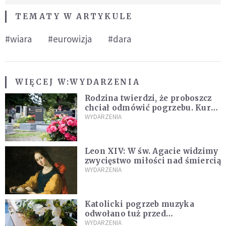
TEMATY W ARTYKULE
#wiara
#eurowizja
#dara
WIĘCEJ W:
WYDARZENIA
Rodzina twierdzi, że proboszcz
chciał odmówić pogrzebu. Kuria
zapowiada wyjaśnienia
WYDARZENIA
Leon XIV: W św. Agacie widzimy
zwycięstwo miłości nad śmiercią
WYDARZENIA
Katolicki pogrzeb muzyka
odwołano tuż przed
uroczystością. Powodem była
WYDARZENIA