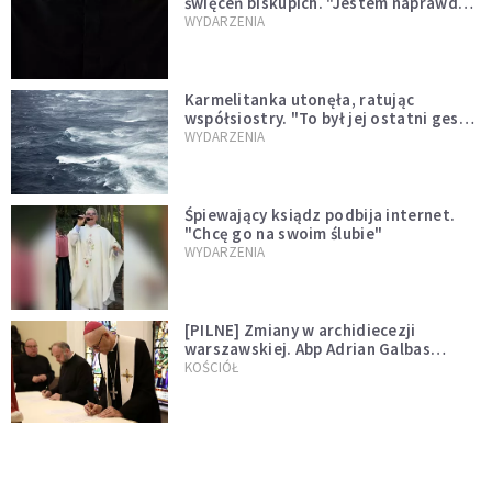
święceń biskupich. "Jestem naprawdę
niegodny"
WYDARZENIA
Karmelitanka utonęła, ratując
współsiostry. "To był jej ostatni gest
miłości"
WYDARZENIA
Śpiewający ksiądz podbija internet.
"Chcę go na swoim ślubie"
WYDARZENIA
[PILNE] Zmiany w archidiecezji
warszawskiej. Abp Adrian Galbas
wręczył dekrety nowym proboszczom
KOŚCIÓŁ
[PILNE] Podjęto kroki ws. księdza
Sawielewicza. Nie zobaczymy go w
mediach
WYDARZENIA