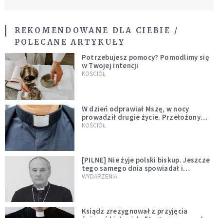
REKOMENDOWANE DLA CIEBIE /
POLECANE ARTYKUŁY
Potrzebujesz pomocy? Pomodlimy się
w Twojej intencji
KOŚCIÓŁ
W dzień odprawiał Mszę, w nocy
prowadził drugie życie. Przełożony
kazał mu opuścić zakon
KOŚCIÓŁ
[PILNE] Nie żyje polski biskup. Jeszcze
tego samego dnia spowiadał i
sprawował Mszę świętą
WYDARZENIA
Ksiądz zrezygnował z przyjęcia