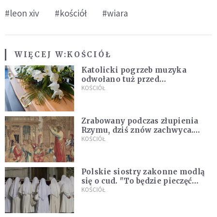
#leon xiv
#kościół
#wiara
WIĘCEJ W:
KOŚCIÓŁ
Katolicki pogrzeb muzyka
odwołano tuż przed
uroczystością. Powodem była
KOŚCIÓŁ
przynależność do masonerii
Zrabowany podczas złupienia
Rzymu, dziś znów zachwyca.
Wyjątkowy arras w Castel
KOŚCIÓŁ
Gandolfo
Polskie siostry zakonne modlą
się o cud. "To będzie pieczęć
Pana Boga dla naszej wiary"
KOŚCIÓŁ