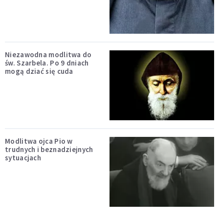
Niezawodna modlitwa do
św. Szarbela. Po 9 dniach
mogą dziać się cuda
Modlitwa ojca Pio w
trudnych i beznadziejnych
sytuacjach