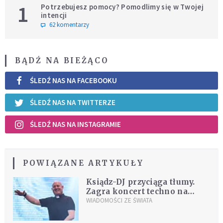
1
Potrzebujesz pomocy? Pomodlimy się w Twojej
intencji
62 komentarzy
BĄDŹ NA BIEŻĄCO
ŚLEDŹ NAS NA FACEBOOKU
ŚLEDŹ NAS NA TWITTERZE
ŚLEDŹ NAS NA INSTAGRAMIE
POWIĄZANE ARTYKUŁY
Ksiądz-DJ przyciąga tłumy.
Zagra koncert techno na
arenie walk byków w
WIADOMOŚCI ZE ŚWIATA
Madrycie