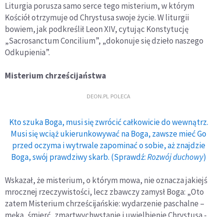
Liturgia porusza samo serce tego misterium, w którym
Kościół otrzymuje od Chrystusa swoje życie. W liturgii
bowiem, jak podkreślił Leon XIV, cytując Konstytucję
„Sacrosanctum Concilium”, „dokonuje się dzieło naszego
Odkupienia”.
Misterium chrześcijaństwa
DEON.PL POLECA
Kto szuka Boga, musi się zwrócić całkowicie do wewnątrz.
Musi się wciąż ukierunkowywać na Boga, zawsze mieć Go
przed oczyma i wytrwale zapominać o sobie, aż znajdzie
Boga, swój prawdziwy skarb. (Sprawdź:
Rozwój duchowy
)
Wskazał, że misterium, o którym mowa, nie oznacza jakiejś
mrocznej rzeczywistości, lecz zbawczy zamysł Boga: „Oto
zatem Misterium chrześcijańskie: wydarzenie paschalne –
męka, śmierć, zmartwychwstanie i uwielbienie Chrystusa -