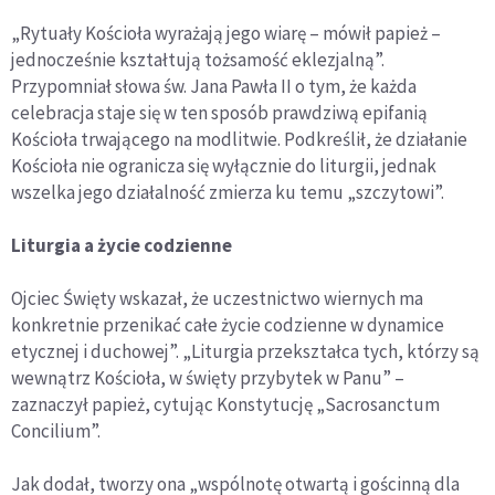
„Rytuały Kościoła wyrażają jego wiarę – mówił papież –
jednocześnie kształtują tożsamość eklezjalną”.
Przypomniał słowa św. Jana Pawła II o tym, że każda
celebracja staje się w ten sposób prawdziwą epifanią
Kościoła trwającego na modlitwie. Podkreślił, że działanie
Kościoła nie ogranicza się wyłącznie do liturgii, jednak
wszelka jego działalność zmierza ku temu „szczytowi”.
Liturgia a życie codzienne
Ojciec Święty wskazał, że uczestnictwo wiernych ma
konkretnie przenikać całe życie codzienne w dynamice
etycznej i duchowej”. „Liturgia przekształca tych, którzy są
wewnątrz Kościoła, w święty przybytek w Panu” –
zaznaczył papież, cytując Konstytucję „Sacrosanctum
Concilium”.
Jak dodał, tworzy ona „wspólnotę otwartą i gościnną dla