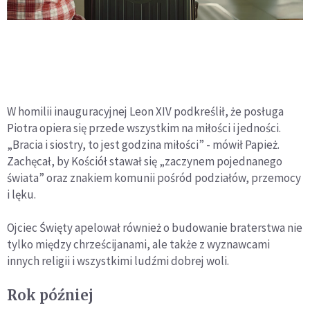
W homilii inauguracyjnej Leon XIV podkreślił, że posługa
Piotra opiera się przede wszystkim na miłości i jedności.
„Bracia i siostry, to jest godzina miłości” - mówił Papież.
Zachęcał, by Kościół stawał się „zaczynem pojednanego
świata” oraz znakiem komunii pośród podziałów, przemocy
i lęku.
Ojciec Święty apelował również o budowanie braterstwa nie
tylko między chrześcijanami, ale także z wyznawcami
innych religii i wszystkimi ludźmi dobrej woli.
Rok później