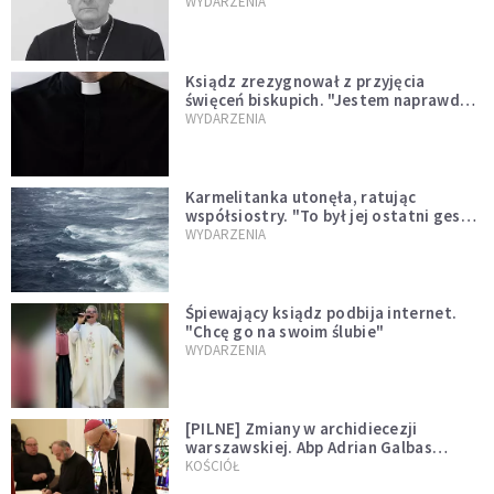
sprawował Mszę świętą
WYDARZENIA
Ksiądz zrezygnował z przyjęcia
święceń biskupich. "Jestem naprawdę
niegodny"
WYDARZENIA
Karmelitanka utonęła, ratując
współsiostry. "To był jej ostatni gest
miłości"
WYDARZENIA
Śpiewający ksiądz podbija internet.
"Chcę go na swoim ślubie"
WYDARZENIA
[PILNE] Zmiany w archidiecezji
warszawskiej. Abp Adrian Galbas
wręczył dekrety nowym proboszczom
KOŚCIÓŁ