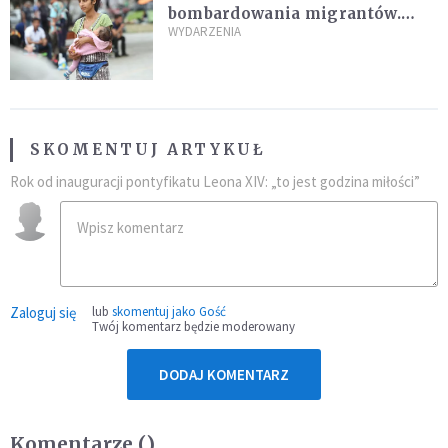
bombardowania migrantów.
"Masowy ogień przeciwko
WYDARZENIA
najeźdźcom!"
SKOMENTUJ ARTYKUŁ
Rok od inauguracji pontyfikatu Leona XIV: „to jest godzina miłości”
Zaloguj się
lub
skomentuj jako Gość
Twój komentarz będzie moderowany
DODAJ KOMENTARZ
Komentarze (
)