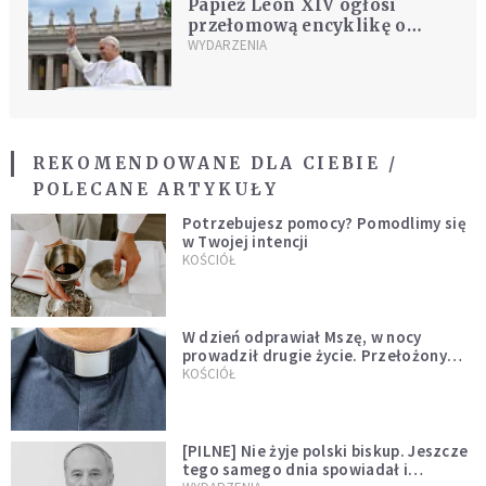
Papież Leon XIV ogłosi
przełomową encyklikę o
sztucznej inteligencji
WYDARZENIA
REKOMENDOWANE DLA CIEBIE /
POLECANE ARTYKUŁY
Potrzebujesz pomocy? Pomodlimy się
w Twojej intencji
KOŚCIÓŁ
W dzień odprawiał Mszę, w nocy
prowadził drugie życie. Przełożony
kazał mu opuścić zakon
KOŚCIÓŁ
[PILNE] Nie żyje polski biskup. Jeszcze
tego samego dnia spowiadał i