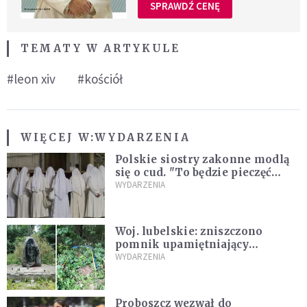
SPRAWDŹ CENĘ
TEMATY W ARTYKULE
#leon xiv
#kościół
WIĘCEJ W:
WYDARZENIA
Polskie siostry zakonne modlą
się o cud. "To będzie pieczęć
Pana Boga dla naszej wiary"
WYDARZENIA
Woj. lubelskie: zniszczono
pomnik upamiętniający
żołnierzy UPA. Ambasada
WYDARZENIA
Ukrainy reaguje
Proboszcz wezwał do