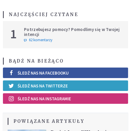
NAJCZĘŚCIEJ CZYTANE
1
Potrzebujesz pomocy? Pomodlimy się w Twojej
intencji
62 komentarzy
BĄDŹ NA BIEŻĄCO
ŚLEDŹ NAS NA FACEBOOKU
ŚLEDŹ NAS NA TWITTERZE
ŚLEDŹ NAS NA INSTAGRAMIE
POWIĄZANE ARTYKUŁY