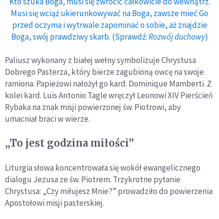
Kto szuka Boga, musi się zwrócić całkowicie do wewnątrz.
Musi się wciąż ukierunkowywać na Boga, zawsze mieć Go
przed oczyma i wytrwale zapominać o sobie, aż znajdzie
Boga, swój prawdziwy skarb. (Sprawdź:
Rozwój duchowy
)
Paliusz wykonany z białej wełny symbolizuje Chrystusa
Dobrego Pasterza, który bierze zagubioną owcę na swoje
ramiona. Papieżowi nałożył go kard. Dominique Mamberti. Z
kolei kard. Luis Antonio Tagle wręczył Leonowi XIV Pierścień
Rybaka na znak misji powierzonej św. Piotrowi, aby
umacniał braci w wierze.
„To jest godzina miłości”
Liturgia słowa koncentrowała się wokół ewangelicznego
dialogu Jezusa ze św. Piotrem. Trzykrotne pytanie
Chrystusa: „Czy miłujesz Mnie?” prowadziło do powierzenia
Apostołowi misji pasterskiej.