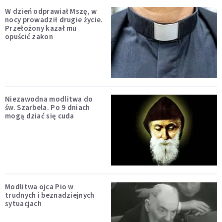
W dzień odprawiał Mszę, w
nocy prowadził drugie życie.
Przełożony kazał mu
opuścić zakon
Niezawodna modlitwa do
św. Szarbela. Po 9 dniach
mogą dziać się cuda
Modlitwa ojca Pio w
trudnych i beznadziejnych
sytuacjach