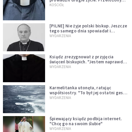
kazał mu opuścić zakon
KOŚCIÓŁ
[PILNE] Nie żyje polski biskup. Jeszcze
tego samego dnia spowiadał i
sprawował Mszę świętą
WYDARZENIA
Ksiądz zrezygnował z przyjęcia
święceń biskupich. "Jestem naprawdę
niegodny"
WYDARZENIA
Karmelitanka utonęła, ratując
współsiostry. "To był jej ostatni gest
miłości"
WYDARZENIA
Śpiewający ksiądz podbija internet.
"Chcę go na swoim ślubie"
WYDARZENIA