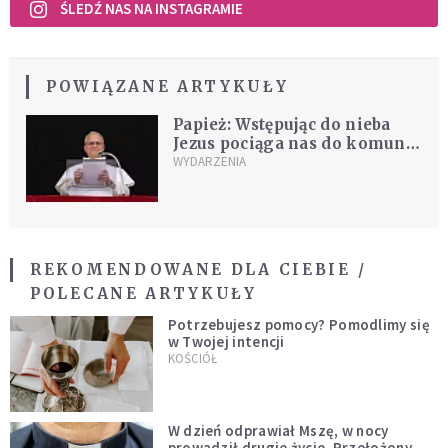
ŚLEDŹ NAS NA INSTAGRAMIE
POWIĄZANE ARTYKUŁY
Papież: Wstępując do nieba
Jezus pociąga nas do komunii
z Ojcem
WYDARZENIA
REKOMENDOWANE DLA CIEBIE /
POLECANE ARTYKUŁY
Potrzebujesz pomocy? Pomodlimy się
w Twojej intencji
KOŚCIÓŁ
W dzień odprawiał Mszę, w nocy
prowadził drugie życie. Przełożony