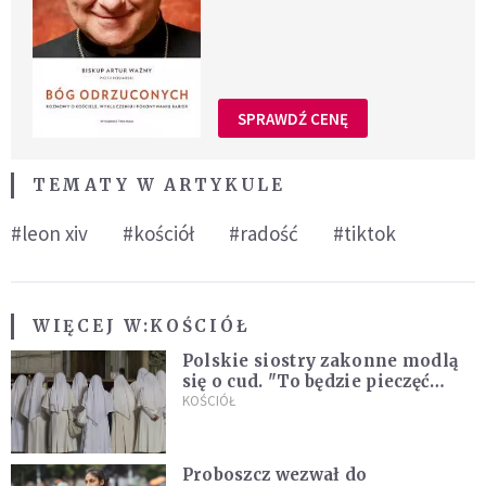
SPRAWDŹ CENĘ
TEMATY W ARTYKULE
#leon xiv
#kościół
#radość
#tiktok
WIĘCEJ W:
KOŚCIÓŁ
Polskie siostry zakonne modlą
się o cud. "To będzie pieczęć
Pana Boga dla naszej wiary"
KOŚCIÓŁ
Proboszcz wezwał do