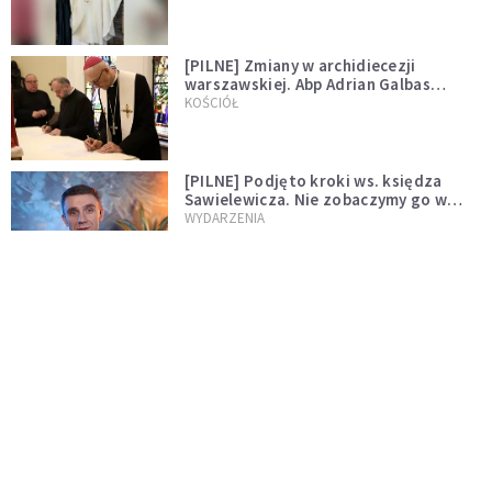
[PILNE] Zmiany w archidiecezji
warszawskiej. Abp Adrian Galbas
wręczył dekrety nowym proboszczom
KOŚCIÓŁ
[PILNE] Podjęto kroki ws. księdza
Sawielewicza. Nie zobaczymy go w
mediach
WYDARZENIA