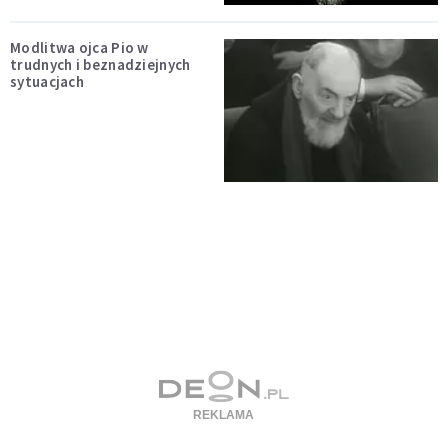
Modlitwa ojca Pio w
trudnych i beznadziejnych
sytuacjach