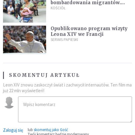
bombardowania migrantów.
"Masowy ogień przeciwko
KOŚCIÓŁ
najeźdźcom!"
Opublikowano program wizyty
Leona XIV we Francji
SERWIS PAPIESKI
SKOMENTUJ ARTYKUŁ
Leon XIV znowu zaskoczył świat i zachwycił internautów. Ten film ma
już 22 mln wyświetleń!
Zaloguj się
lub
skomentuj jako Gość
Twój komentarz będzie moderowany