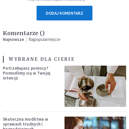
DODAJ KOMENTARZ
Komentarze (
)
Najnowsze
Najpopularniejsze
WYBRANE DLA CIEBIE
Potrzebujesz pomocy?
Pomodlimy się w Twojej
intencji
Skuteczna modlitwa w
sprawach trudnych i
beznadziejnych