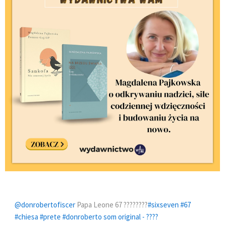
@donrobertofiscer
Papa Leone 67 ????????
#sixseven
#67
#chiesa
#prete
#donroberto
som original - ????