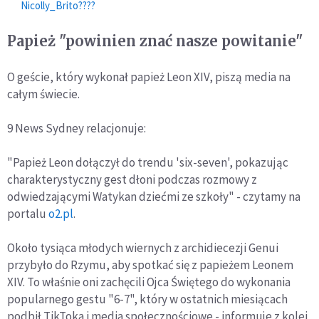
Nicolly_Brito????
Papież "powinien znać nasze powitanie"
O geście, który wykonał papież Leon XIV, piszą media na
całym świecie.
9 News Sydney relacjonuje:
"Papież Leon dołączył do trendu 'six-seven', pokazując
charakterystyczny gest dłoni podczas rozmowy z
odwiedzającymi Watykan dziećmi ze szkoły" - czytamy na
portalu
o2.pl
.
Około tysiąca młodych wiernych z archidiecezji Genui
przybyło do Rzymu, aby spotkać się z papieżem Leonem
XIV. To właśnie oni zachęcili Ojca Świętego do wykonania
popularnego gestu "6-7", który w ostatnich miesiącach
podbił TikToka i media społecznościowe - informuje z kolei