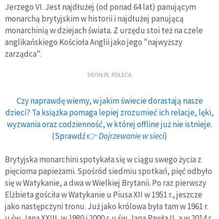
Jerzego VI. Jest najdłużej (od ponad 64 lat) panującym
monarchą brytyjskim w historii i najdłużej panującą
monarchinią w dziejach świata. Z urzędu stoi też na czele
anglikańskiego Kościoła Anglii jako jego "najwyższy
zarządca".
DEON.PL POLECA
Czy naprawdę wiemy, w jakim świecie dorastają nasze
dzieci? Ta książka pomaga lepiej zrozumieć ich relacje, lęki,
wyzwania oraz codzienność, w której offline już nie istnieje.
(Sprawdź 👉
Dojrzewanie w sieci
)
Brytyjska monarchini spotykała się w ciągu swego życia z
pięcioma papieżami. Spośród siedmiu spotkań, pięć odbyło
się w Watykanie, a dwa w Wielkiej Brytanii. Po raz pierwszy
Elżbieta gościła w Watykanie u Piusa XII w 1951 r., jeszcze
jako następczyni tronu. Już jako królowa była tam w 1961 r.
u św. Jana XXIII, w 1980 i 2000 r. u św. Jana Pawła II, a w 2014 r.