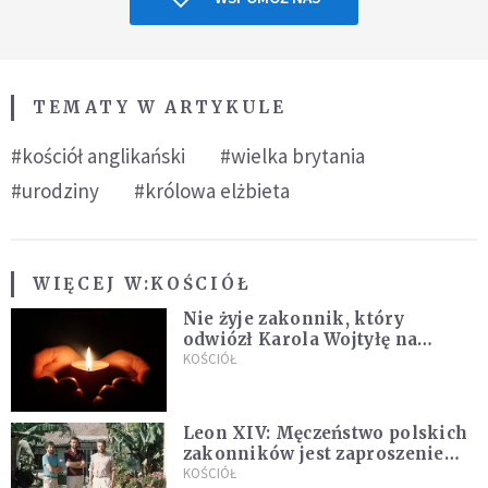
TEMATY W ARTYKULE
#kościół anglikański
#wielka brytania
#urodziny
#królowa elżbieta
WIĘCEJ W:
KOŚCIÓŁ
Nie żyje zakonnik, który
odwiózł Karola Wojtyłę na
konklawe. Jan Paweł II nazywał
KOŚCIÓŁ
go "winowajcą"
Leon XIV: Męczeństwo polskich
zakonników jest zaproszeniem
do jedności i misji całego
KOŚCIÓŁ