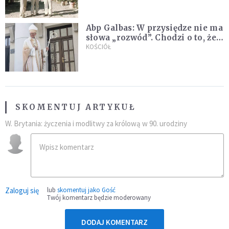
Kościoła
Abp Galbas: W przysiędze nie ma
słowa „rozwód”. Chodzi o to, że
„cię nie opuszczę”
KOŚCIÓŁ
SKOMENTUJ ARTYKUŁ
W. Brytania: życzenia i modlitwy za królową w 90. urodziny
Zaloguj się
lub
skomentuj jako Gość
Twój komentarz będzie moderowany
DODAJ KOMENTARZ