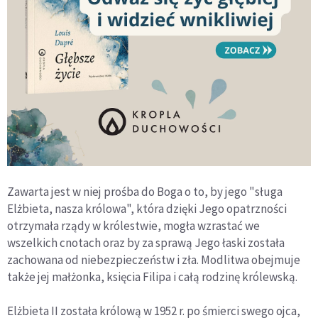
Zawarta jest w niej prośba do Boga o to, by jego "sługa
Elżbieta, nasza królowa", która dzięki Jego opatrzności
otrzymała rządy w królestwie, mogła wzrastać we
wszelkich cnotach oraz by za sprawą Jego łaski została
zachowana od niebezpieczeństw i zła. Modlitwa obejmuje
także jej małżonka, księcia Filipa i całą rodzinę królewską.
Elżbieta II została królową w 1952 r. po śmierci swego ojca,