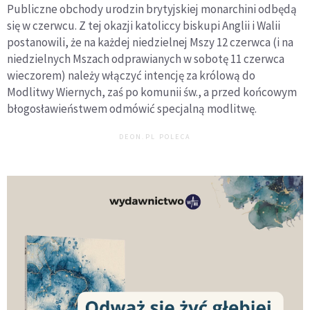
Publiczne obchody urodzin brytyjskiej monarchini odbędą
się w czerwcu. Z tej okazji katoliccy biskupi Anglii i Walii
postanowili, że na każdej niedzielnej Mszy 12 czerwca (i na
niedzielnych Mszach odprawianych w sobotę 11 czerwca
wieczorem) należy włączyć intencję za królową do
Modlitwy Wiernych, zaś po komunii św., a przed końcowym
błogosławieństwem odmówić specjalną modlitwę.
DEON.PL POLECA