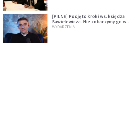
[PILNE] Podjęto kroki ws. księdza
Sawielewicza. Nie zobaczymy go w
mediach
WYDARZENIA