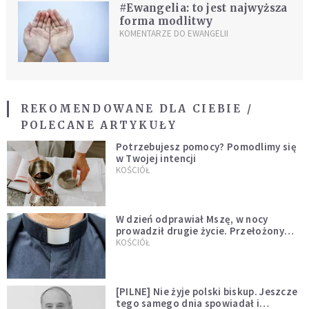
#Ewangelia: to jest najwyższa
forma modlitwy
KOMENTARZE DO EWANGELII
REKOMENDOWANE DLA CIEBIE /
POLECANE ARTYKUŁY
Potrzebujesz pomocy? Pomodlimy się
w Twojej intencji
KOŚCIÓŁ
W dzień odprawiał Mszę, w nocy
prowadził drugie życie. Przełożony
kazał mu opuścić zakon
KOŚCIÓŁ
[PILNE] Nie żyje polski biskup. Jeszcze
tego samego dnia spowiadał i