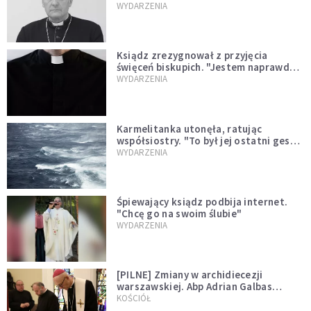
sprawował Mszę świętą
WYDARZENIA
Ksiądz zrezygnował z przyjęcia
święceń biskupich. "Jestem naprawdę
niegodny"
WYDARZENIA
Karmelitanka utonęła, ratując
współsiostry. "To był jej ostatni gest
miłości"
WYDARZENIA
Śpiewający ksiądz podbija internet.
"Chcę go na swoim ślubie"
WYDARZENIA
[PILNE] Zmiany w archidiecezji
warszawskiej. Abp Adrian Galbas
wręczył dekrety nowym proboszczom
KOŚCIÓŁ