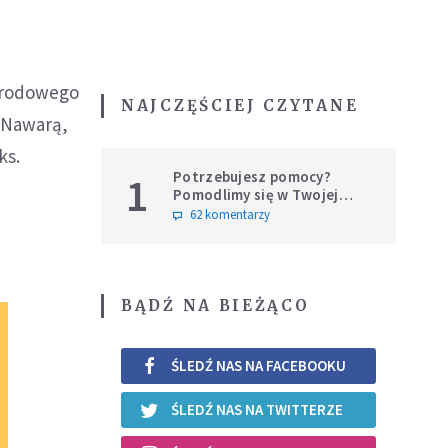
narodowego
NAJCZĘŚCIEJ CZYTANE
 Nawarą,
ks.
Potrzebujesz pomocy?
1
Pomodlimy się w Twojej
intencji
62 komentarzy
BĄDŹ NA BIEŻĄCO
ŚLEDŹ NAS NA FACEBOOKU
ŚLEDŹ NAS NA TWITTERZE