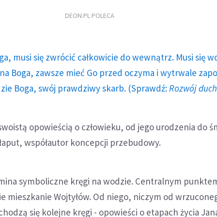
DEON.PL POLECA
ga, musi się zwrócić całkowicie do wewnątrz. Musi się w
a Boga, zawsze mieć Go przed oczyma i wytrwale zap
dzie Boga, swój prawdziwy skarb. (Sprawdź:
Rozwój duc
woistą opowieścią o człowieku, od jego urodzenia do śm
Kłaput, współautor koncepcji przebudowy.
ina symboliczne kręgi na wodzie. Centralnym punktem
ie mieszkanie Wojtyłów. Od niego, niczym od wrzucone
hodzą się kolejne kręgi - opowieści o etapach życia Jana