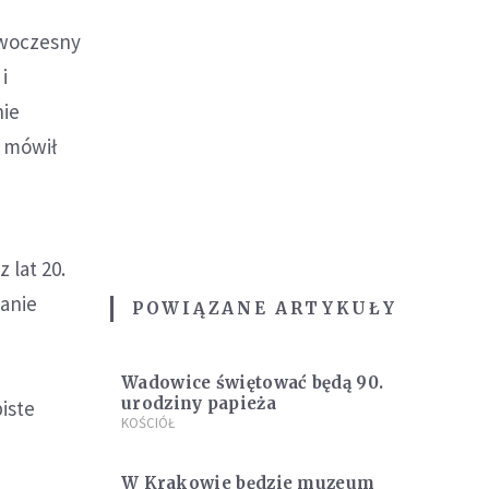
owoczesny
i
nie
– mówił
 lat 20.
anie
POWIĄZANE ARTYKUŁY
Wadowice świętować będą 90.
urodziny papieża
iste
KOŚCIÓŁ
W Krakowie będzie muzeum