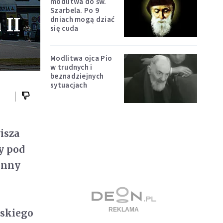
modlitwa do św.
Szarbela. Po 9
 II
dniach mogą dziać
się cuda
Modlitwa ojca Pio
w trudnych i
beznadziejnych
sytuacjach
isza
y pod
inny
eskiego