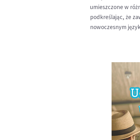
umieszczone w różn
podkreślając, że z
nowoczesnym języki