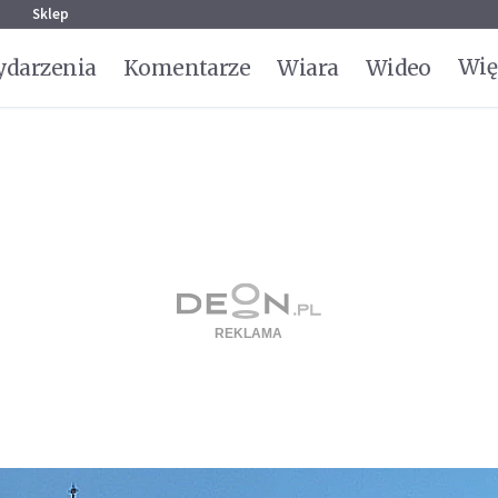
g
Sklep
Wię
darzenia
Komentarze
Wiara
Wideo