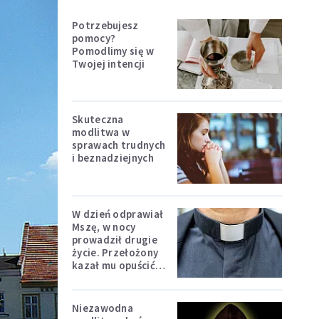
Potrzebujesz
pomocy?
Pomodlimy się w
Twojej intencji
Skuteczna
modlitwa w
sprawach trudnych
i beznadziejnych
W dzień odprawiał
Mszę, w nocy
prowadził drugie
życie. Przełożony
kazał mu opuścić
zakon
Niezawodna