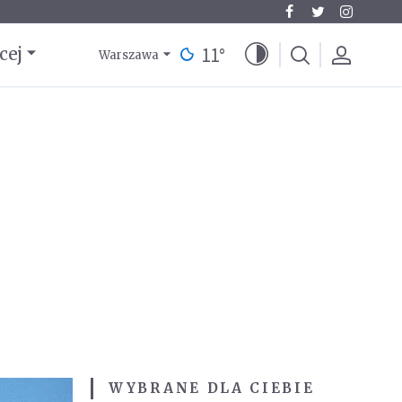
11
°
cej
Warszawa
WYBRANE DLA CIEBIE