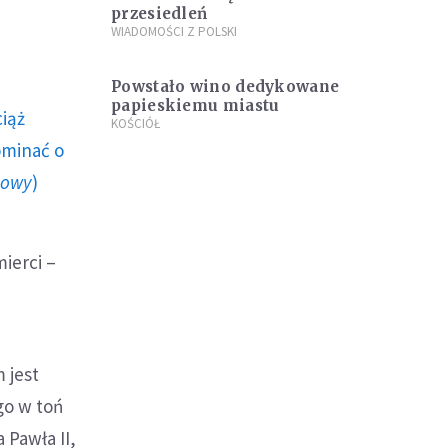
przesiedleń
WIADOMOŚCI Z POLSKI
Powstało wino dedykowane
papieskiemu miastu
ciąż
KOŚCIÓŁ
ominać o
howy
)
ierci –
 jest
go w toń
 Pawła II,