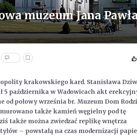
owa muzeum Jana Pawła
opolity krakowskiego kard. Stanisława Dziw
ł 5 października w Wadowicach akt erekcyjn
 od połowy września br. Muzeum Dom Rodz
 Wmurowano także kamień węgielny pod tę
dziś także można zwiedzać replikę wnętrza
tyłów – powstałą na czas modernizacji papi