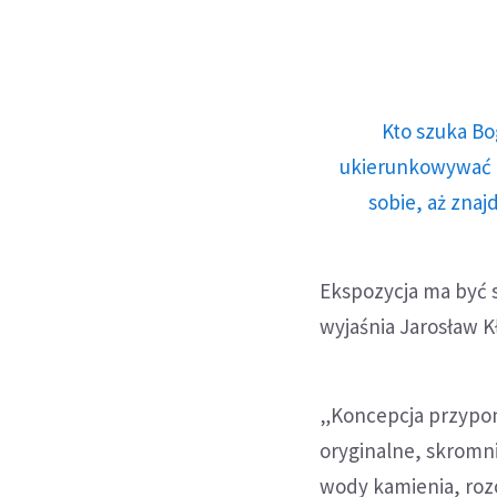
Kto szuka Bo
ukierunkowywać n
sobie, aż znaj
Ekspozycja ma być s
wyjaśnia Jarosław 
„Koncepcja przypom
oryginalne, skromn
wody kamienia, rozc