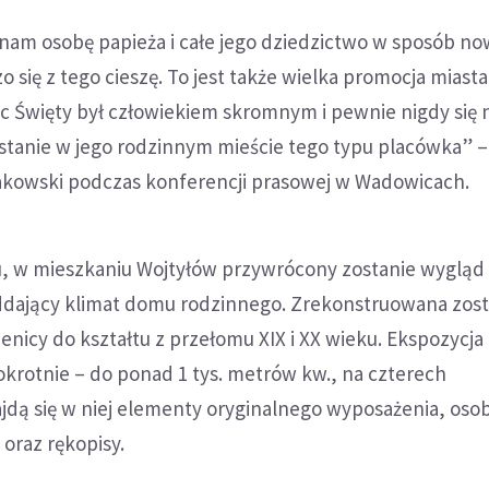
am osobę papieża i całe jego dziedzictwo w sposób n
o się z tego cieszę. To jest także wielka promocja miasta 
c Święty był człowiekiem skromnym i pewnie nigdy się 
stanie w jego rodzinnym mieście tego typu placówka” 
rakowski podczas konferencji prasowej w Wadowicach.
, w mieszkaniu Wojtyłów przywrócony zostanie wygląd z
ddający klimat domu rodzinnego. Zrekonstruowana zost
enicy do kształtu z przełomu XIX i XX wieku. Ekspozycja
okrotnie – do ponad 1 tys. metrów kw., na czterech
jdą się w niej elementy oryginalnego wyposażenia, osob
 oraz rękopisy.