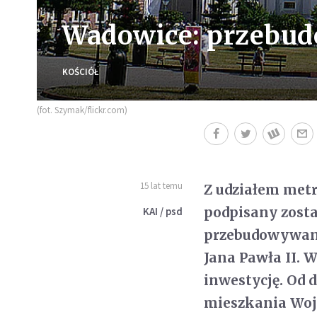
Wadowice: przebud
KOŚCIÓŁ
(fot. Szymak/flickr.com)
15 lat temu
Z udziałem metr
podpisany zosta
KAI / psd
przebudowywane
Jana Pawła II.
inwestycję. Od 
mieszkania Woj