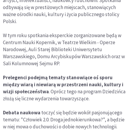
artyści, intelektualiści, naukowcy i duchowni. Spotkania
odbywają się w prestiżowych miejscach, stanowiących
ważne ośrodki nauki, kultury i życia publicznego stolicy
Polski.
W tym roku spotkania eksperckie zorganizowane będą w
Centrum Nauki Kopernik, w Teatrze Wielkim - Operze
Narodowej, Auli Starej Biblioteki Uniwersytetu
Warszawskiego, Domu Arcybiskupów Warszawskich oraz w
Sali Kolumnowej Sejmu RP.
Prelegenci podejmą tematy stanowiące oś sporu
między wiarą i niewiarą w przestrzeni nauki, kultury i
wizji społeczeństwa
. Oprócz tego na program Dziedzińca
złożą się liczne wydarzenia towarzyszące.
Debata naukowa
toczyć się będzie wokół pasjonującego
tematu: "Człowiek 2.0. Droga jednokierunkowa?", a będzie
w niej mowa o duchowości o dobie nowych technologii.