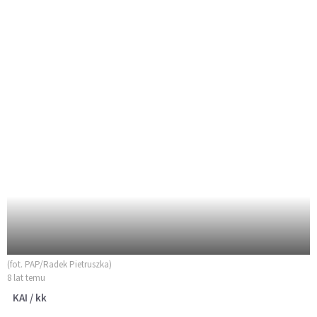
(fot. PAP/Radek Pietruszka)
8 lat temu
KAI / kk