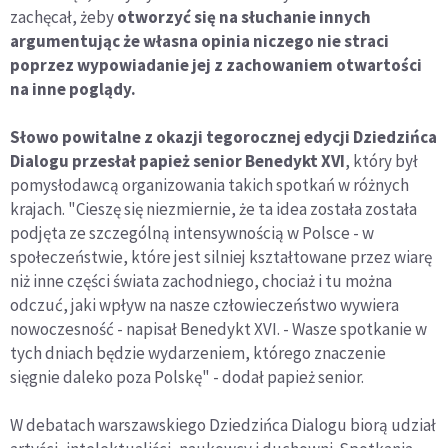
zachęcał, żeby
otworzyć się na słuchanie innych
argumentując że własna opinia niczego nie straci
poprzez wypowiadanie jej z zachowaniem otwartości
na inne poglądy.
Słowo powitalne z okazji tegorocznej edycji Dziedzińca
Dialogu przesłał papież senior Benedykt XVI
, który był
pomysłodawcą organizowania takich spotkań w różnych
krajach. "Cieszę się niezmiernie, że ta idea została została
podjęta ze szczególną intensywnością w Polsce - w
społeczeństwie, które jest silniej kształtowane przez wiarę
niż inne części świata zachodniego, chociaż i tu można
odczuć, jaki wpływ na nasze człowieczeństwo wywiera
nowoczesność - napisał Benedykt XVI. - Wasze spotkanie w
tych dniach będzie wydarzeniem, którego znaczenie
sięgnie daleko poza Polskę" - dodał papież senior.
W debatach warszawskiego Dziedzińca Dialogu biorą udział