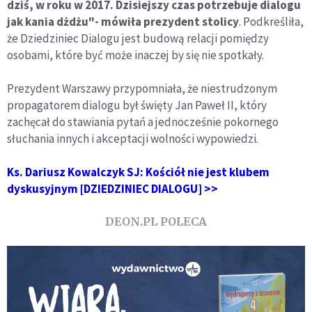
dziś, w roku w 2017. Dzisiejszy czas potrzebuje dialogu
jak kania dżdżu"- mówiła prezydent stolicy
. Podkreśliła,
że Dziedziniec Dialogu jest budową relacji pomiędzy
osobami, które być może inaczej by się nie spotkały.
Prezydent Warszawy przypomniała, że niestrudzonym
propagatorem dialogu był święty Jan Paweł II, który
zachęcał do stawiania pytań a jednocześnie pokornego
słuchania innych i akceptacji wolności wypowiedzi.
Ks. Dariusz Kowalczyk SJ: Kościół nie jest klubem
dyskusyjnym [DZIEDZINIEC DIALOGU] >>
DEON.PL POLECA