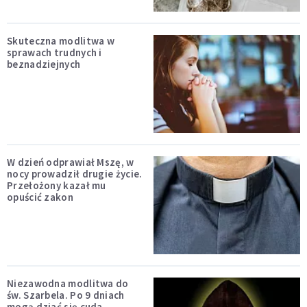
Skuteczna modlitwa w
sprawach trudnych i
beznadziejnych
W dzień odprawiał Mszę, w
nocy prowadził drugie życie.
Przełożony kazał mu
opuścić zakon
Niezawodna modlitwa do
św. Szarbela. Po 9 dniach
mogą dziać się cuda