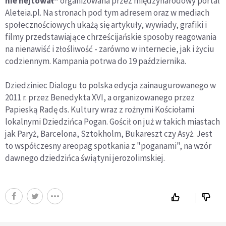
nie hejtował"
organizowana przez międzynarodowy portal
Aleteia.pl. Na stronach pod tym adresem oraz w mediach
społecznościowych ukażą się artykuły, wywiady, grafiki i
filmy przedstawiające chrześcijańskie sposoby reagowania
na nienawiść i złośliwość - zarówno w internecie, jak i życiu
codziennym. Kampania potrwa do 19 października.
Dziedziniec Dialogu to polska edycja zainaugurowanego w
2011 r. przez Benedykta XVI, a organizowanego przez
Papieską Radę ds. Kultury wraz z rożnymi Kościołami
lokalnymi Dziedzińca Pogan. Gościł on już w takich miastach
jak Paryż, Barcelona, Sztokholm, Bukareszt czy Asyż. Jest
to współczesny areopag spotkania z "poganami", na wzór
dawnego dziedzińca świątyni jerozolimskiej.