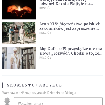
odwiózł Karola Wojtyłę na
konklawe. Jan Paweł II nazywał
KOŚCIÓŁ
go "winowajcą"
Leon XIV: Męczeństwo polskich
zakonników jest zaproszeniem
do jedności i misji całego
KOŚCIÓŁ
Kościoła
Abp Galbas: W przysiędze nie ma
słowa „rozwód”. Chodzi o to, że
„cię nie opuszczę”
KOŚCIÓŁ
SKOMENTUJ ARTYKUŁ
Warszawa: dziś rozpoczyna się Dziedziniec Dialogu