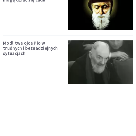
Modlitwa ojca Pio w
trudnych i beznadziejnych
sytuacjach