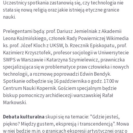
Uczestnicy spotkania zastanowią się, czy technologia nie
stała się nową religią oraz jakie istnieją etyczne granice
nauki.
Prelegentami będą: prof. Dariusz Jemielniak z Akademii
Leona Koźmińskiego, członek Rady Powierniczej Wikimedia
ks. prof. Józef Kloch z UKSW, b. Rzecznik Episkopatu, prof.
Kazimierz Krzysztofek, profesor socjologii w Uniwersytecie
SWPS w Warszawie i Katarzyna Szymielewicz, prawniczka
specjalizująca się w problematyce praw człowieka i nowych
technologii, a rozmowę poprowadzi Edwin Bendyk.
Spotkanie odbędzie się 16 października o godz. 17.00 w
Centrum Nauki Kopernik. Gościem specjalnym będzie
biskup pomocniczy archidiecezji warszawskiej Rafał
Markowski.
Debata kulturalna
skupi się na temacie: "Gdzie jesteś,
piękno? Między gustem, ekspresją i transcendencją". Mowa
w niej będzie m.in. o granicach ekspresji artystycznej oraz o