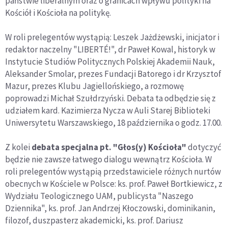
państwie liberalnym oraz o granicach wpływu polityki na
Kościół i Kościoła na politykę.
W roli prelegentów wystąpią: Leszek Jażdżewski, inicjator i
redaktor naczelny "LIBERTÉ!", dr Paweł Kowal, historyk w
Instytucie Studiów Politycznych Polskiej Akademii Nauk,
Aleksander Smolar, prezes Fundacji Batorego i dr Krzysztof
Mazur, prezes Klubu Jagiellońskiego, a rozmowę
poprowadzi Michał Szułdrzyński. Debata ta odbędzie się z
udziałem kard. Kazimierza Nycza w Auli Starej Biblioteki
Uniwersytetu Warszawskiego, 18 października o godz. 17.00.
Z kolei
debata specjalna pt. "Głos(y) Kościoła"
dotyczyć
będzie nie zawsze łatwego dialogu wewnątrz Kościoła. W
roli prelegentów wystąpią przedstawiciele różnych nurtów
obecnych w Kościele w Polsce: ks. prof. Paweł Bortkiewicz, z
Wydziału Teologicznego UAM, publicysta "Naszego
Dziennika", ks. prof. Jan Andrzej Kłoczowski, dominikanin,
filozof, duszpasterz akademicki, ks. prof. Dariusz