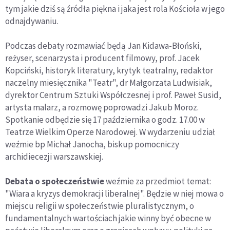
tym jakie dziś są źródła piękna i jaka jest rola Kościoła w jego
odnajdywaniu.
Podczas debaty rozmawiać będą Jan Kidawa-Błoński,
reżyser, scenarzysta i producent filmowy, prof. Jacek
Kopciński, historyk literatury, krytyk teatralny, redaktor
naczelny miesięcznika "Teatr", dr Małgorzata Ludwisiak,
dyrektor Centrum Sztuki Współczesnej i prof. Paweł Susid,
artysta malarz, a rozmowę poprowadzi Jakub Moroz.
Spotkanie odbędzie się 17 października o godz. 17.00 w
Teatrze Wielkim Operze Narodowej. W wydarzeniu udział
weźmie bp Michał Janocha, biskup pomocniczy
archidiecezji warszawskiej.
Debata o społeczeństwie
weźmie za przedmiot temat:
"Wiara a kryzys demokracji liberalnej". Będzie w niej mowa o
miejscu religii w społeczeństwie pluralistycznym, o
fundamentalnych wartościach jakie winny być obecne w