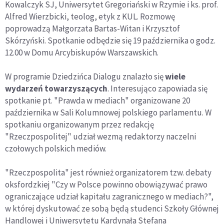
Kowalczyk SJ, Uniwersytet Gregoriański w Rzymie i ks. prof.
Alfred Wierzbicki, teolog, etyk z KUL. Rozmowę
poprowadzą Małgorzata Bartas-Witan i Krzysztof
Skórzyński. Spotkanie odbędzie się 19 października o godz.
12.00 w Domu Arcybiskupów Warszawskich.
W programie Dziedzińca Dialogu znalazło się
wiele
wydarzeń towarzyszących
. Interesująco zapowiada się
spotkanie pt. "Prawda w mediach" organizowane 20
października w Sali Kolumnowej polskiego parlamentu. W
spotkaniu organizowanym przez redakcję
"Rzeczpospolitej" udział wezmą redaktorzy naczelni
czołowych polskich mediów.
"Rzeczpospolita" jest również organizatorem tzw. debaty
oksfordzkiej "Czy w Polsce powinno obowiązywać prawo
ograniczające udział kapitału zagranicznego w mediach?",
w której dyskutować ze sobą będą studenci Szkoły Głównej
Handlowej i Uniwersytetu Kardynała Stefana