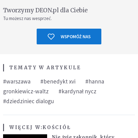
Tworzymy DEON.pl dla Ciebie
Tu możesz nas wesprzeć.
WSPOMÓŻ NAS
TEMATY W ARTYKULE
#warszawa
#benedykt xvi
#hanna
gronkiewicz-waltz
#kardynał nycz
#dziedziniec dialogu
WIĘCEJ W:
KOŚCIÓŁ
Nie żyje zakonnik, który