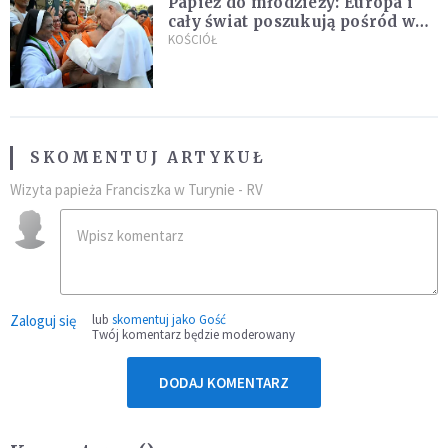
Papież do młodzieży: Europa i
cały świat poszukują pośród was
nowych świętych
KOŚCIÓŁ
SKOMENTUJ ARTYKUŁ
Wizyta papieża Franciszka w Turynie - RV
Zaloguj się
lub
skomentuj jako Gość
Twój komentarz będzie moderowany
DODAJ KOMENTARZ