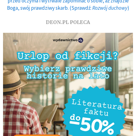
przed oczyma i wytrwale zapominać o sobie, aż znajdzie
Boga, swój prawdziwy skarb. (Sprawdź:
Rozwój duchowy
)
DEON.PL POLECA