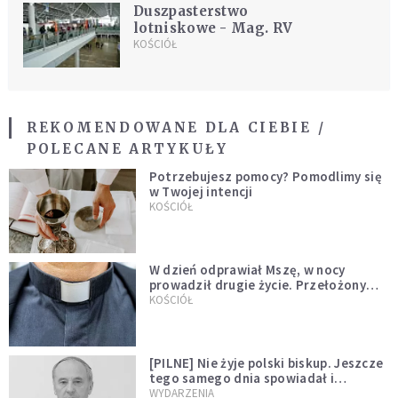
Duszpasterstwo
lotniskowe - Mag. RV
KOŚCIÓŁ
REKOMENDOWANE DLA CIEBIE /
POLECANE ARTYKUŁY
Potrzebujesz pomocy? Pomodlimy się
w Twojej intencji
KOŚCIÓŁ
W dzień odprawiał Mszę, w nocy
prowadził drugie życie. Przełożony
kazał mu opuścić zakon
KOŚCIÓŁ
[PILNE] Nie żyje polski biskup. Jeszcze
tego samego dnia spowiadał i
sprawował Mszę świętą
WYDARZENIA