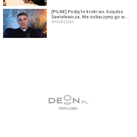
[PILNE] Podjęto kroki ws. księdza
Sawielewicza. Nie zobaczymy go w
mediach
WYDARZENIA