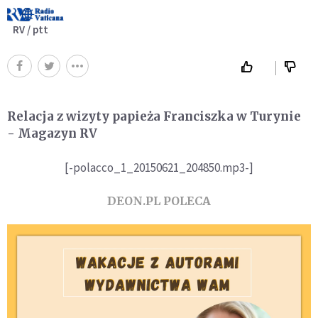
RV / ptt
Relacja z wizyty papieża Franciszka w Turynie
- Magazyn RV
[-polacco_1_20150621_204850.mp3-]
DEON.PL POLECA