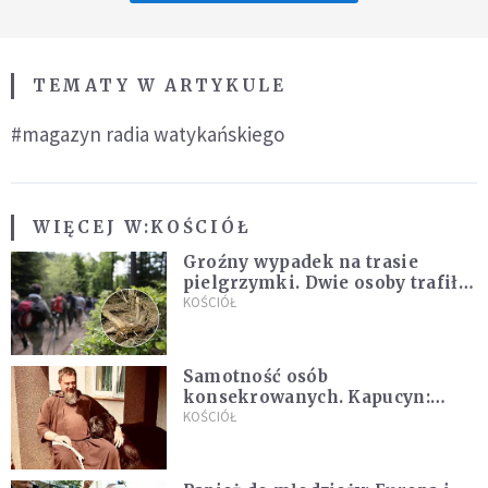
TEMATY W ARTYKULE
#magazyn radia watykańskiego
WIĘCEJ W:
KOŚCIÓŁ
Groźny wypadek na trasie
pielgrzymki. Dwie osoby trafiły
do szpitala
KOŚCIÓŁ
Samotność osób
konsekrowanych. Kapucyn:
Życie w pojedynkę rzadko jest
KOŚCIÓŁ
sielanką