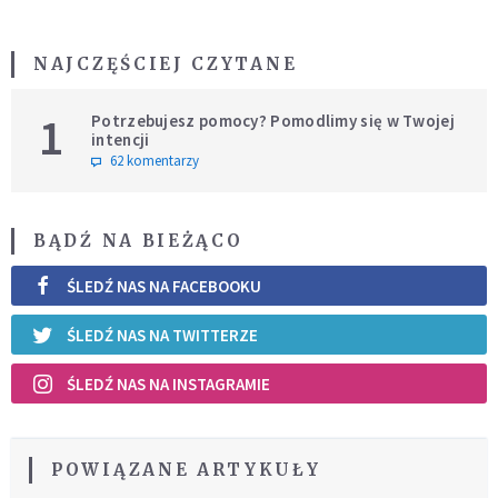
NAJCZĘŚCIEJ CZYTANE
1
Potrzebujesz pomocy? Pomodlimy się w Twojej
intencji
62 komentarzy
BĄDŹ NA BIEŻĄCO
ŚLEDŹ NAS NA FACEBOOKU
ŚLEDŹ NAS NA TWITTERZE
ŚLEDŹ NAS NA INSTAGRAMIE
POWIĄZANE ARTYKUŁY