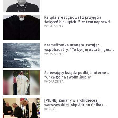
Ksiądz zrezygnował z przyjęcia
święceń biskupich. "Jestem naprawdę
niegodny"
WYDARZENIA
Karmelitanka utonęła, ratując
współsiostry. "To był jej ostatni gest
miłości"
WYDARZENIA
Śpiewający ksiądz podbija internet.
"Chcę go na swoim ślubie"
WYDARZENIA
[PILNE] Zmiany w archidiecezji
warszawskiej. Abp Adrian Galbas
wręczył dekrety nowym proboszczom
KOŚCIÓŁ