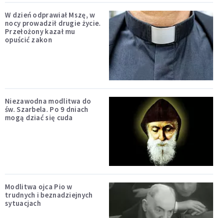
W dzień odprawiał Mszę, w
nocy prowadził drugie życie.
Przełożony kazał mu
opuścić zakon
Niezawodna modlitwa do
św. Szarbela. Po 9 dniach
mogą dziać się cuda
Modlitwa ojca Pio w
trudnych i beznadziejnych
sytuacjach