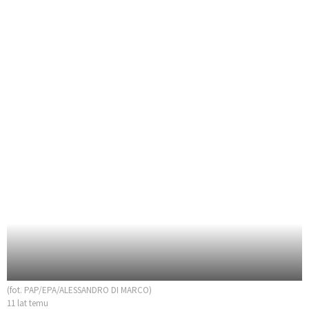
(fot. PAP/EPA/ALESSANDRO DI MARCO)
11 lat temu