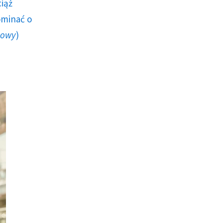
ciąż
ominać o
howy
)