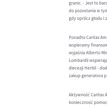
granic. - Jest to b
do pozostania w ty
gdy oprócz głodu i 
Ponadto Caritas Amb
wspieramy finansow
wyjaśnia Alberto Mi
Lombardii wspierają
diecezji Herbil - d
zakup generatora pr
Aktywność Caritas A
konieczność pomocy