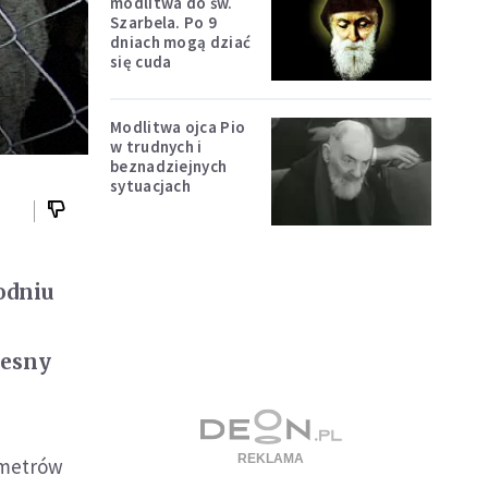
modlitwa do św.
Szarbela. Po 9
dniach mogą dziać
się cuda
Modlitwa ojca Pio
w trudnych i
beznadziejnych
sytuacjach
odniu
lesny
o
ometrów