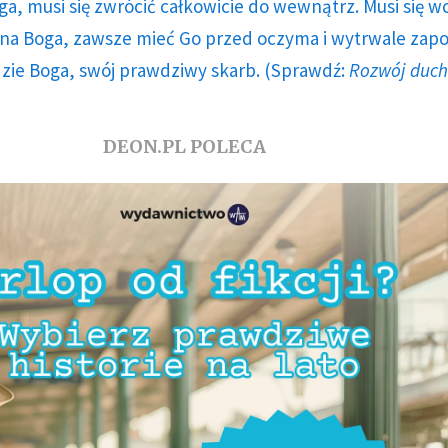
ga, musi się zwrócić całkowicie do wewnątrz. Musi się w
a Boga, zawsze mieć Go przed oczyma i wytrwale zap
dzie Boga, swój prawdziwy skarb. (Sprawdź:
Rozwój duc
DEON.PL POLECA