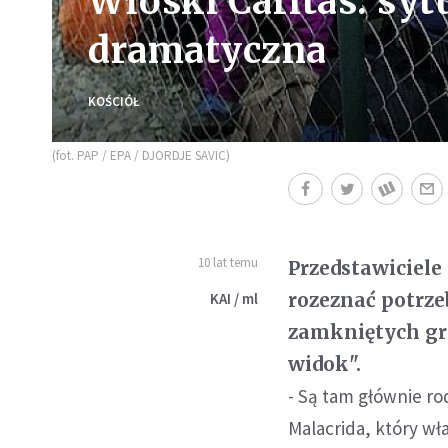
Włoski Caritas: syt
dramatyczna
KOŚCIÓŁ
(fot. PAP / EPA / DJORDJE SAVIC)
10 lat temu
Przedstawiciele
rozeznać potrz
KAI / ml
zamkniętych gr
widok".
- Są tam głównie rod
Malacrida, który w