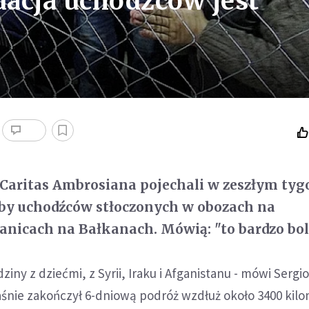
uacja uchodźców jest
 Caritas Ambrosiana pojechali w zeszłym tyg
eby uchodźców stłoczonych w obozach na
anicach na Bałkanach. Mówią: "to bardzo bo
ziny z dziećmi, z Syrii, Iraku i Afganistanu - mówi Sergi
łaśnie zakończył 6-dniową podróż wzdłuż około 3400 kil