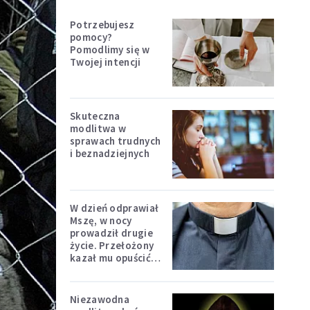
Potrzebujesz
pomocy?
Pomodlimy się w
Twojej intencji
Skuteczna
modlitwa w
sprawach trudnych
i beznadziejnych
W dzień odprawiał
Mszę, w nocy
prowadził drugie
życie. Przełożony
kazał mu opuścić
zakon
Niezawodna