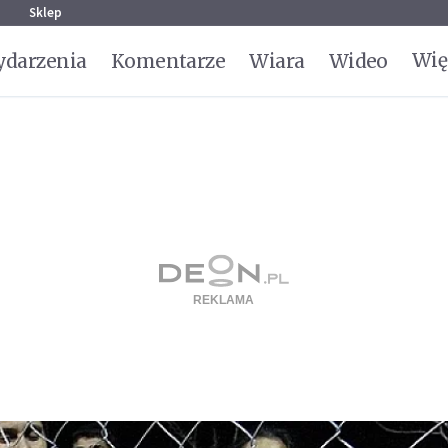
g
Sklep
Wię
darzenia
Komentarze
Wiara
Wideo