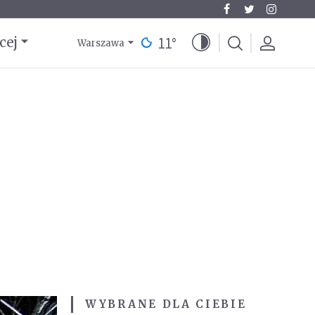
11
°
cej
Warszawa
WYBRANE DLA CIEBIE