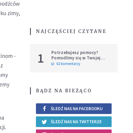
uchodźców
ku zimy,
NAJCZĘŚCIEJ CZYTANE
u
Potrzebujesz pomocy?
1
zinom -
Pomodlimy się w Twojej
intencji
62 komentarzy
 z
gamy
ujemy
BĄDŹ NA BIEŻĄCO
ŚLEDŹ NAS NA FACEBOOKU
na
ŚLEDŹ NAS NA TWITTERZE
ji.