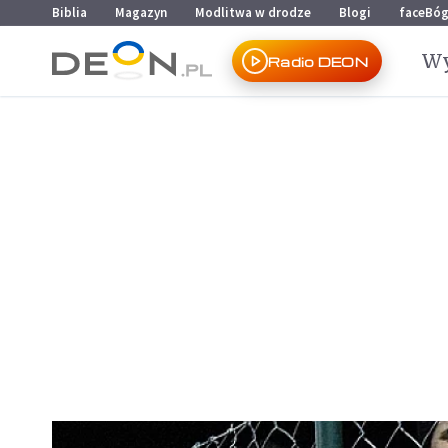
Przejdź do menu głównego
Przejdź do treści
Biblia
Magazyn
Modlitwa w drodze
Blogi
faceBó
Wy
Radio DEON