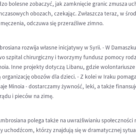
ardzo bolesne zobaczyć, jak zamknięcie granic zmusza 
mczasowych obozach, czekając. Zwłaszcza teraz, w środ
zmęczenia, odczuwa się przeraźliwe zimno.
rosiana rozwija własne inicjatywy w Syrii. - W Damaszk
o szpital chirurgiczny i tworzymy fundusz pomocy rod
noia. Inne projekty dotyczą Libanu, gdzie wolontariusze
 organizację obozów dla dzieci. - Z kolei w Iraku poma
odaje Minoia - dostarczamy żywność, leki, a także finans
ądu i pieców na zimę.
mbrosiana polega także na uwrażliwianiu społeczności 
 uchodźcom, którzy znajdują się w dramatycznej sytuac