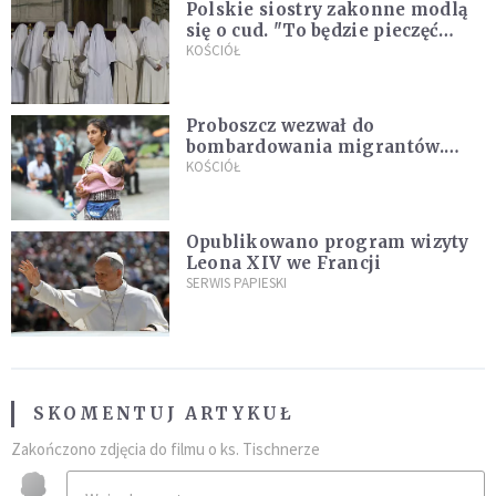
Polskie siostry zakonne modlą
się o cud. "To będzie pieczęć
Pana Boga dla naszej wiary"
KOŚCIÓŁ
Proboszcz wezwał do
bombardowania migrantów.
"Masowy ogień przeciwko
KOŚCIÓŁ
najeźdźcom!"
Opublikowano program wizyty
Leona XIV we Francji
SERWIS PAPIESKI
SKOMENTUJ ARTYKUŁ
Zakończono zdjęcia do filmu o ks. Tischnerze