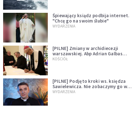
Śpiewający ksiądz podbija internet.
"Chcę go na swoim ślubie"
WYDARZENIA
[PILNE] Zmiany w archidiecezji
warszawskiej. Abp Adrian Galbas
wręczył dekrety nowym proboszczom
KOŚCIÓŁ
[PILNE] Podjęto kroki ws. księdza
Sawielewicza. Nie zobaczymy go w
mediach
WYDARZENIA