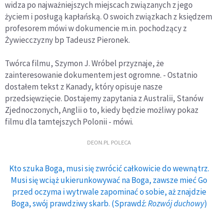
widza po najważniejszych miejscach związanych z jego
życiem i posługą kapłańską. O swoich związkach z księdzem
profesorem mówi w dokumencie m.in. pochodzący z
Żywiecczyzny bp Tadeusz Pieronek.
Twórca filmu, Szymon J. Wróbel przyznaje, że
zainteresowanie dokumentem jest ogromne. - Ostatnio
dostałem tekst z Kanady, który opisuje nasze
przedsięwzięcie. Dostajemy zapytania z Australii, Stanów
Zjednoczonych, Anglii o to, kiedy będzie możliwy pokaz
filmu dla tamtejszych Polonii - mówi.
DEON.PL POLECA
Kto szuka Boga, musi się zwrócić całkowicie do wewnątrz.
Musi się wciąż ukierunkowywać na Boga, zawsze mieć Go
przed oczyma i wytrwale zapominać o sobie, aż znajdzie
Boga, swój prawdziwy skarb. (Sprawdź:
Rozwój duchowy
)