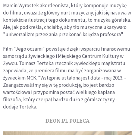
Marcin Wyrostek akordeonista, który komponuje muzykę
do filmu, uważa że główny nurt muzyczny, jaki się nasuwa w
kontekście ilustracji tego dokumentu, to muzyka góralska.
Ale, jak podkreśla, chciałby, aby tło muzyczne ukazywało
"uniwersalizm przesłania przekonań księdza profesora".
Film "Jego oczami" powstaje dzięki wsparciu finansowemu
samorządu żywieckiego i Miejskiego Centrum Kultury w
Żywcu. Tomasz Terteka rzecznik żywieckiego magistratu
zapowiada, że premiera filmu ma być zorganizowana w
żywieckim MCK. "Wstępnie ustalona jest data - maj 2013. -
Zaangażowaliśmy się w tę produkcję, bo jest bardzo
wartościowa i przypomina postać wielkiego kapłana
filozofia, który czerpał bardzo dużo z góralszczyzny -
dodaje Terteka.
DEON.PL POLECA