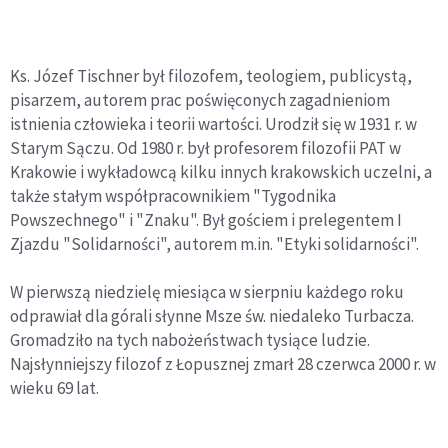
Ks. Józef Tischner był filozofem, teologiem, publicystą,
pisarzem, autorem prac poświęconych zagadnieniom
istnienia człowieka i teorii wartości. Urodził się w 1931 r. w
Starym Sączu. Od 1980 r. był profesorem filozofii PAT w
Krakowie i wykładowcą kilku innych krakowskich uczelni, a
także stałym współpracownikiem "Tygodnika
Powszechnego" i "Znaku". Był gościem i prelegentem I
Zjazdu "Solidarności", autorem m.in. "Etyki solidarności".
W pierwszą niedzielę miesiąca w sierpniu każdego roku
odprawiał dla górali słynne Msze św. niedaleko Turbacza.
Gromadziło na tych nabożeństwach tysiące ludzie.
Najsłynniejszy filozof z Łopusznej zmarł 28 czerwca 2000 r. w
wieku 69 lat.