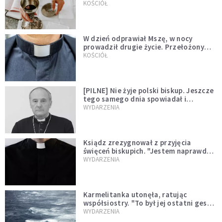
KOŚCIÓŁ
W dzień odprawiał Mszę, w nocy
prowadził drugie życie. Przełożony
kazał mu opuścić zakon
KOŚCIÓŁ
[PILNE] Nie żyje polski biskup. Jeszcze
tego samego dnia spowiadał i
sprawował Mszę świętą
WYDARZENIA
Ksiądz zrezygnował z przyjęcia
święceń biskupich. "Jestem naprawdę
niegodny"
WYDARZENIA
Karmelitanka utonęła, ratując
współsiostry. "To był jej ostatni gest
miłości"
WYDARZENIA