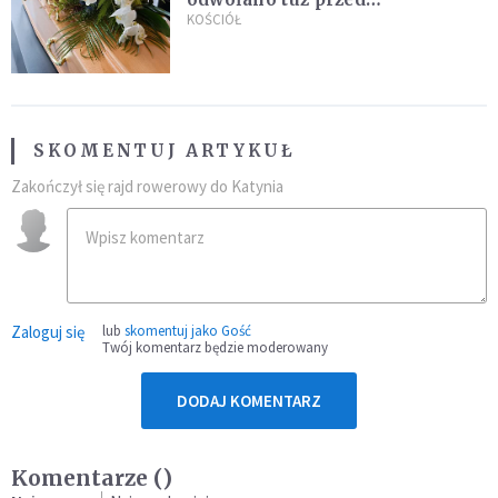
uroczystością. Powodem była
KOŚCIÓŁ
przynależność do masonerii
SKOMENTUJ ARTYKUŁ
Zakończył się rajd rowerowy do Katynia
Zaloguj się
lub
skomentuj jako Gość
Twój komentarz będzie moderowany
DODAJ KOMENTARZ
Komentarze (
)