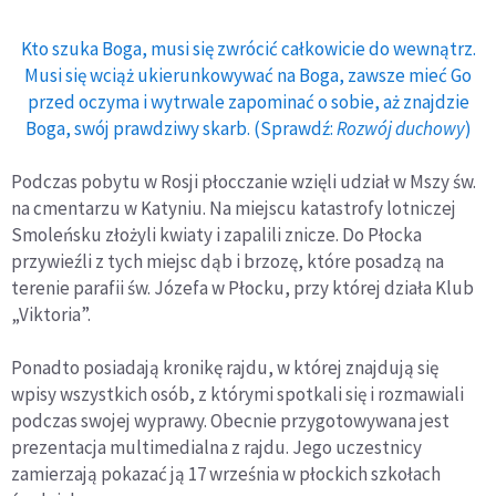
Kto szuka Boga, musi się zwrócić całkowicie do wewnątrz.
Musi się wciąż ukierunkowywać na Boga, zawsze mieć Go
przed oczyma i wytrwale zapominać o sobie, aż znajdzie
Boga, swój prawdziwy skarb. (Sprawdź:
Rozwój duchowy
)
Podczas pobytu w Rosji płocczanie wzięli udział w Mszy św.
na cmentarzu w Katyniu. Na miejscu katastrofy lotniczej
Smoleńsku złożyli kwiaty i zapalili znicze. Do Płocka
przywieźli z tych miejsc dąb i brzozę, które posadzą na
terenie parafii św. Józefa w Płocku, przy której działa Klub
„Viktoria”.
Ponadto posiadają kronikę rajdu, w której znajdują się
wpisy wszystkich osób, z którymi spotkali się i rozmawiali
podczas swojej wyprawy. Obecnie przygotowywana jest
prezentacja multimedialna z rajdu. Jego uczestnicy
zamierzają pokazać ją 17 września w płockich szkołach