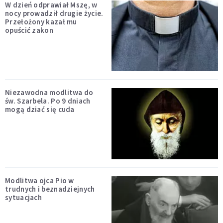
W dzień odprawiał Mszę, w
nocy prowadził drugie życie.
Przełożony kazał mu
opuścić zakon
Niezawodna modlitwa do
św. Szarbela. Po 9 dniach
mogą dziać się cuda
Modlitwa ojca Pio w
trudnych i beznadziejnych
sytuacjach