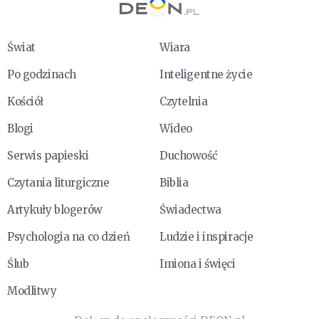
Świat
Wiara
Po godzinach
Inteligentne życie
Kościół
Czytelnia
Blogi
Wideo
Serwis papieski
Duchowość
Czytania liturgiczne
Biblia
Artykuły blogerów
Świadectwa
Psychologia na co dzień
Ludzie i inspiracje
Ślub
Imiona i święci
Modlitwy