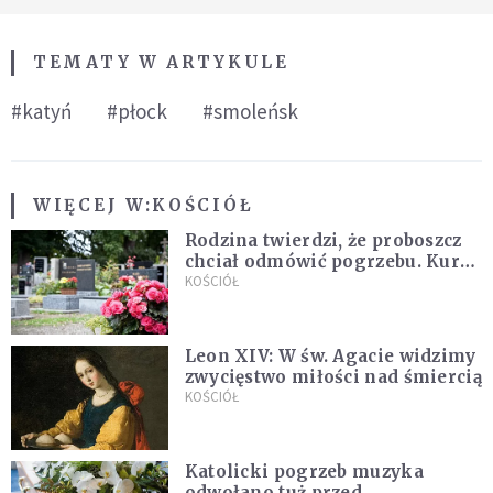
TEMATY W ARTYKULE
#katyń
#płock
#smoleńsk
WIĘCEJ W:
KOŚCIÓŁ
Rodzina twierdzi, że proboszcz
chciał odmówić pogrzebu. Kuria
zapowiada wyjaśnienia
KOŚCIÓŁ
Leon XIV: W św. Agacie widzimy
zwycięstwo miłości nad śmiercią
KOŚCIÓŁ
Katolicki pogrzeb muzyka
odwołano tuż przed