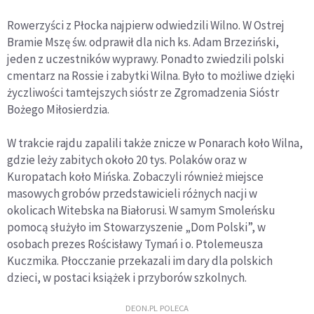
Rowerzyści z Płocka najpierw odwiedzili Wilno. W Ostrej
Bramie Mszę św. odprawił dla nich ks. Adam Brzeziński,
jeden z uczestników wyprawy. Ponadto zwiedzili polski
cmentarz na Rossie i zabytki Wilna. Było to możliwe dzięki
życzliwości tamtejszych sióstr ze Zgromadzenia Sióstr
Bożego Miłosierdzia.
W trakcie rajdu zapalili także znicze w Ponarach koło Wilna,
gdzie leży zabitych około 20 tys. Polaków oraz w
Kuropatach koło Mińska. Zobaczyli również miejsce
masowych grobów przedstawicieli różnych nacji w
okolicach Witebska na Białorusi. W samym Smoleńsku
pomocą służyło im Stowarzyszenie „Dom Polski”, w
osobach prezes Rościsławy Tymań i o. Ptolemeusza
Kuczmika. Płocczanie przekazali im dary dla polskich
dzieci, w postaci książek i przyborów szkolnych.
DEON.PL POLECA