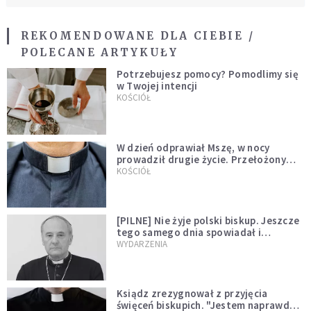
REKOMENDOWANE DLA CIEBIE /
POLECANE ARTYKUŁY
Potrzebujesz pomocy? Pomodlimy się
w Twojej intencji
KOŚCIÓŁ
W dzień odprawiał Mszę, w nocy
prowadził drugie życie. Przełożony
kazał mu opuścić zakon
KOŚCIÓŁ
[PILNE] Nie żyje polski biskup. Jeszcze
tego samego dnia spowiadał i
sprawował Mszę świętą
WYDARZENIA
Ksiądz zrezygnował z przyjęcia
święceń biskupich. "Jestem naprawdę