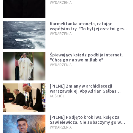
niegodny"
WYDARZENIA
Karmelitanka utonęła, ratując
współsiostry. "To był jej ostatni gest
miłości"
WYDARZENIA
Śpiewający ksiądz podbija internet.
"Chcę go na swoim ślubie"
WYDARZENIA
[PILNE] Zmiany w archidiecezji
warszawskiej. Abp Adrian Galbas
wręczył dekrety nowym proboszczom
KOŚCIÓŁ
[PILNE] Podjęto kroki ws. księdza
Sawielewicza. Nie zobaczymy go w
mediach
WYDARZENIA