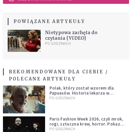
POWIĄZANE ARTYKUŁY
Nietypowa zachęta do
czytania [VIDEO]
PO GODZINACH
REKOMENDOWANE DLA CIEBIE /
POLECANE ARTYKUŁY
Polak, który został wzorem dla
Papuasów. Historia lekarza w
sutannie, który uleczył dżunglę
PO GODZINACH
Paris Fashion Week 2026, czyli mrok,
rogi, sztuczna krew, horror. Pokaz
mody czy fascynacja diabłem?
PO GODZINACH