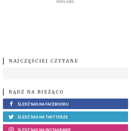
NAJCZĘŚCIEJ CZYTANE
BĄDŹ NA BIEŻĄCO
ŚLEDŹ NAS NA FACEBOOKU
ŚLEDŹ NAS NA TWITTERZE
ŚLEDŹ NAS NA INSTAGRAMIE