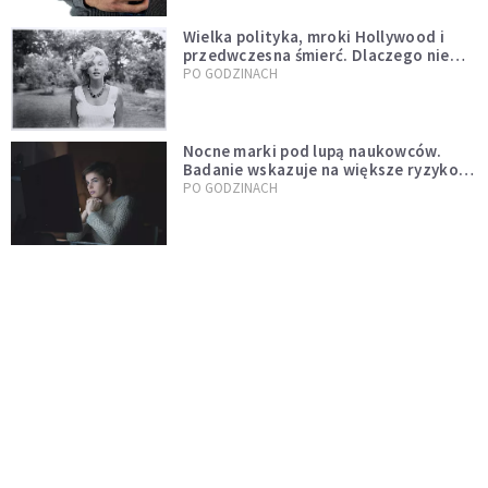
Wielka polityka, mroki Hollywood i
przedwczesna śmierć. Dlaczego nie
możemy przestać mówić o Marilyn
PO GODZINACH
Monroe?
Nocne marki pod lupą naukowców.
Badanie wskazuje na większe ryzyko
zawału
PO GODZINACH