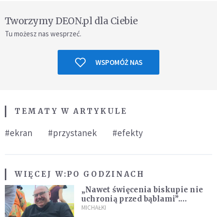
Tworzymy DEON.pl dla Ciebie
Tu możesz nas wesprzeć.
WSPOMÓŻ NAS
TEMATY W ARTYKULE
#ekran
#przystanek
#efekty
WIĘCEJ W:
PO GODZINACH
„Nawet święcenia biskupie nie
uchronią przed bąblami”.
Archidiecezja pokazała
MICHAŁKI