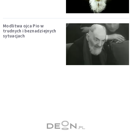
Modlitwa ojca Pio w
trudnych i beznadziejnych
sytuacjach