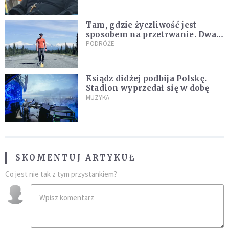
nagranie z pielgrzymki
Tam, gdzie życzliwość jest
sposobem na przetrwanie. Dwa
tygodnie na Alasce [REPORTAŻ]
PODRÓŻE
Ksiądz didżej podbija Polskę.
Stadion wyprzedał się w dobę
MUZYKA
SKOMENTUJ ARTYKUŁ
Co jest nie tak z tym przystankiem?