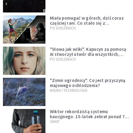
Miała pomagać w górach, dziś coraz
częściej rani. Co stało się z
Tatromaniakami?
PO GODZINACH
"Słowa jak wilki". Kapucyn za pomocą
AI stworzył utwór dla wszystkich,
którzy doświadczają hejtu
PO GODZINACH
"Zimni ogrodnicy". Co jest przyczyną
majowego ochłodzenia?
NAUKA I TECHNOLOGIA
Wiktor rekordzistą systemu
kaucyjnego. 15-latek zebrał ponad 7
tys. butelek i puszek
ŚWIAT