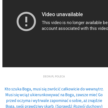
DEON.PL POLECA
Kto szuka Boga, musi się zwrócić całkowicie do wewnątrz.
Musi się wciąż ukierunkowywać na Boga, zawsze mieć Go
przed oczyma i wytrwale zapominać o sobie, aż znajdzie
Boga, swój prawdziwy skarb. (Sprawdź:
Rozwój duchowy
)