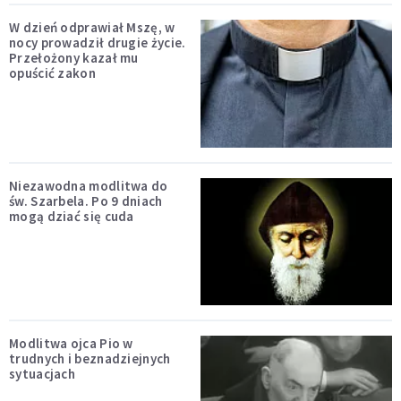
W dzień odprawiał Mszę, w
nocy prowadził drugie życie.
Przełożony kazał mu
opuścić zakon
Niezawodna modlitwa do
św. Szarbela. Po 9 dniach
mogą dziać się cuda
Modlitwa ojca Pio w
trudnych i beznadziejnych
sytuacjach