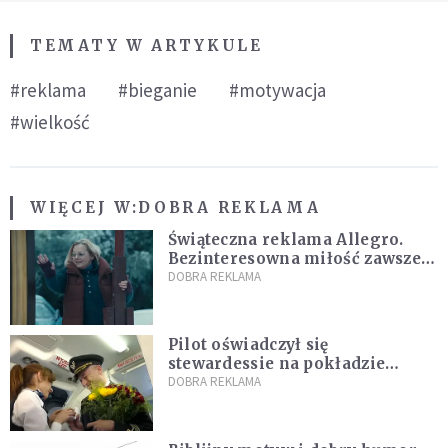
TEMATY W ARTYKULE
#reklama
#bieganie
#motywacja
#wielkość
WIĘCEJ W:
DOBRA REKLAMA
Świąteczna reklama Allegro.
Bezinteresowna miłość zawsze
do nas powraca
DOBRA REKLAMA
Pilot oświadczył się
stewardessie na pokładzie
samolotu PLL LOT [WIDEO]
DOBRA REKLAMA