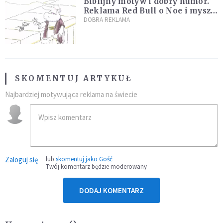
Biblijny motyw i dobry humor.
Reklama Red Bull o Noe i myszy
rozbawi cię do łez! [WIDEO]
DOBRA REKLAMA
SKOMENTUJ ARTYKUŁ
Najbardziej motywująca reklama na świecie
Zaloguj się
lub
skomentuj jako Gość
Twój komentarz będzie moderowany
DODAJ KOMENTARZ