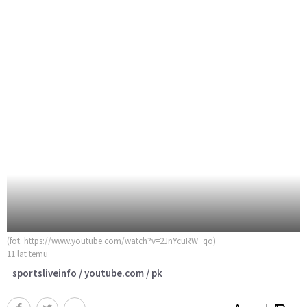
(fot. https://www.youtube.com/watch?v=2JnYcuRW_qo)
11 lat temu
sportsliveinfo / youtube.com / pk